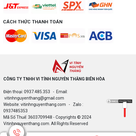
chơi game của bạn.
Build PC gaming 15 triệu chơi được
game gì? Gợi ý cấu hình dễ nâng cấp
CÁCH THỨC THANH TOÁN
Build PC gaming 15 triệu chơi được game gì? Vi
tính Nguyễn Thắng gợi ý cấu hình esports mượt,
dễ nâng cấp CPU/VGA sau này, tư vấn miễn phí
theo đúng ngân sách.
Build PC Gaming theo ngân sách từ 10
đến 40 triệu
Build PC gaming theo ngân sách từ 10-40 triệu:
cách phân bổ CPU, GPU, RAM hợp lý, chọn
Intel/AMD và tránh sai tương thích. Tư vấn miễn
phí tại Vi tính Nguyễn Thắng.
CÔNG TY TNHH VI TÍNH NGUYỄN THẮNG BIÊN HÒA​
LÊN ĐỜI PC MÙA HÈ CÙNG COMBO
Điện thoại: 0937.485.353 - Email:
GIGABYTE & INTEL CORE ULTRA 200S
vitinhnguyenthang@gmail.com
PLUS – NHẬN VOUCHER ĐẾN 800K
Website: vitinhnguyenthang.com - Zalo :
0937485353
Mã Số Thuế: 3603709948 - Copyrights © 2024
Thông báo v/v sử dụng phần mềm bản
Vitinhnguyenthang.com. All Rights Reserved
quyền ( Vi tính Nguyễn Thắng)