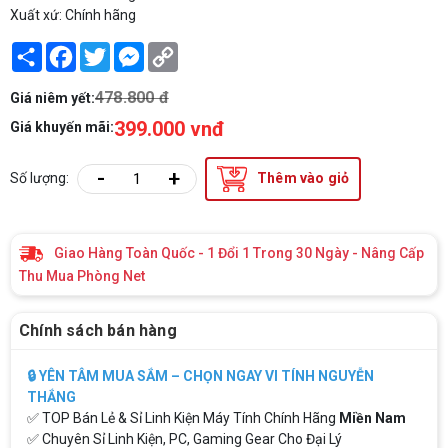
Xuất xứ: Chính hãng
Share
Facebook
Twitter
Messenger
Copy
Link
478.800 đ
Giá niêm yết:
399.000 vnđ
Giá khuyến mãi:
-
+
Số lượng:
Thêm vào giỏ
Giao Hàng Toàn Quốc - 1 Đổi 1 Trong 30 Ngày - Nâng Cấp
Thu Mua Phòng Net
Chính sách bán hàng
🔒 YÊN TÂM MUA SẮM – CHỌN NGAY VI TÍNH NGUYỄN
THẮNG
✅ TOP Bán Lẻ & Sỉ Linh Kiện Máy Tính Chính Hãng
Miền Nam
✅ Chuyên Sỉ Linh Kiện, PC, Gaming Gear Cho Đại Lý