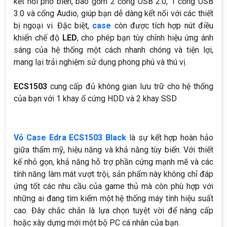
kết nối phổ biến, bao gồm 2 cổng USB 2.0, 1 cổng USB
3.0 và cổng Audio, giúp bạn dễ dàng kết nối với các thiết
bị ngoại vi. Đặc biệt,
case
còn được tích hợp nút điều
khiển chế độ
LED
, cho phép bạn tùy chỉnh hiệu ứng ánh
sáng của hệ thống một cách nhanh chóng và tiện lợi,
mang lại trải nghiệm sử dụng phong phú và thú vị.
ECS1503
cung cấp đủ không gian lưu trữ cho hệ thống
của bạn với 1 khay ổ cứng HDD và 2 khay SSD
Vỏ Case Edra ECS1503 Black
là sự kết hợp hoàn hảo
giữa thẩm mỹ, hiệu năng và khả năng tùy biến. Với thiết
kế nhỏ gọn, khả năng hỗ trợ phần cứng mạnh mẽ và các
tính năng làm mát vượt trội, sản phẩm này không chỉ đáp
ứng tốt các nhu cầu của game thủ mà còn phù hợp với
những ai đang tìm kiếm một hệ thống máy tính hiệu suất
cao. Đây chắc chắn là lựa chọn tuyệt vời để nâng cấp
hoặc xây dựng mới một bộ PC cá nhân của bạn.