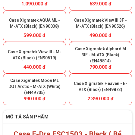
1.090.000 đ
639.000 đ
Case Xigmatek AQUA ML -
Case Xigmatek View III 3F -
M-ATX (Black) (EN90038)
M-ATX (Black) (EN90526)
599.000 đ
490.000 đ
Case Xigmatek Alphard M
Case Xigmatek View III - M-
3IF - M-ATX (Black)
ATX (Black) (EN90519)
(EN48814)
440.000 đ
790.000 đ
Case Xigmatek Moon ML
Case Xigmatek Heaven - E-
DGT Arctic - M-ATX (White)
ATX (Black) (EN49873)
(EN49705)
990.000 đ
2.390.000 đ
MÔ TẢ SẢN PHẨM
Case E-Dra ESC1503 - Black ( Bể