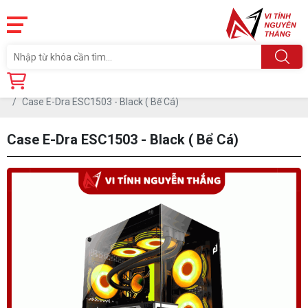
Trang chủ
Linh Kiện
CASE-THÙNG MÁY
DƯỚI 500.000 Đ
Case E-Dra ESC1503 - Black ( Bể Cá)
Case E-Dra ESC1503 - Black ( Bể Cá)