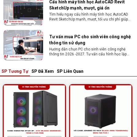
Tư vấn mua PC cho sinh viên công nghệ
thông tin sử dụng
Hướng dẫn chọn PC cho sinh viên công nghệ
thông tin 2026 -2027. Tư vấn cấu hình học lập
trình, chạy Docker, máy ảo, Android Studio tối ưu
chi phí.
Sinh viên nên mua laptop hay PC ?
Sinh viên nên mua laptop hay PC? Đây là băn
khoăn của nhiều tân sinh viên khi chọn máy học
tập. Xem ngay phân tích để chọn thiết bị chuẩn
ngành, hợp túi tiền!
SP Tương Tự
SP Đã Xem
SP Liên Quan
Laptop Sinh Viên 15–20 Triệu 2026: Cấu
Hình Nào Đáng Tiền?
Tìm laptop sinh viên 15–20 triệu phù hợp ngành
học năm 2026? Khám phá cách chọn cấu hình,
RAM, SSD, màn hình và khả năng nâng cấp hợp lý.
Tổng hợp 7 laptop sinh viên dưới 15 triệu
nên mua
Bạn tìm laptop cho sinh viên dưới 15 triệu mượt
mà, bền bỉ? Xem ngay gợi ý các thương hiệu
laptop bền, cấu hình mạnh cho sinh viên sử dụng
4 năm đại học.