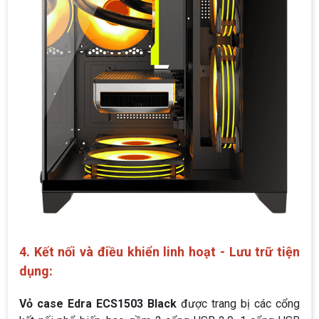
4. Kết nối và điều khiển linh hoạt - Lưu trữ tiện
dụng:
Vỏ case Edra ECS1503 Black
được trang bị các cổng