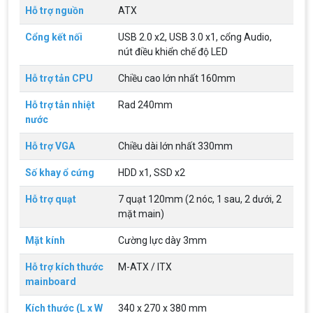
với tuổi thơ của game thủ Việt vào những
Hỗ trợ nguồn
ATX
năm 2000
Top 18 tựa game PC huyền thoại gắn liền với tuổi
thơ của game thủ Việt vào những năm 2000
Cổng kết nối
USB 2.0 x2, USB 3.0 x1, cổng Audio,
nút điều khiển chế độ LED
Hãng ASRock Công Bố 2 dòng Card Đồ
Hỗ trợ tản CPU
Chiều cao lớn nhất 160mm
Họa AMD Radeon™ RX 6600 XT
ASRock Công Bố Series Cạc Đồ Họa AMD
Hỗ trợ tản nhiệt
Rad 240mm
Radeon™ RX 6600 XT Cung Cấp Hiệu Suất Chơi
nước
Game 1080p Tối Ưu
Hỗ trợ VGA
Chiều dài lớn nhất 330mm
Nên Hay Không Dùng Tivi Thay Cho Màn
Hình Máy Tính?
Số khay ổ cứng
HDD x1, SSD x2
Nhiều người dùng băn khoăn trong việc có nên sử
dụng tivi để làm màn hình máy tính hay không? Vì
Hỗ trợ quạt
7 quạt 120mm (2 nóc, 1 sau, 2 dưới, 2
giữa màn hình máy tính và tivi có rất nhiều sự
mặt main)
khác biệt, nên chúng ta cần cân nhắc trước khi
chọn thiết bị này thay thế thiết bị kia
ĐIỀU KIỆN TRẢ GÓP HOME CREDIT TẠI VI
Mặt kính
Cường lực dày 3mm
TÍNH NGUYỄN THẮNG
1. Điều kiện trả góp Công dân Việt Nam, độ tuổi
Hỗ trợ kích thước
M-ATX / ITX
20-60 (nam), 20-55 (nữ). Có CCCD/Thẻ Căn cước
mainboard
chính chủ còn hiệu lực. Không có lịch sử nợ xấu
tại các tổ chức tín dụng.
Kích thước (L x W
340 x 270 x 380 mm
THÔNG TIN TUYỂN DỤNG VI TÍNH