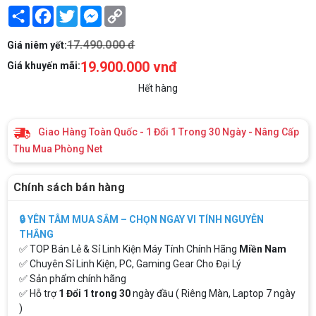
Share
Facebook
Twitter
Messenger
Copy
Link
17.490.000 đ
Giá niêm yết:
19.900.000 vnđ
Giá khuyến mãi:
Hết hàng
Giao Hàng Toàn Quốc - 1 Đổi 1 Trong 30 Ngày - Nâng Cấp
Thu Mua Phòng Net
Chính sách bán hàng
🔒 YÊN TÂM MUA SẮM – CHỌN NGAY VI TÍNH NGUYỄN
THẮNG
✅ TOP Bán Lẻ & Sỉ Linh Kiện Máy Tính Chính Hãng
Miền Nam
✅ Chuyên Sỉ Linh Kiện, PC, Gaming Gear Cho Đại Lý
✅ Sản phẩm chính hãng
✅ Hỗ trợ
1 Đổi 1 trong 30
ngày đầu ( Riêng Màn, Laptop 7 ngày
)