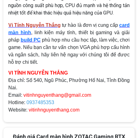
nguồn công suất phù hợp, CPU đủ mạnh và hệ thống tản
nhiệt tốt để khai thác hiệu quả hiệu năng của GPU.
Vi Tính Nguyễn Thắng
tự hào là đơn vị cung cấp
card
màn hình
, linh kiện máy tính, thiết bị gaming và giải
pháp
build PC
phù hợp nhu cầu học tập, làm việc, chơi
game. Nếu bạn cần tư vấn chọn VGA phù hợp cấu hình
và ngân sách, hãy liên hệ ngay với chúng tôi để được
hỗ trợ chi tiết.
VI TÍNH NGUYỄN THẮNG
Địa chỉ:
Số 540, Ngũ Phúc, Phường Hố Nai, Tỉnh Đồng
Nai.
Email:
vitinhnguyenthang@gmail.com
Hotline:
0937485353
Website:
vitinhnguyenthang.com
Đánh giá Card màn hình ZOTAC Gaming RTX