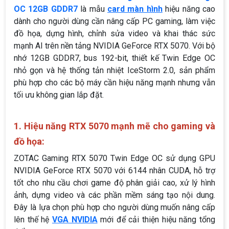
OC 12GB GDDR7
là mẫu
card màn hình
hiệu năng cao
dành cho người dùng cần nâng cấp PC gaming, làm việc
đồ họa, dựng hình, chỉnh sửa video và khai thác sức
mạnh AI trên nền tảng NVIDIA GeForce RTX 5070. Với bộ
nhớ 12GB GDDR7, bus 192-bit, thiết kế Twin Edge OC
nhỏ gọn và hệ thống tản nhiệt IceStorm 2.0, sản phẩm
phù hợp cho các bộ máy cần hiệu năng mạnh nhưng vẫn
tối ưu không gian lắp đặt.
1. Hiệu năng RTX 5070 mạnh mẽ cho gaming và
đồ họa:
ZOTAC Gaming RTX 5070 Twin Edge OC sử dụng GPU
NVIDIA GeForce RTX 5070 với 6144 nhân CUDA, hỗ trợ
tốt cho nhu cầu chơi game độ phân giải cao, xử lý hình
ảnh, dựng video và các phần mềm sáng tạo nội dung.
Đây là lựa chọn phù hợp cho người dùng muốn nâng cấp
lên thế hệ
VGA NVIDIA
mới để cải thiện hiệu năng tổng