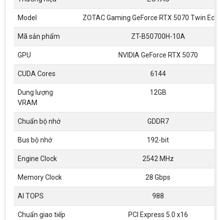
Model
ZOTAC Gaming GeForce RTX 5070 Twin Edg
Mã sản phẩm
ZT-B50700H-10A
GPU
NVIDIA GeForce RTX 5070
CUDA Cores
6144
Dung lượng
12GB
VRAM
Chuẩn bộ nhớ
GDDR7
Bus bộ nhớ
192-bit
Engine Clock
2542 MHz
Memory Clock
28 Gbps
AI TOPS
988
Top 18 tựa game PC huyền thoại gắn liền
Chuẩn giao tiếp
PCI Express 5.0 x16