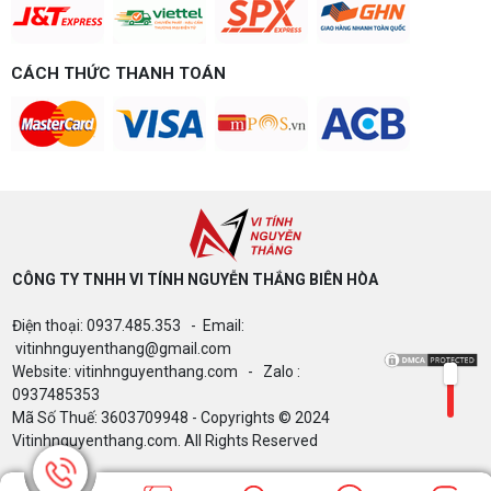
chơi game của bạn.
Build PC gaming 15 triệu chơi được
game gì? Gợi ý cấu hình dễ nâng cấp
CÁCH THỨC THANH TOÁN
Build PC gaming 15 triệu chơi được game gì? Vi
tính Nguyễn Thắng gợi ý cấu hình esports mượt,
dễ nâng cấp CPU/VGA sau này, tư vấn miễn phí
theo đúng ngân sách.
Build PC Gaming theo ngân sách từ 10
đến 40 triệu
Build PC gaming theo ngân sách từ 10-40 triệu:
cách phân bổ CPU, GPU, RAM hợp lý, chọn
Intel/AMD và tránh sai tương thích. Tư vấn miễn
phí tại Vi tính Nguyễn Thắng.
CÔNG TY TNHH VI TÍNH NGUYỄN THẮNG BIÊN HÒA​
LÊN ĐỜI PC MÙA HÈ CÙNG COMBO
Điện thoại: 0937.485.353 - Email:
GIGABYTE & INTEL CORE ULTRA 200S
PLUS – NHẬN VOUCHER ĐẾN 800K
vitinhnguyenthang@gmail.com
Website: vitinhnguyenthang.com - Zalo :
0937485353
Mã Số Thuế: 3603709948 - Copyrights © 2024
Thông báo v/v sử dụng phần mềm bản
Vitinhnguyenthang.com. All Rights Reserved
quyền ( Vi tính Nguyễn Thắng)