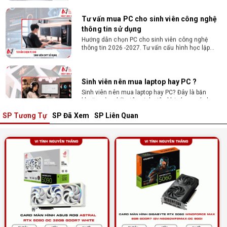
Tư vấn mua PC cho sinh viên công nghệ
thông tin sử dụng
Hướng dẫn chọn PC cho sinh viên công nghệ
thông tin 2026 -2027. Tư vấn cấu hình học lập
trình, chạy Docker, máy ảo, Android Studio tối ưu
chi phí.
Sinh viên nên mua laptop hay PC ?
Sinh viên nên mua laptop hay PC? Đây là băn
khoăn của nhiều tân sinh viên khi chọn máy học
tập. Xem ngay phân tích để chọn thiết bị chuẩn
ngành, hợp túi tiền!
SP Tương Tự
SP Đã Xem
SP Liên Quan
Laptop Sinh Viên 15–20 Triệu 2026: Cấu
Hình Nào Đáng Tiền?
Tìm laptop sinh viên 15–20 triệu phù hợp ngành
học năm 2026? Khám phá cách chọn cấu hình,
RAM, SSD, màn hình và khả năng nâng cấp hợp lý.
Tổng hợp 7 laptop sinh viên dưới 15 triệu
nên mua
Bạn tìm laptop cho sinh viên dưới 15 triệu mượt
mà, bền bỉ? Xem ngay gợi ý các thương hiệu
laptop bền, cấu hình mạnh cho sinh viên sử dụng
4 năm đại học.