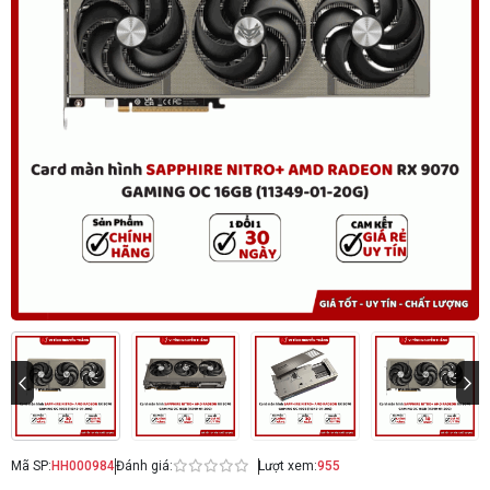
Mã SP:
HH000984
Đánh giá:
Lượt xem:
955