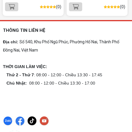
Dịch vụ build PC gaming tại Đồng Nai uy tín, cấu
(0)
(0)
hình mạnh, tối ưu chi phí, test máy tại chỗ. Khám
phá ngay địa chỉ tư vấn và lắp đặt dàn PC chơi
game mượt mà!
Cách tính công suất nguồn PC chi tiết dễ
hiểu
THÔNG TIN LIÊN HỆ
Cách tính công suất nguồn PC giúp bạn chọn PSU
phù hợp, đảm bảo hệ thống vận hành ổn định và
Địa chỉ:
Số 540, Khu Phố Ngũ Phúc, Phường Hố Nai, Thành Phố
tối ưu chi phí. Xem ngay hướng dẫn tại đây
Đồng Nai, Việt Nam
Cách kiểm tra tương thích linh kiện PC
dễ hiểu
THỜI GIAN LÀM VIỆC:
Hướng dẫn kiểm tra tương thích linh kiện PC trước
khi build: socket CPU mainboard, chuẩn RAM,
Thứ 2 - Thứ 7
: 08:00 - 12:00 - Chiều 13:30 - 17:45
nguồn cho VGA và kích thước case. Có checklist
Chủ Nhật:
08:00 - 12:00 - Chiều 13:30 - 17:00
copy nhanh.
Nâng cấp PC nên ưu tiên nâng gì trước ?
Nâng cấp pc nên nâng gì trước để tối ưu chi phí và
tăng hiệu năng tối đa? Xem ngay thứ tự ưu tiên
nâng cấp linh kiện PC chi tiết trong bài viết này!
PC gaming nóng quạt kêu to: Nguyên
nhân và Cách khắc phục