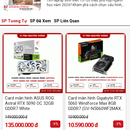
Tìm laptop sinh viên 15–20 triệu phù hợp ngành
học năm 2026? Khám phá cách chọn cấu hình,
RAM, SSD, màn hình và khả năng nâng cấp hợp lý.
SP Tương Tự
SP Đã Xem
SP Liên Quan
Tổng hợp 7 laptop sinh viên dưới 15 triệu
nên mua
Bạn tìm laptop cho sinh viên dưới 15 triệu mượt
mà, bền bỉ? Xem ngay gợi ý các thương hiệu
laptop bền, cấu hình mạnh cho sinh viên sử dụng
4 năm đại học.
Dịch vụ build PC đồ họa tại Đồng Nai theo
yêu cầu, giá tốt, uy tín
Dịch vụ build PC đồ họa tại Đồng Nai theo yêu
cầu uy tín, tối ưu cấu hình xử lý 3D và dựng video
mượt mà. Đăng ký nhận tư vấn và báo giá chi tiết
ngay.
10+ Mẫu laptop học sinh, sinh viên nên
mua 2026
Card màn hình ASUS ROG
Card màn hình Gigabyte RTX
Gợi ý 10+ mẫu laptop cho học sinh sinh viên
Astral RTX 5090 OC 32GB
5060 Windforce Max 8GB
2026 theo ngân sách và ngành học: tiêu chí
GDDR7 White
GDDR7 (GV-N5060WF2MAX-
chọn, cấu hình nên có và cách kiểm tra máy
OC 8GD)
trước khi mua.
149.000.000 đ
10.900.000 đ
Dịch vụ build PC gaming tại Đồng Nai uy
135.000.000 đ
10.590.000 đ
-9%
-3%
tín, chuyên nghiệp