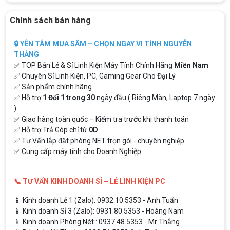
Chính sách bán hàng
🔒 YÊN TÂM MUA SẮM – CHỌN NGAY VI TÍNH NGUYỄN
THẮNG
✅ TOP Bán Lẻ & Sỉ Linh Kiện Máy Tính Chính Hãng
Miền Nam
✅ Chuyên Sỉ Linh Kiện, PC, Gaming Gear Cho Đại Lý
✅ Sản phẩm chính hãng
✅ Hỗ trợ
1 Đổi 1 trong 30
ngày đầu ( Riêng Màn, Laptop 7 ngày
)
✅ Giao hàng toàn quốc – Kiểm tra trước khi thanh toán
✅ Hỗ trợ Trả Góp chỉ từ
0D
✅ Tư Vấn lắp đặt phòng NET trọn gói - chuyên nghiệp
✅ Cung cấp máy tính cho Doanh Nghiệp
📞 TƯ VẤN KINH DOANH SỈ – LẺ LINH KIỆN PC
📱 Kinh doanh Lẻ 1 (Zalo): 0932.10.5353 - Anh.Tuấn
📱 Kinh doanh Sỉ 3 (Zalo): 0931.80.5353 - Hoàng Nam
📱 Kinh doanh Phòng Nét : 0937.48.5353 - Mr Thắng