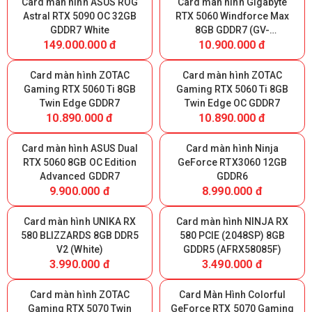
Card màn hình ASUS ROG
Card màn hình Gigabyte
Astral RTX 5090 OC 32GB
RTX 5060 Windforce Max
GDDR7 White
8GB GDDR7 (GV-
149.000.000 đ
10.900.000 đ
N5060WF2MAX-OC 8GD)
Card màn hình ZOTAC
Card màn hình ZOTAC
Gaming RTX 5060 Ti 8GB
Gaming RTX 5060 Ti 8GB
Twin Edge GDDR7
Twin Edge OC GDDR7
10.890.000 đ
10.890.000 đ
Card màn hình ASUS Dual
Card màn hình Ninja
RTX 5060 8GB OC Edition
GeForce RTX3060 12GB
Advanced GDDR7
GDDR6
9.900.000 đ
8.990.000 đ
Card màn hình UNIKA RX
Card màn hình NINJA RX
580 BLIZZARDS 8GB DDR5
580 PCIE (2048SP) 8GB
V2 (White)
GDDR5 (AFRX58085F)
3.990.000 đ
3.490.000 đ
Card màn hình ZOTAC
Card Màn Hình Colorful
Gaming RTX 5070 Twin
GeForce RTX 5070 Gaming