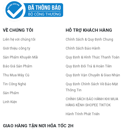
Tình trạng PC gaming nóng quạt kêu to khiến
máy giật lag, giảm tuổi thọ? Tìm hiểu ngay
nguyên nhân và cách khắc phục hiệu quả để máy
hoạt động êm ái.
CPU AMD Ryzen 7 7700X3D full box mới
VỀ CHÚNG TÔI
HỖ TRỢ KHÁCH HÀNG
ra mắt: Nhanh, Mạnh, Giá tốt
CPU AMD Ryzen 7 7700X3D chính thức ra mắt
Liên hệ với chúng tôi
Chính Sách & Quy Định Chung
với công nghệ 3D V-Cache đỉnh cao, mang lại
hiệu năng chơi game vượt trội. Khám phá chi tiết
Giới thiệu công ty
Chính Sách Bảo Hành
ngay!
Sản Phẩm Khuyến Mãi
Quy Định & Hình Thức Thanh Toán
10 Nguyên nhân khiến PC gaming bị tụt
FPS thường gặp
Báo Giá Sản Phẩm
Quy Định Đổi Trả & Hoàn Tiền
PC gaming bị tụt FPS sau một thời gian? Tìm hiểu
10 nguyên nhân khiến máy tụt FPS khi chơi game
Thu Mua Máy Cũ
Quy Định Vận Chuyển & Giao Nhận
và cách kiểm tra, khắc phục từng bước tại Vi Tính
Tin Công Nghệ
Quy Định Chính Sách Về Bảo Mật
Nguyễn Thắng.
Thông Tin
NVIDIA Hoãn Ra Mắt Dòng RTX 50
Sản Phẩm
SUPER: Card Đã Tới Tay Đối Tác Nhưng
CHÍNH SÁCH BẢO HÀNH KHI MUA
Linh Kiện
"Mắc Kẹt" Vì Giá RAM GDDR7 3GB
NVIDIA đột ngột tạm hoãn ra mắt dòng card đồ
HÀNG KÊNH SHOPEE TIKTOK
họa GeForce RTX 50 SUPER dù sản phẩm đã cập
bến nhà máy của các đối tác. Nguyên nhân chính
Hành Trình Phát Triển
bắt nguồn từ mức giá "đắt đỏ" của các chip bộ
nhớ GDDR7 3GB, khi chi phí cao gấp 3 lần so với
Build PC gaming 30 triệu: Cấu hình
GIAO HÀNG TẬN NƠI HỎA TỐC 2H
phiên bản 2GB tiêu chuẩn. Cùng khám phá chi tiết