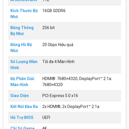
Kích Thước Bộ
16GB GDDR6
Nhớ
Băng Thông
256 bit
Bộ Nhớ
Đồng Hồ Bộ
20 Gbps Hiệu quả
Top 18 tựa game PC huyền thoại gắn liền
Nhớ
với tuổi thơ của game thủ Việt vào những
năm 2000
Top 18 tựa game PC huyền thoại gắn liền với tuổi
Số Lượng Màn
Tối đa 4 Màn Hình
thơ của game thủ Việt vào những năm 2000
Hình
Độ Phân Giải
HDMI®: 7680×4320, DisplayPort™ 2.1a:
Hãng ASRock Công Bố 2 dòng Card Đồ
Màn Hình
7680×4320
Họa AMD Radeon™ RX 6600 XT
ASRock Công Bố Series Cạc Đồ Họa AMD
Giao Diện
PCI-Express 5.0 x16
Radeon™ RX 6600 XT Cung Cấp Hiệu Suất Chơi
Game 1080p Tối Ưu
Kết Nối Đầu Ra
2x HDMI®, 2x DisplayPort™ 2.1a
Nên Hay Không Dùng Tivi Thay Cho Màn
Hỗ Trợ BIOS
UEFI
Hình Máy Tính?
Nhiều người dùng băn khoăn trong việc có nên sử
Chỉ Số Game
4K