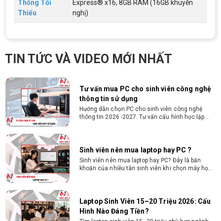
Thống Tối
Express® x16, 8GB RAM (16GB khuyến
từ 2D, dựng video đến 3D. Cấu hình tối ưu, dùng
bền 4 năm đại học. Tư vấn lắp đặt tại Vi Tính
Thiểu
nghị)
Nguyễn Thắng.
Cấu hình máy tính học AutoCAD Revit
SketchUp mạnh, mượt, giá ổn
Tìm hiểu ngay cấu hình máy tính học AutoCAD
TIN TỨC VÀ VIDEO MỚI NHẤT
Revit SketchUp mạnh, mượt, tối ưu chi phí giúp
dân thiết kế, kiến trúc vận hành mượt mà, không
giật lag.
Tư vấn mua PC cho sinh viên công nghệ
thông tin sử dụng
Hướng dẫn chọn PC cho sinh viên công nghệ
thông tin 2026 -2027. Tư vấn cấu hình học lập
trình, chạy Docker, máy ảo, Android Studio tối ưu
chi phí.
Sinh viên nên mua laptop hay PC ?
Sinh viên nên mua laptop hay PC? Đây là băn
khoăn của nhiều tân sinh viên khi chọn máy học
tập. Xem ngay phân tích để chọn thiết bị chuẩn
ngành, hợp túi tiền!
Laptop Sinh Viên 15–20 Triệu 2026: Cấu
Hình Nào Đáng Tiền?