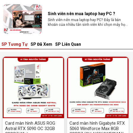
Sinh viên nên mua laptop hay PC ?
Sinh viên nên mua laptop hay PC? Đây là băn
khoăn của nhiều tân sinh viên khi chọn máy học
tập. Xem ngay phân tích để chọn thiết bị chuẩn
ngành, hợp túi tiền!
Laptop Sinh Viên 15–20 Triệu 2026: Cấu
Hình Nào Đáng Tiền?
SP Tương Tự
SP Đã Xem
SP Liên Quan
Tìm laptop sinh viên 15–20 triệu phù hợp ngành
học năm 2026? Khám phá cách chọn cấu hình,
RAM, SSD, màn hình và khả năng nâng cấp hợp lý.
Tổng hợp 7 laptop sinh viên dưới 15 triệu
nên mua
Bạn tìm laptop cho sinh viên dưới 15 triệu mượt
mà, bền bỉ? Xem ngay gợi ý các thương hiệu
laptop bền, cấu hình mạnh cho sinh viên sử dụng
4 năm đại học.
Dịch vụ build PC đồ họa tại Đồng Nai theo
yêu cầu, giá tốt, uy tín
Dịch vụ build PC đồ họa tại Đồng Nai theo yêu
cầu uy tín, tối ưu cấu hình xử lý 3D và dựng video
mượt mà. Đăng ký nhận tư vấn và báo giá chi tiết
Card màn hình ASUS ROG
Card màn hình Gigabyte RTX
ngay.
Astral RTX 5090 OC 32GB
5060 Windforce Max 8GB