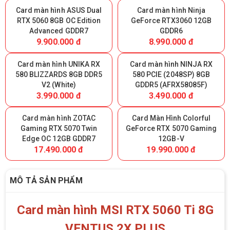
Card màn hình ASUS Dual
Card màn hình Ninja
RTX 5060 8GB OC Edition
GeForce RTX3060 12GB
Advanced GDDR7
GDDR6
9.900.000 đ
8.990.000 đ
Card màn hình UNIKA RX
Card màn hình NINJA RX
580 BLIZZARDS 8GB DDR5
580 PCIE (2048SP) 8GB
V2 (White)
GDDR5 (AFRX58085F)
3.990.000 đ
3.490.000 đ
Card màn hình ZOTAC
Card Màn Hình Colorful
Gaming RTX 5070 Twin
GeForce RTX 5070 Gaming
Edge OC 12GB GDDR7
12GB-V
17.490.000 đ
19.990.000 đ
MÔ TẢ SẢN PHẨM
Card màn hình MSI RTX 5060 Ti 8G
VENTUS 2X PLUS