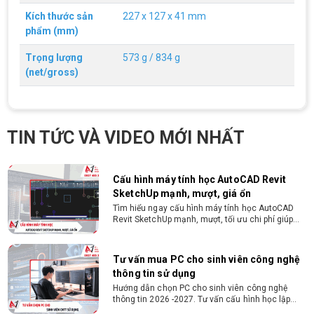
trí tương đương
Gói hỗ trợ vay ưu đãi: - Khoản vay lên đến 100
Kích thước sản
227 x 127 x 41 mm
triệu đồng - Thủ tục cực kì đơn giản: bản sao
phẩm (mm)
CMND và Hộ khẩu - Xét duyệt nhanh chóng trong
vòng 10 phút
Trọng lượng
573 g / 834 g
Cách chọn PC cho sinh viên thiết kế đồ
(net/gross)
họa từ 2D, dựng video đến 3D
Hướng dẫn chọn PC cho sinh viên thiết kế đồ họa
từ 2D, dựng video đến 3D. Cấu hình tối ưu, dùng
bền 4 năm đại học. Tư vấn lắp đặt tại Vi Tính
TIN TỨC VÀ VIDEO MỚI NHẤT
Nguyễn Thắng.
Cấu hình máy tính học AutoCAD Revit
SketchUp mạnh, mượt, giá ổn
Tìm hiểu ngay cấu hình máy tính học AutoCAD
Revit SketchUp mạnh, mượt, tối ưu chi phí giúp
dân thiết kế, kiến trúc vận hành mượt mà, không
giật lag.
Tư vấn mua PC cho sinh viên công nghệ
thông tin sử dụng
Hướng dẫn chọn PC cho sinh viên công nghệ
thông tin 2026 -2027. Tư vấn cấu hình học lập
trình, chạy Docker, máy ảo, Android Studio tối ưu
chi phí.