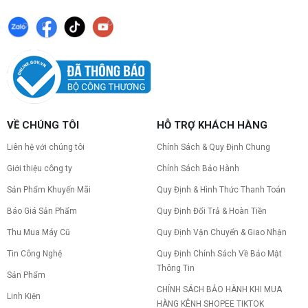
Nâng cấp PC nên ưu tiên nâng gì trước ?
Nâng cấp pc nên nâng gì trước để tối ưu chi phí và
tăng hiệu năng tối đa? Xem ngay thứ tự ưu tiên
nâng cấp linh kiện PC chi tiết trong bài viết này!
PC gaming nóng quạt kêu to: Nguyên
nhân và Cách khắc phục
Tình trạng PC gaming nóng quạt kêu to khiến
VỀ CHÚNG TÔI
HỖ TRỢ KHÁCH HÀNG
máy giật lag, giảm tuổi thọ? Tìm hiểu ngay
nguyên nhân và cách khắc phục hiệu quả để máy
hoạt động êm ái.
Liên hệ với chúng tôi
Chính Sách & Quy Định Chung
CPU AMD Ryzen 7 7700X3D full box mới
Giới thiệu công ty
Chính Sách Bảo Hành
ra mắt: Nhanh, Mạnh, Giá tốt
Sản Phẩm Khuyến Mãi
Quy Định & Hình Thức Thanh Toán
CPU AMD Ryzen 7 7700X3D chính thức ra mắt
với công nghệ 3D V-Cache đỉnh cao, mang lại
Báo Giá Sản Phẩm
Quy Định Đổi Trả & Hoàn Tiền
hiệu năng chơi game vượt trội. Khám phá chi tiết
ngay!
Thu Mua Máy Cũ
Quy Định Vận Chuyển & Giao Nhận
10 Nguyên nhân khiến PC gaming bị tụt
Tin Công Nghệ
Quy Định Chính Sách Về Bảo Mật
FPS thường gặp
Thông Tin
PC gaming bị tụt FPS sau một thời gian? Tìm hiểu
Sản Phẩm
10 nguyên nhân khiến máy tụt FPS khi chơi game
CHÍNH SÁCH BẢO HÀNH KHI MUA
và cách kiểm tra, khắc phục từng bước tại Vi Tính
Linh Kiện
Nguyễn Thắng.
HÀNG KÊNH SHOPEE TIKTOK