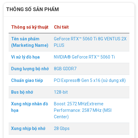
THÔNG SỐ SẢN PHẨM
Thông số kỹ thuật
Chi tiết
Tên sản phẩm
GeForce RTX™ 5060 Ti 8G VENTUS 2X
(Marketing Name)
PLUS
Vi xử lý đồ họa
NVIDIA® GeForce RTX™ 5060 Ti
Dung lượng bộ nhớ
8GB GDDR7
Chuẩn giao tiếp
PCI Express® Gen 5 x16 (sử dụng x8)
Bus bộ nhớ
128-bit
Top 18 tựa game PC huyền thoại gắn liền
với tuổi thơ của game thủ Việt vào những
Xung nhịp nhân đồ
Boost: 2572 MHzExtreme
năm 2000
Top 18 tựa game PC huyền thoại gắn liền với tuổi
họa
Performance: 2587 MHz (MSI
thơ của game thủ Việt vào những năm 2000
Center)
Xung nhịp bộ nhớ
28 Gbps
Hãng ASRock Công Bố 2 dòng Card Đồ
Họa AMD Radeon™ RX 6600 XT