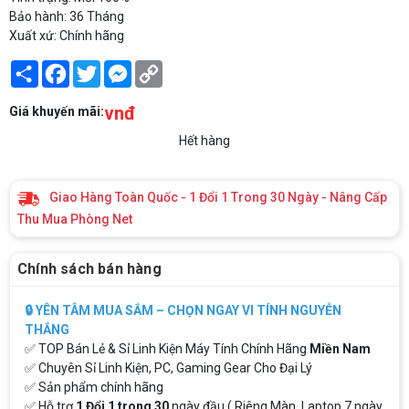
Bảo hành: 36 Tháng
Xuất xứ: Chính hãng
Share
Facebook
Twitter
Messenger
Copy
Link
vnđ
Giá khuyến mãi:
Hết hàng
Giao Hàng Toàn Quốc - 1 Đổi 1 Trong 30 Ngày - Nâng Cấp
Thu Mua Phòng Net
Chính sách bán hàng
🔒 YÊN TÂM MUA SẮM – CHỌN NGAY VI TÍNH NGUYỄN
THẮNG
✅ TOP Bán Lẻ & Sỉ Linh Kiện Máy Tính Chính Hãng
Miền Nam
✅ Chuyên Sỉ Linh Kiện, PC, Gaming Gear Cho Đại Lý
✅ Sản phẩm chính hãng
✅ Hỗ trợ
1 Đổi 1 trong 30
ngày đầu ( Riêng Màn, Laptop 7 ngày