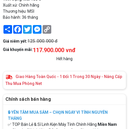
Xuất xứ: Chính hãng
Thương hiệu: MSI
Bảo hành: 36 tháng
Share
Facebook
Twitter
Messenger
Copy
Link
125.000.000 đ
Giá niêm yết:
117.900.000 vnđ
Giá khuyến mãi:
Hết hàng
Giao Hàng Toàn Quốc - 1 Đổi 1 Trong 30 Ngày - Nâng Cấp
Thu Mua Phòng Net
Chính sách bán hàng
🔒 YÊN TÂM MUA SẮM – CHỌN NGAY VI TÍNH NGUYỄN
THẮNG
✅ TOP Bán Lẻ & Sỉ Linh Kiện Máy Tính Chính Hãng
Miền Nam