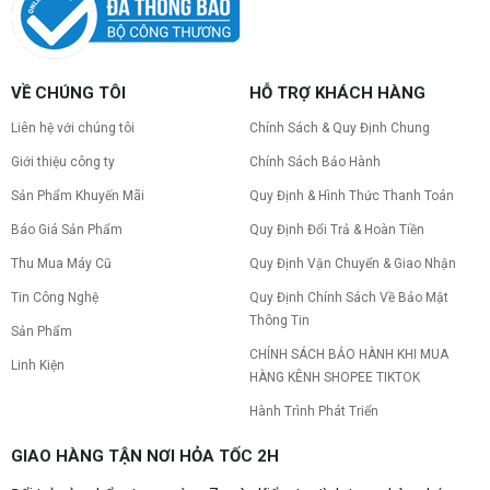
Nâng cấp pc nên nâng gì trước để tối ưu chi phí và
tăng hiệu năng tối đa? Xem ngay thứ tự ưu tiên
nâng cấp linh kiện PC chi tiết trong bài viết này!
VỀ CHÚNG TÔI
HỖ TRỢ KHÁCH HÀNG
PC gaming nóng quạt kêu to: Nguyên
nhân và Cách khắc phục
Liên hệ với chúng tôi
Chính Sách & Quy Định Chung
Tình trạng PC gaming nóng quạt kêu to khiến
máy giật lag, giảm tuổi thọ? Tìm hiểu ngay
Giới thiệu công ty
Chính Sách Bảo Hành
nguyên nhân và cách khắc phục hiệu quả để máy
hoạt động êm ái.
Sản Phẩm Khuyến Mãi
Quy Định & Hình Thức Thanh Toán
CPU AMD Ryzen 7 7700X3D full box mới
Báo Giá Sản Phẩm
Quy Định Đổi Trả & Hoàn Tiền
ra mắt: Nhanh, Mạnh, Giá tốt
CPU AMD Ryzen 7 7700X3D chính thức ra mắt
Thu Mua Máy Cũ
Quy Định Vận Chuyển & Giao Nhận
với công nghệ 3D V-Cache đỉnh cao, mang lại
Tin Công Nghệ
Quy Định Chính Sách Về Bảo Mật
hiệu năng chơi game vượt trội. Khám phá chi tiết
ngay!
Thông Tin
Sản Phẩm
10 Nguyên nhân khiến PC gaming bị tụt
CHÍNH SÁCH BẢO HÀNH KHI MUA
FPS thường gặp
Linh Kiện
HÀNG KÊNH SHOPEE TIKTOK
PC gaming bị tụt FPS sau một thời gian? Tìm hiểu
10 nguyên nhân khiến máy tụt FPS khi chơi game
Hành Trình Phát Triển
và cách kiểm tra, khắc phục từng bước tại Vi Tính
Nguyễn Thắng.
GIAO HÀNG TẬN NƠI HỎA TỐC 2H
NVIDIA Hoãn Ra Mắt Dòng RTX 50
SUPER: Card Đã Tới Tay Đối Tác Nhưng