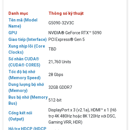
Danh mục
Thông số kỹ thuật
Tên mã (Model
G5090-32V3C
Name)
GPU
NVIDIA® GeForce RTX™ 5090
Giao tiếp (Interface)
PCI Express® Gen 5
Xung nhịp lõi (Core
TBD
Clocks)
Số nhân CUDA®
21,760 Units
(CUDA® CORES)
Tốc độ bộ nhớ
28 Gbps
(Memory Speed)
Top 18 tựa game PC huyền thoại gắn liền
Dung lượng bộ nhớ
với tuổi thơ của game thủ Việt vào những
32GB GDDR7
(Memory)
năm 2000
Top 18 tựa game PC huyền thoại gắn liền với tuổi
thơ của game thủ Việt vào những năm 2000
Bus bộ nhớ (Memory
512-bit
Bus)
DisplayPort x 3 (v2.1a), HDMI™ x 1 (Hỗ
Hãng ASRock Công Bố 2 dòng Card Đồ
Cổng kết nối
trợ 4K 480Hz hoặc 8K 120Hz với DSC,
Họa AMD Radeon™ RX 6600 XT
(Output)
Gaming VRR, HDR)
ASRock Công Bố Series Cạc Đồ Họa AMD
Hỗ trợ HDCP (HDCP
Radeon™ RX 6600 XT Cung Cấp Hiệu Suất Chơi