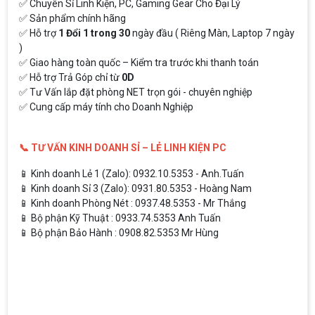
✅ Chuyên Sỉ Linh Kiện, PC, Gaming Gear Cho Đại Lý
✅ Sản phẩm chính hãng
✅ Hỗ trợ
1 Đổi 1 trong 30
ngày đầu ( Riêng Màn, Laptop 7 ngày
)
✅ Giao hàng toàn quốc – Kiểm tra trước khi thanh toán
✅ Hỗ trợ Trả Góp chỉ từ
0D
✅ Tư Vấn lắp đặt phòng NET trọn gói - chuyên nghiệp
✅ Cung cấp máy tính cho Doanh Nghiệp
📞 TƯ VẤN KINH DOANH SỈ – LẺ LINH KIỆN PC
📱 Kinh doanh Lẻ 1 (Zalo): 0932.10.5353 - Anh.Tuấn
📱 Kinh doanh Sỉ 3 (Zalo): 0931.80.5353 - Hoàng Nam
📱 Kinh doanh Phòng Nét : 0937.48.5353 - Mr Thắng
📱 Bộ phận Kỹ Thuật : 0933.74.5353 Anh Tuấn
📱 Bộ phận Bảo Hành : 0908.82.5353 Mr Hùng