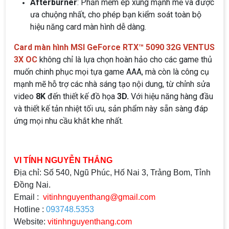
Afterburner
: Phần mềm ép xung mạnh mẽ và được
ưa chuộng nhất, cho phép bạn kiểm soát toàn bộ
hiệu năng card màn hình dễ dàng.
Card màn hình MSI GeForce RTX™ 5090 32G VENTUS
3X OC
không chỉ là lựa chọn hoàn hảo cho các game thủ
muốn chinh phục mọi tựa game AAA, mà còn là công cụ
mạnh mẽ hỗ trợ các nhà sáng tạo nội dung, từ chỉnh sửa
video
8K
đến thiết kế đồ họa
3D.
Với hiệu năng hàng đầu
và thiết kế tản nhiệt tối ưu, sản phẩm này sẵn sàng đáp
ứng mọi nhu cầu khắt khe nhất.
VI TÍNH NGUYỄN THẮNG
Địa chỉ: Số 540, Ngũ Phúc, Hố Nai 3, Trảng Bom, Tỉnh
Đồng Nai.
Email :
vitinhnguyenthang@gmail.com
Hotline :
093748.5353
Website:
vitinhnguyenthang.com