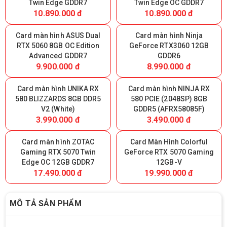
Twin Edge GDDR7
Twin Edge OC GDDR7
10.890.000 đ
10.890.000 đ
Card màn hình ASUS Dual
Card màn hình Ninja
RTX 5060 8GB OC Edition
GeForce RTX3060 12GB
Advanced GDDR7
GDDR6
9.900.000 đ
8.990.000 đ
Card màn hình UNIKA RX
Card màn hình NINJA RX
580 BLIZZARDS 8GB DDR5
580 PCIE (2048SP) 8GB
V2 (White)
GDDR5 (AFRX58085F)
3.990.000 đ
3.490.000 đ
Card màn hình ZOTAC
Card Màn Hình Colorful
Gaming RTX 5070 Twin
GeForce RTX 5070 Gaming
Edge OC 12GB GDDR7
12GB-V
17.490.000 đ
19.990.000 đ
MÔ TẢ SẢN PHẨM