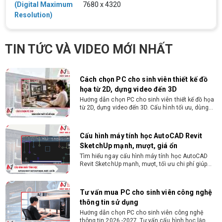
(Digital Maximum
7680 x 4320
CMND và Hộ khẩu - Xét duyệt nhanh chóng trong
vòng 10 phút
Resolution)
Cách chọn PC cho sinh viên thiết kế đồ
họa từ 2D, dựng video đến 3D
TIN TỨC VÀ VIDEO MỚI NHẤT
Hướng dẫn chọn PC cho sinh viên thiết kế đồ họa
từ 2D, dựng video đến 3D. Cấu hình tối ưu, dùng
bền 4 năm đại học. Tư vấn lắp đặt tại Vi Tính
Nguyễn Thắng.
Cấu hình máy tính học AutoCAD Revit
SketchUp mạnh, mượt, giá ổn
Tìm hiểu ngay cấu hình máy tính học AutoCAD
Revit SketchUp mạnh, mượt, tối ưu chi phí giúp
dân thiết kế, kiến trúc vận hành mượt mà, không
giật lag.
Tư vấn mua PC cho sinh viên công nghệ
thông tin sử dụng
Hướng dẫn chọn PC cho sinh viên công nghệ
thông tin 2026 -2027. Tư vấn cấu hình học lập
trình, chạy Docker, máy ảo, Android Studio tối ưu
chi phí.
Sinh viên nên mua laptop hay PC ?
Sinh viên nên mua laptop hay PC? Đây là băn