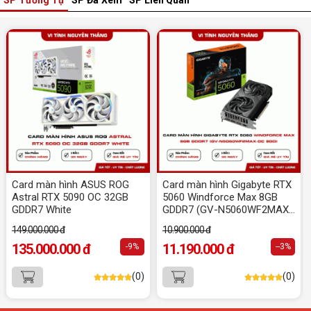
Sinh viên nên mua laptop hay PC ?
Sinh viên nên mua laptop hay PC? Đây là băn
khoăn của nhiều tân sinh viên khi chọn máy học
tập. Xem ngay phân tích để chọn thiết bị chuẩn
ngành, hợp túi tiền!
Laptop Sinh Viên 15–20 Triệu 2026: Cấu
Hình Nào Đáng Tiền?
Tìm laptop sinh viên 15–20 triệu phù hợp ngành
học năm 2026? Khám phá cách chọn cấu hình,
RAM, SSD, màn hình và khả năng nâng cấp hợp lý.
Tổng hợp 7 laptop sinh viên dưới 15 triệu
nên mua
Card màn hình ASUS ROG
Card màn hình Gigabyte RTX
Bạn tìm laptop cho sinh viên dưới 15 triệu mượt
Astral RTX 5090 OC 32GB
5060 Windforce Max 8GB
mà, bền bỉ? Xem ngay gợi ý các thương hiệu
GDDR7 White
GDDR7 (GV-N5060WF2MAX-
laptop bền, cấu hình mạnh cho sinh viên sử dụng
OC 8GD)
4 năm đại học.
149.000.000 đ
10.900.000 đ
Dịch vụ build PC đồ họa tại Đồng Nai theo
135.000.000 đ
11.190.000 đ
-9%
--3%
yêu cầu, giá tốt, uy tín
Dịch vụ build PC đồ họa tại Đồng Nai theo yêu
(0)
(0)
cầu uy tín, tối ưu cấu hình xử lý 3D và dựng video
mượt mà. Đăng ký nhận tư vấn và báo giá chi tiết
ngay.