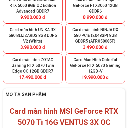
RTX 5060 8GB OC Edition
GeForce RTX3060 12GB
Advanced GDDR7
GDDR6
9.900.000 đ
8.990.000 đ
Card màn hình UNIKA RX
Card màn hình NINJA RX
580 BLIZZARDS 8GB DDR5
580 PCIE (2048SP) 8GB
V2 (White)
GDDR5 (AFRX58085F)
3.990.000 đ
3.490.000 đ
Card màn hình ZOTAC
Card Màn Hình Colorful
Gaming RTX 5070 Twin
GeForce RTX 5070 Gaming
Edge OC 12GB GDDR7
12GB-V
17.490.000 đ
19.990.000 đ
MÔ TẢ SẢN PHẨM
Card màn hinh MSI GeForce RTX
5070 Ti 16G VENTUS 3X OC