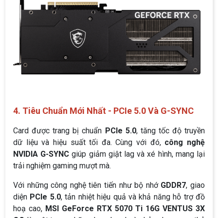
4. Tiêu Chuẩn Mới Nhất - PCIe 5.0 Và G-SYNC
Card được trang bị chuẩn
PCIe 5.0
, tăng tốc độ truyền
dữ liệu và hiệu suất tối đa. Cùng với đó,
công nghệ
NVIDIA G-SYNC
giúp giảm giật lag và xé hình, mang lại
trải nghiệm gaming mượt mà.
Với những công nghệ tiên tiến như bộ nhớ
GDDR7
, giao
diện
PCIe 5.0
, tản nhiệt hiệu quả và khả năng hỗ trợ đồ
hoạ cao,
MSI GeForce RTX 5070 Ti 16G VENTUS 3X