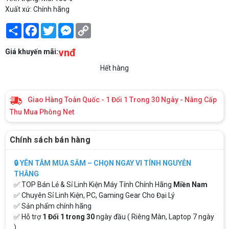
Xuất xứ: Chính hãng
Share
Facebook
Twitter
Messenger
Copy
Link
vnđ
Giá khuyến mãi:
Hết hàng
Giao Hàng Toàn Quốc - 1 Đổi 1 Trong 30 Ngày - Nâng Cấp
Thu Mua Phòng Net
Chính sách bán hàng
🔒 YÊN TÂM MUA SẮM – CHỌN NGAY VI TÍNH NGUYỄN
THẮNG
✅ TOP Bán Lẻ & Sỉ Linh Kiện Máy Tính Chính Hãng
Miền Nam
✅ Chuyên Sỉ Linh Kiện, PC, Gaming Gear Cho Đại Lý
✅ Sản phẩm chính hãng
✅ Hỗ trợ
1 Đổi 1 trong 30
ngày đầu ( Riêng Màn, Laptop 7 ngày
)