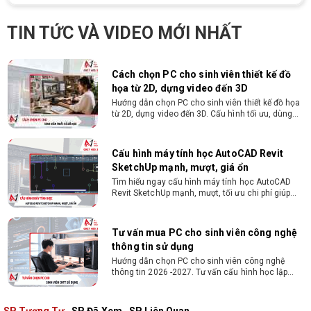
cao, quyết đoán. Kinh nghiệm ít nhất 2 năm ở vị
ĐIỀU KIỆN TRẢ GÓP HDSAIGON
trí tương đương
Gói hỗ trợ vay ưu đãi: - Khoản vay lên đến 100
TIN TỨC VÀ VIDEO MỚI NHẤT
triệu đồng - Thủ tục cực kì đơn giản: bản sao
CMND và Hộ khẩu - Xét duyệt nhanh chóng trong
vòng 10 phút
Cách chọn PC cho sinh viên thiết kế đồ
họa từ 2D, dựng video đến 3D
Hướng dẫn chọn PC cho sinh viên thiết kế đồ họa
từ 2D, dựng video đến 3D. Cấu hình tối ưu, dùng
bền 4 năm đại học. Tư vấn lắp đặt tại Vi Tính
Nguyễn Thắng.
Cấu hình máy tính học AutoCAD Revit
SketchUp mạnh, mượt, giá ổn
Tìm hiểu ngay cấu hình máy tính học AutoCAD
Revit SketchUp mạnh, mượt, tối ưu chi phí giúp
dân thiết kế, kiến trúc vận hành mượt mà, không
giật lag.
Tư vấn mua PC cho sinh viên công nghệ
thông tin sử dụng
Hướng dẫn chọn PC cho sinh viên công nghệ
thông tin 2026 -2027. Tư vấn cấu hình học lập
trình, chạy Docker, máy ảo, Android Studio tối ưu
chi phí.
SP Tương Tự
SP Đã Xem
SP Liên Quan