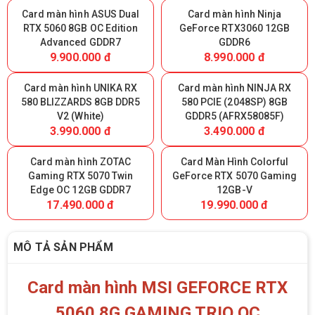
Card màn hình ASUS Dual
Card màn hình Ninja
RTX 5060 8GB OC Edition
GeForce RTX3060 12GB
Advanced GDDR7
GDDR6
9.900.000 đ
8.990.000 đ
Card màn hình UNIKA RX
Card màn hình NINJA RX
580 BLIZZARDS 8GB DDR5
580 PCIE (2048SP) 8GB
V2 (White)
GDDR5 (AFRX58085F)
3.990.000 đ
3.490.000 đ
Card màn hình ZOTAC
Card Màn Hình Colorful
Gaming RTX 5070 Twin
GeForce RTX 5070 Gaming
Edge OC 12GB GDDR7
12GB-V
17.490.000 đ
19.990.000 đ
MÔ TẢ SẢN PHẨM
Card màn hình MSI GEFORCE RTX
5060 8G GAMING TRIO OC