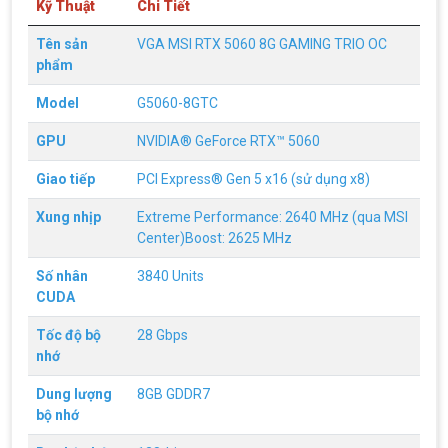
Kỹ Thuật
Chi Tiết
Tên sản
VGA MSI RTX 5060 8G GAMING TRIO OC
phẩm
Model
G5060-8GTC
GPU
NVIDIA® GeForce RTX™ 5060
Giao tiếp
PCI Express® Gen 5 x16 (sử dụng x8)
Xung nhịp
Extreme Performance: 2640 MHz (qua MSI
Center)Boost: 2625 MHz
Số nhân
3840 Units
CUDA
Tốc độ bộ
28 Gbps
nhớ
Dung lượng
8GB GDDR7
bộ nhớ