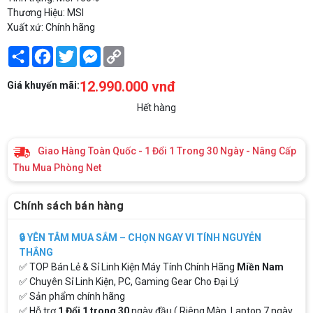
Thương Hiệu: MSI
Xuất xứ: Chính hãng
Share
Facebook
Twitter
Messenger
Copy
Link
12.990.000 vnđ
Giá khuyến mãi:
Hết hàng
Giao Hàng Toàn Quốc - 1 Đổi 1 Trong 30 Ngày - Nâng Cấp
Thu Mua Phòng Net
Chính sách bán hàng
🔒 YÊN TÂM MUA SẮM – CHỌN NGAY VI TÍNH NGUYỄN
THẮNG
✅ TOP Bán Lẻ & Sỉ Linh Kiện Máy Tính Chính Hãng
Miền Nam
✅ Chuyên Sỉ Linh Kiện, PC, Gaming Gear Cho Đại Lý
✅ Sản phẩm chính hãng
✅ Hỗ trợ
1 Đổi 1 trong 30
ngày đầu ( Riêng Màn, Laptop 7 ngày