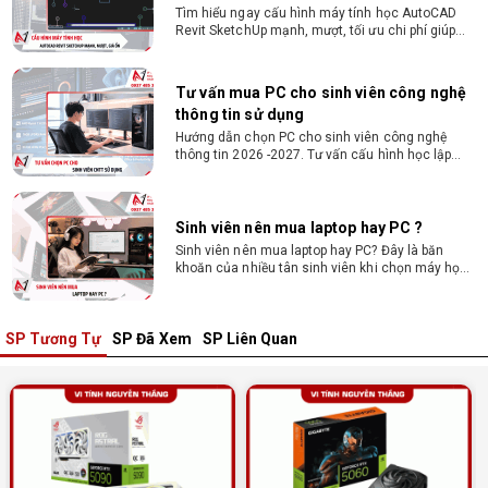
Tìm hiểu ngay cấu hình máy tính học AutoCAD
Revit SketchUp mạnh, mượt, tối ưu chi phí giúp
dân thiết kế, kiến trúc vận hành mượt mà, không
giật lag.
Tư vấn mua PC cho sinh viên công nghệ
thông tin sử dụng
Hướng dẫn chọn PC cho sinh viên công nghệ
thông tin 2026 -2027. Tư vấn cấu hình học lập
trình, chạy Docker, máy ảo, Android Studio tối ưu
chi phí.
Sinh viên nên mua laptop hay PC ?
Sinh viên nên mua laptop hay PC? Đây là băn
khoăn của nhiều tân sinh viên khi chọn máy học
tập. Xem ngay phân tích để chọn thiết bị chuẩn
ngành, hợp túi tiền!
SP Tương Tự
SP Đã Xem
SP Liên Quan
Laptop Sinh Viên 15–20 Triệu 2026: Cấu
Hình Nào Đáng Tiền?
Tìm laptop sinh viên 15–20 triệu phù hợp ngành
học năm 2026? Khám phá cách chọn cấu hình,
RAM, SSD, màn hình và khả năng nâng cấp hợp lý.
Tổng hợp 7 laptop sinh viên dưới 15 triệu
nên mua