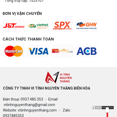
Tổng truy cập: 7525707
Build PC gaming 20 triệu: Chiến game,
làm đồ họa thoải mái
Build PC gaming 20 triệu nên chọn cấu hình nào
ĐƠN VỊ VẬN CHUYỂN
để chơi mượt 1080p và 2K? Nguyễn Thắng tư vấn
chi tiết CPU, VGA, RAM, nguồn theo đúng nhu cầu
chơi game của bạn.
Build PC gaming 15 triệu chơi được
game gì? Gợi ý cấu hình dễ nâng cấp
CÁCH THỨC THANH TOÁN
Build PC gaming 15 triệu chơi được game gì? Vi
tính Nguyễn Thắng gợi ý cấu hình esports mượt,
dễ nâng cấp CPU/VGA sau này, tư vấn miễn phí
theo đúng ngân sách.
Build PC Gaming theo ngân sách từ 10
đến 40 triệu
Build PC gaming theo ngân sách từ 10-40 triệu:
cách phân bổ CPU, GPU, RAM hợp lý, chọn
Intel/AMD và tránh sai tương thích. Tư vấn miễn
phí tại Vi tính Nguyễn Thắng.
CÔNG TY TNHH VI TÍNH NGUYỄN THẮNG BIÊN HÒA​
LÊN ĐỜI PC MÙA HÈ CÙNG COMBO
Điện thoại: 0937.485.353 - Email:
GIGABYTE & INTEL CORE ULTRA 200S
PLUS – NHẬN VOUCHER ĐẾN 800K
vitinhnguyenthang@gmail.com
Website: vitinhnguyenthang.com - Zalo :
0937485353