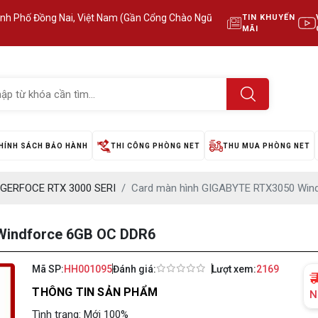
ành Phố Đồng Nai, Việt Nam (Gần Cổng Chào Ngũ
TIN KHUYẾN
MÃI
HÍNH SÁCH BẢO HÀNH
THI CÔNG PHÒNG NET
THU MUA PHÒNG NET
GERFOCE RTX 3000 SERI
Card màn hình GIGABYTE RTX3050 Win
Windforce 6GB OC DDR6
Mã SP:
HH001095
Đánh giá:
Lượt xem:
2169
THÔNG TIN SẢN PHẨM
N
Tình trạng: Mới 100%