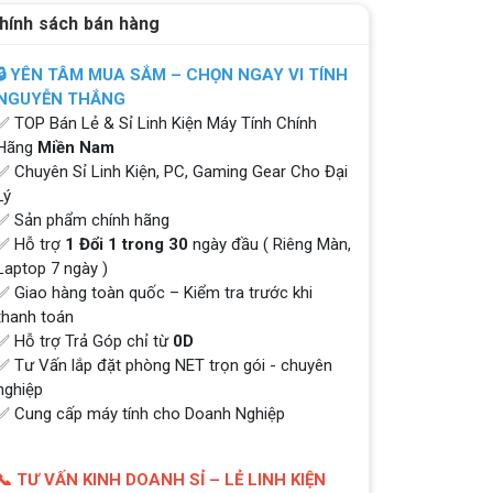
hính sách bán hàng
🔒 YÊN TÂM MUA SẮM – CHỌN NGAY VI TÍNH
NGUYỄN THẮNG
✅ TOP Bán Lẻ & Sỉ Linh Kiện Máy Tính Chính
Hãng
Miền Nam
✅ Chuyên Sỉ Linh Kiện, PC, Gaming Gear Cho Đại
Lý
✅ Sản phẩm chính hãng
✅ Hỗ trợ
1 Đổi 1 trong 30
ngày đầu ( Riêng Màn,
Laptop 7 ngày )
✅ Giao hàng toàn quốc – Kiểm tra trước khi
thanh toán
✅ Hỗ trợ Trả Góp chỉ từ
0D
✅ Tư Vấn lắp đặt phòng NET trọn gói - chuyên
nghiệp
✅ Cung cấp máy tính cho Doanh Nghiệp
QUÀ TẶNG TƯNG BỪNG -
📞 TƯ VẤN KINH DOANH SỈ – LẺ LINH KIỆN
CHÀO MỪNG NĂM MỚI