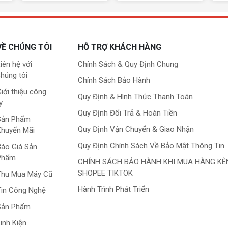
ng lại hình ảnh chân thực hơn trong các trò chơi hỗ
n nhiệt Windforce 3x với quạt quay ngược chiều giúp
 định và mát mẻ.
VỀ CHÚNG TÔI
HỖ TRỢ KHÁCH HÀNG
indforce 6GB OC DDR6 có giá thành hợp lý so với
iên hệ với
Chính Sách & Quy Định Chung
húng tôi
Chính Sách Bảo Hành
iới thiệu công
Quy Định & Hình Thức Thanh Toán
y
e RTX 3050 Windforce 6GB OC DDR6 đạt hiệu suất cao
Quy Định Đổi Trả & Hoàn Tiền
Sản Phẩm
60. Card có thể chơi mượt mà hầu hết các trò chơi
Quy Định Vận Chuyển & Giao Nhận
Khuyến Mãi
ặt cao.
Quy Định Chính Sách Về Bảo Mật Thông Tin
áo Giá Sản
Phẩm
CHÍNH SÁCH BẢO HÀNH KHI MUA HÀNG KÊ
SHOPEE TIKTOK
Thu Mua Máy Cũ
ỗ trợ tất cả các tính năng mới nhất của NVIDIA,
IA Highlights.
Hành Trình Phát Triển
in Công Nghệ
Sản Phẩm
inh Kiện