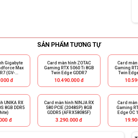
SẢN PHẨM TƯƠNG TỰ
nh Gigabyte
Card màn hình ZOTAC
Card màn
ndforce Max
Gaming RTX 5060 Ti 8GB
Gaming RTX
R7 (GV-
Twin Edge GDDR7
Twin Edg
X-OC 8GD)
.000 đ
10.490.000 đ
10.59
nh UNIKA RX
Card màn hình NINJA RX
Card màn
DS 8GB DDR5
580 PCIE (2048SP) 8GB
Gaming RT
hite)
GDDR5 (AFRX58085F)
Edge OC 
000 đ
3.290.000 đ
19.90