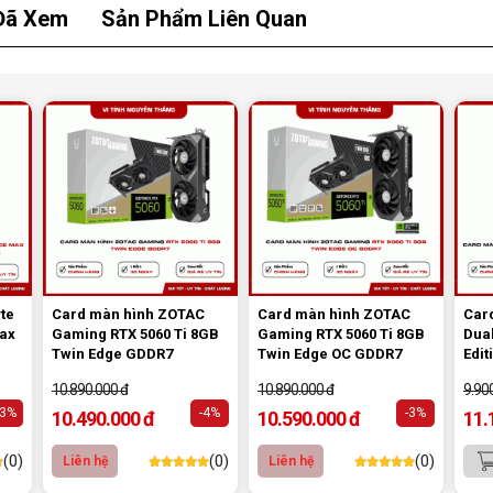
Đã Xem
Sản Phẩm Liên Quan
te
Card màn hình ZOTAC
Card màn hình ZOTAC
Car
rce 6GB OC DDR6
là một lựa chọn phổ biến cho game
ax
Gaming RTX 5060 Ti 8GB
Gaming RTX 5060 Ti 8GB
Dua
dung. Card được trang bị kiến trúc NVIDIA Ampere mới
Twin Edge GDDR7
Twin Edge OC GDDR7
Edi
 dò tia tiên tiến.
D)
10.890.000 đ
10.890.000 đ
9.90
-3%
-4%
-3%
10.490.000 đ
10.590.000 đ
11.
(0)
(0)
(0)
0 Windforce 6GB OC DDR6 có thể đáp ứng nhu cầu
Liên hệ
Liên hệ
 và 1440p với cài đặt cao.