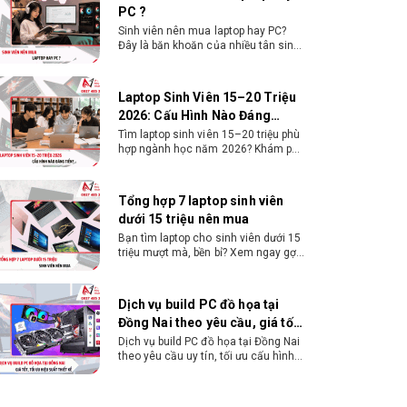
PC ?
Sinh viên nên mua laptop hay PC?
Đây là băn khoăn của nhiều tân sinh
viên khi chọn máy học tập. Xem
ngay phân tích để chọn thiết bị
chuẩn ngành, hợp túi tiền!
Laptop Sinh Viên 15–20 Triệu
2026: Cấu Hình Nào Đáng
Tiền?
Tìm laptop sinh viên 15–20 triệu phù
hợp ngành học năm 2026? Khám phá
cách chọn cấu hình, RAM, SSD, màn
hình và khả năng nâng cấp hợp lý.
Tổng hợp 7 laptop sinh viên
dưới 15 triệu nên mua
Bạn tìm laptop cho sinh viên dưới 15
triệu mượt mà, bền bỉ? Xem ngay gợi
ý các thương hiệu laptop bền, cấu
hình mạnh cho sinh viên sử dụng 4
năm đại học.
Dịch vụ build PC đồ họa tại
Đồng Nai theo yêu cầu, giá tốt,
uy tín
Dịch vụ build PC đồ họa tại Đồng Nai
theo yêu cầu uy tín, tối ưu cấu hình
xử lý 3D và dựng video mượt mà.
Đăng ký nhận tư vấn và báo giá chi
tiết ngay.