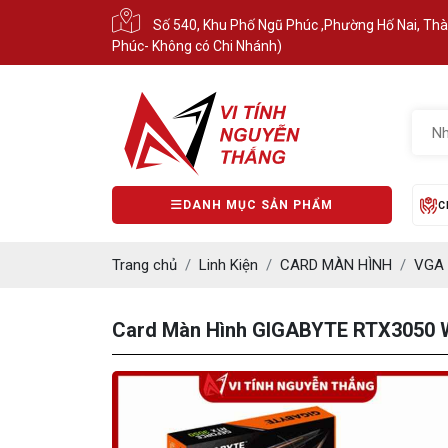
Số 540, Khu Phố Ngũ Phúc ,Phường Hố Nai, Th
Phúc- Không có Chi Nhánh)
DANH MỤC SẢN PHẨM
C
Trang chủ
Linh Kiện
CARD MÀN HÌNH
VGA 
Card Màn Hình GIGABYTE RTX3050 