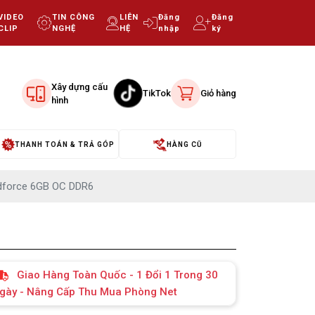
VIDEO
TIN CÔNG
LIÊN
Đăng
Đăng
CLIP
NGHỆ
HỆ
nhập
ký
Xây dựng cấu
TikTok
Giỏ hàng
hình
THANH TOÁN & TRẢ GÓP
HÀNG CŨ
dforce 6GB OC DDR6
Giao Hàng Toàn Quốc - 1 Đổi 1 Trong 30
gày - Nâng Cấp Thu Mua Phòng Net