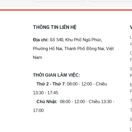
Tính năng dò tia:
Card hỗ trợ dò tia, ma
trợ.
Thiết kế tản nhiệt hiệu quả:
Hệ thống tả
THÔNG TIN LIÊN HỆ
tản nhiệt tốt, đảm bảo card hoạt động ổn
Giá thành hợp lý:
Gigabyte RTX 3050 W
L
Địa chỉ:
Số 540, Khu Phố Ngũ Phúc,
hiệu năng mà nó mang lại.
c
Phường Hố Nai, Thành Phố Đồng Nai, Việt
Hiệu suất:
G
Nam
t
Trong các bài kiểm tra benchmark, Gigabyt
hơn đáng kể so với card GTX 1650 và GTX 10
THỜI GIAN LÀM VIỆC:
AAA ở độ phân giải 1080p và 1440p với cài đ
Thứ 2 - Thứ 7
: 08:00 - 12:00 - Chiều
B
Tính năng:
13:30 - 17:45
Chủ Nhật:
08:00 - 12:00 - Chiều 13:30 -
Gigabyte RTX 3050 Windforce 6GB OC DDR6 h
bao gồm dò tia, DLSS, NVIDIA Ansel và NVID
T
17:00
L