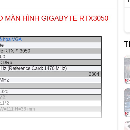
T
 MÀN HÌNH GIGABYTE RTX3050
ồ họa VGA
T
yte
ce RTX™ 3050
4.0
GDDR6
Hz (Reference Card: 1470 MHz)
2304
 MHz
4320
a*2
.1*2
 W=111 H=36 mm