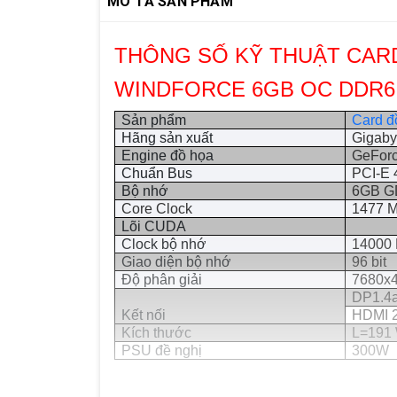
MÔ TẢ SẢN PHẨM
THÔNG SỐ KỸ THUẬT CARD
WINDFORCE 6GB OC DDR6
Sản phẩm
Card đ
Hãng sản xuất
Gigab
Engine đồ họa
GeFor
Chuẩn Bus
PCI-E 
Bộ nhớ
6GB 
Core Clock
1477 M
Lõi CUDA
Clock bộ nhớ
14000
Giao diện bộ nhớ
96 bit
Độ phân giải
7680x
DP1.4
Kết nối
HDMI 2
Kích thước
L=191
PSU đề nghị
300W