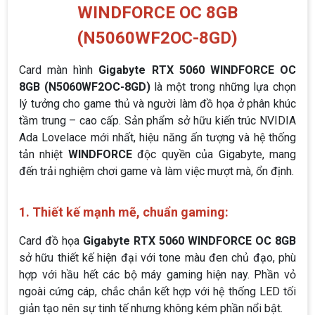
WINDFORCE OC 8GB
(N5060WF2OC-8GD)
Card màn hình
Gigabyte RTX 5060 WINDFORCE OC
8GB (N5060WF2OC-8GD)
là một trong những lựa chọn
lý tưởng cho game thủ và người làm đồ họa ở phân khúc
tầm trung – cao cấp. Sản phẩm sở hữu kiến trúc NVIDIA
Ada Lovelace mới nhất, hiệu năng ấn tượng và hệ thống
tản nhiệt
WINDFORCE
độc quyền của Gigabyte, mang
đến trải nghiệm chơi game và làm việc mượt mà, ổn định.
1. Thiết kế mạnh mẽ, chuẩn gaming:
Card đồ họa
Gigabyte RTX 5060 WINDFORCE OC 8GB
sở hữu thiết kế hiện đại với tone màu đen chủ đạo, phù
hợp với hầu hết các bộ máy gaming hiện nay. Phần vỏ
ngoài cứng cáp, chắc chắn kết hợp với hệ thống LED tối
giản tạo nên sự tinh tế nhưng không kém phần nổi bật.