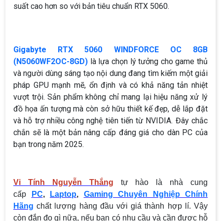
suất cao hơn so với bản tiêu chuẩn RTX 5060.
Gigabyte RTX 5060 WINDFORCE OC 8GB
(N5060WF2OC-8GD)
là lựa chọn lý tưởng cho game thủ
và người dùng sáng tạo nội dung đang tìm kiếm một giải
pháp GPU mạnh mẽ, ổn định và có khả năng tản nhiệt
vượt trội. Sản phẩm không chỉ mang lại hiệu năng xử lý
đồ họa ấn tượng mà còn sở hữu thiết kế đẹp, dễ lắp đặt
và hỗ trợ nhiều công nghệ tiên tiến từ NVIDIA. Đây chắc
chắn sẽ là một bản nâng cấp đáng giá cho dàn PC của
bạn trong năm 2025.
Vi Tính Nguyễn Thắng
tự hào là nhà cung
cấp
PC
,
Laptop
,
Gaming Chuyên Nghiệp Chính
Hãng
chất lượng hàng đầu với giá thành hợp lí. Vậy
còn đắn đo gì nữa, nếu bạn có nhu cầu và cần được hỗ