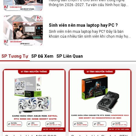
thông tin 2026 -2027. Tư vấn cấu hình học lập
trình, chạy Docker, máy ảo, Android Studio tối ưu
chi phí.
Sinh viên nên mua laptop hay PC ?
Sinh viên nên mua laptop hay PC? Đây là băn
khoăn của nhiều tân sinh viên khi chọn máy học
tập. Xem ngay phân tích để chọn thiết bị chuẩn
ngành, hợp túi tiền!
SP Tương Tự
SP Đã Xem
SP Liên Quan
Laptop Sinh Viên 15–20 Triệu 2026: Cấu
Hình Nào Đáng Tiền?
Tìm laptop sinh viên 15–20 triệu phù hợp ngành
học năm 2026? Khám phá cách chọn cấu hình,
RAM, SSD, màn hình và khả năng nâng cấp hợp lý.
Tổng hợp 7 laptop sinh viên dưới 15 triệu
nên mua
Bạn tìm laptop cho sinh viên dưới 15 triệu mượt
mà, bền bỉ? Xem ngay gợi ý các thương hiệu
laptop bền, cấu hình mạnh cho sinh viên sử dụng
4 năm đại học.
Dịch vụ build PC đồ họa tại Đồng Nai theo
yêu cầu, giá tốt, uy tín