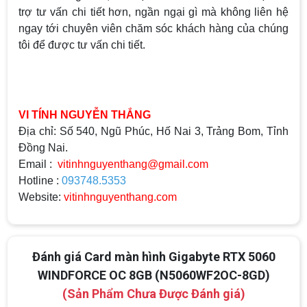
trợ tư vấn chi tiết hơn, ngần ngại gì mà không liên hệ
ngay tới chuyên viên chăm sóc khách hàng của chúng
tôi để được tư vấn chi tiết.
VI TÍNH NGUYỄN THẮNG
Địa chỉ: Số 540, Ngũ Phúc, Hố Nai 3, Trảng Bom, Tỉnh
Đồng Nai.
Email :
vitinhnguyenthang@gmail.com
Hotline :
093748.5353
Website:
vitinhnguyenthang.com
Đánh giá Card màn hình Gigabyte RTX 5060
Top 18 tựa game PC huyền thoại gắn liền
WINDFORCE OC 8GB (N5060WF2OC-8GD)
với tuổi thơ của game thủ Việt vào những
(Sản Phẩm Chưa Được Đánh giá)
năm 2000
Top 18 tựa game PC huyền thoại gắn liền với tuổi
thơ của game thủ Việt vào những năm 2000