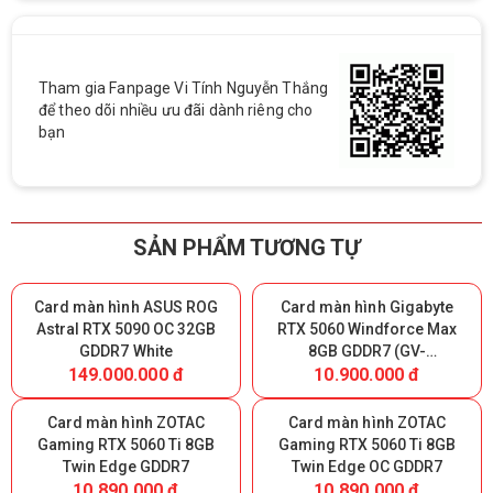
Tham gia Fanpage Vi Tính Nguyễn Thắng
để theo dõi nhiều ưu đãi dành riêng cho
bạn
SẢN PHẨM TƯƠNG TỰ
Card màn hình ASUS ROG
Card màn hình Gigabyte
Astral RTX 5090 OC 32GB
RTX 5060 Windforce Max
GDDR7 White
8GB GDDR7 (GV-
149.000.000 đ
10.900.000 đ
N5060WF2MAX-OC 8GD)
Card màn hình ZOTAC
Card màn hình ZOTAC
Gaming RTX 5060 Ti 8GB
Gaming RTX 5060 Ti 8GB
Twin Edge GDDR7
Twin Edge OC GDDR7
10.890.000 đ
10.890.000 đ