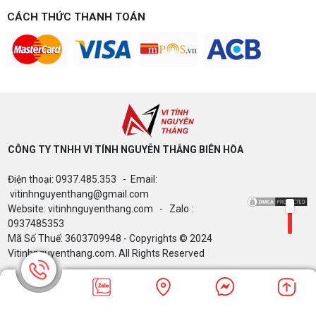
game gì? Gợi ý cấu hình dễ nâng cấp
CÁCH THỨC THANH TOÁN
Build PC gaming 15 triệu chơi được game gì? Vi
tính Nguyễn Thắng gợi ý cấu hình esports mượt,
dễ nâng cấp CPU/VGA sau này, tư vấn miễn phí
theo đúng ngân sách.
Build PC Gaming theo ngân sách từ 10
đến 40 triệu
Build PC gaming theo ngân sách từ 10-40 triệu:
cách phân bổ CPU, GPU, RAM hợp lý, chọn
Intel/AMD và tránh sai tương thích. Tư vấn miễn
phí tại Vi tính Nguyễn Thắng.
CÔNG TY TNHH VI TÍNH NGUYỄN THẮNG BIÊN HÒA​
LÊN ĐỜI PC MÙA HÈ CÙNG COMBO
Điện thoại: 0937.485.353 - Email:
GIGABYTE & INTEL CORE ULTRA 200S
PLUS – NHẬN VOUCHER ĐẾN 800K
vitinhnguyenthang@gmail.com
Website: vitinhnguyenthang.com - Zalo :
0937485353
Mã Số Thuế: 3603709948 - Copyrights © 2024
Thông báo v/v sử dụng phần mềm bản
Vitinhnguyenthang.com. All Rights Reserved
quyền ( Vi tính Nguyễn Thắng)