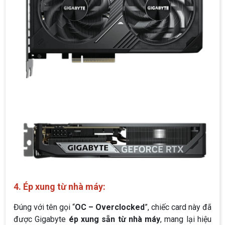
4. Ép xung từ nhà máy:
Đúng với tên gọi “
OC – Overclocked
”, chiếc card này đã
được Gigabyte
ép xung sẵn từ nhà máy
, mang lại hiệu