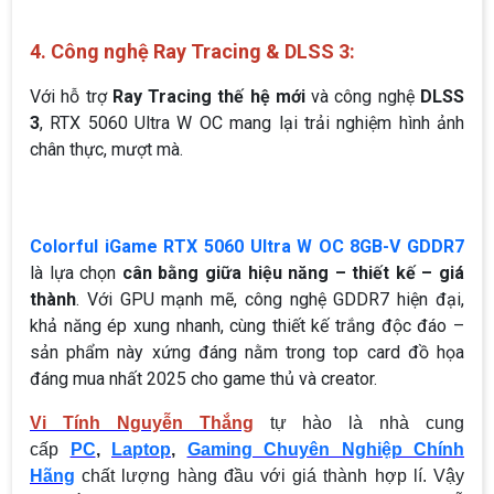
4. Công nghệ Ray Tracing & DLSS 3:
Với hỗ trợ
Ray Tracing thế hệ mới
và công nghệ
DLSS
3
, RTX 5060 Ultra W OC mang lại trải nghiệm hình ảnh
chân thực, mượt mà.
Colorful iGame RTX 5060 Ultra W OC 8GB-V GDDR7
là lựa chọn
cân bằng giữa hiệu năng – thiết kế – giá
thành
. Với GPU mạnh mẽ, công nghệ GDDR7 hiện đại,
khả năng ép xung nhanh, cùng thiết kế trắng độc đáo –
sản phẩm này xứng đáng nằm trong top card đồ họa
đáng mua nhất 2025 cho game thủ và creator.
Vi Tính Nguyễn Thắng
tự hào là nhà cung
cấp
PC
,
Laptop
,
Gaming Chuyên Nghiệp Chính
Hãng
chất lượng hàng đầu với giá thành hợp lí. Vậy