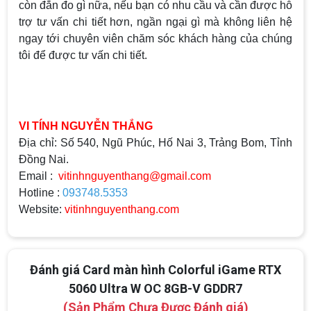
còn đắn đo gì nữa, nếu bạn có nhu cầu và cần được hỗ
trợ tư vấn chi tiết hơn, ngần ngại gì mà không liên hệ
ngay tới chuyên viên chăm sóc khách hàng của chúng
tôi để được tư vấn chi tiết.
VI TÍNH NGUYỄN THẮNG
Địa chỉ: Số 540, Ngũ Phúc, Hố Nai 3, Trảng Bom, Tỉnh
Đồng Nai.
Email :
vitinhnguyenthang@gmail.com
Hotline :
093748.5353
Website:
vitinhnguyenthang.com
Đánh giá Card màn hình Colorful iGame RTX
5060 Ultra W OC 8GB-V GDDR7
(Sản Phẩm Chưa Được Đánh giá)