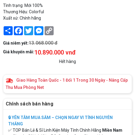
Tình trạng: Mới 100%
Thương Hiệu: Colorful
Xuất xứ: Chính hãng
Share
Facebook
Twitter
Messenger
Copy
Link
13.068.000 đ
Giá niêm yết:
10.890.000 vnđ
Giá khuyến mãi:
Hết hàng
Giao Hàng Toàn Quốc - 1 Đổi 1 Trong 30 Ngày - Nâng Cấp
Thu Mua Phòng Net
Chính sách bán hàng
🔒 YÊN TÂM MUA SẮM – CHỌN NGAY VI TÍNH NGUYỄN
THẮNG
✅ TOP Bán Lẻ & Sỉ Linh Kiện Máy Tính Chính Hãng
Miền Nam