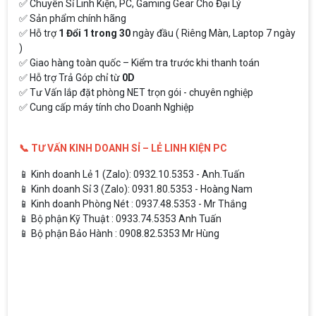
✅ Chuyên Sỉ Linh Kiện, PC, Gaming Gear Cho Đại Lý
✅ Sản phẩm chính hãng
✅ Hỗ trợ
1 Đổi 1 trong 30
ngày đầu ( Riêng Màn, Laptop 7 ngày
)
✅ Giao hàng toàn quốc – Kiểm tra trước khi thanh toán
✅ Hỗ trợ Trả Góp chỉ từ
0D
✅ Tư Vấn lắp đặt phòng NET trọn gói - chuyên nghiệp
✅ Cung cấp máy tính cho Doanh Nghiệp
📞 TƯ VẤN KINH DOANH SỈ – LẺ LINH KIỆN PC
📱 Kinh doanh Lẻ 1 (Zalo): 0932.10.5353 - Anh.Tuấn
📱 Kinh doanh Sỉ 3 (Zalo): 0931.80.5353 - Hoàng Nam
📱 Kinh doanh Phòng Nét : 0937.48.5353 - Mr Thắng
📱 Bộ phận Kỹ Thuật : 0933.74.5353 Anh Tuấn
📱 Bộ phận Bảo Hành : 0908.82.5353 Mr Hùng