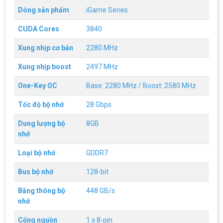
Dòng sản phẩm
iGame Series
CUDA Cores
3840
Xung nhịp cơ bản
2280 MHz
Xung nhịp boost
2497 MHz
One-Key OC
Base: 2280 MHz / Boost: 2580 MHz
Tốc độ bộ nhớ
28 Gbps
Dung lượng bộ
8GB
nhớ
Top 18 tựa game PC huyền thoại gắn liền
với tuổi thơ của game thủ Việt vào những
Loại bộ nhớ
GDDR7
năm 2000
Top 18 tựa game PC huyền thoại gắn liền với tuổi
thơ của game thủ Việt vào những năm 2000
Bus bộ nhớ
128-bit
Băng thông bộ
448 GB/s
Hãng ASRock Công Bố 2 dòng Card Đồ
nhớ
Họa AMD Radeon™ RX 6600 XT
ASRock Công Bố Series Cạc Đồ Họa AMD
Cổng nguồn
1 x 8-pin