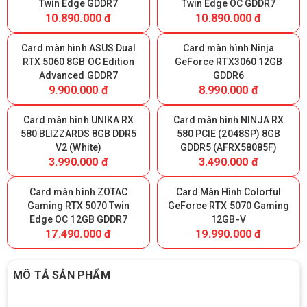
Twin Edge GDDR7
Twin Edge OC GDDR7
10.890.000 đ
10.890.000 đ
Card màn hình ASUS Dual
Card màn hình Ninja
RTX 5060 8GB OC Edition
GeForce RTX3060 12GB
Advanced GDDR7
GDDR6
9.900.000 đ
8.990.000 đ
Card màn hình UNIKA RX
Card màn hình NINJA RX
580 BLIZZARDS 8GB DDR5
580 PCIE (2048SP) 8GB
V2 (White)
GDDR5 (AFRX58085F)
3.990.000 đ
3.490.000 đ
Card màn hình ZOTAC
Card Màn Hình Colorful
Gaming RTX 5070 Twin
GeForce RTX 5070 Gaming
Edge OC 12GB GDDR7
12GB-V
17.490.000 đ
19.990.000 đ
MÔ TẢ SẢN PHẨM