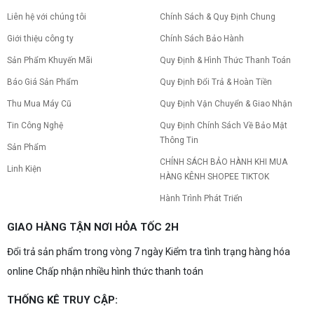
Nâng cấp pc nên nâng gì trước để tối ưu chi phí và
tăng hiệu năng tối đa? Xem ngay thứ tự ưu tiên
Liên hệ với chúng tôi
Chính Sách & Quy Định Chung
nâng cấp linh kiện PC chi tiết trong bài viết này!
Giới thiệu công ty
Chính Sách Bảo Hành
Sản Phẩm Khuyến Mãi
Quy Định & Hình Thức Thanh Toán
PC gaming nóng quạt kêu to: Nguyên
nhân và Cách khắc phục
Báo Giá Sản Phẩm
Quy Định Đổi Trả & Hoàn Tiền
Tình trạng PC gaming nóng quạt kêu to khiến
máy giật lag, giảm tuổi thọ? Tìm hiểu ngay
Thu Mua Máy Cũ
Quy Định Vận Chuyển & Giao Nhận
nguyên nhân và cách khắc phục hiệu quả để máy
Tin Công Nghệ
Quy Định Chính Sách Về Bảo Mật
hoạt động êm ái.
Thông Tin
CPU AMD Ryzen 7 7700X3D full box mới
Sản Phẩm
ra mắt: Nhanh, Mạnh, Giá tốt
CHÍNH SÁCH BẢO HÀNH KHI MUA
Linh Kiện
CPU AMD Ryzen 7 7700X3D chính thức ra mắt
HÀNG KÊNH SHOPEE TIKTOK
với công nghệ 3D V-Cache đỉnh cao, mang lại
hiệu năng chơi game vượt trội. Khám phá chi tiết
Hành Trình Phát Triển
ngay!
10 Nguyên nhân khiến PC gaming bị tụt
GIAO HÀNG TẬN NƠI HỎA TỐC 2H
FPS thường gặp
Đổi trả sản phẩm trong vòng 7 ngày Kiểm tra tình trạng hàng hóa
PC gaming bị tụt FPS sau một thời gian? Tìm hiểu
10 nguyên nhân khiến máy tụt FPS khi chơi game
online Chấp nhận nhiều hình thức thanh toán
và cách kiểm tra, khắc phục từng bước tại Vi Tính
Nguyễn Thắng.
THỐNG KÊ TRUY CẬP:
NVIDIA Hoãn Ra Mắt Dòng RTX 50