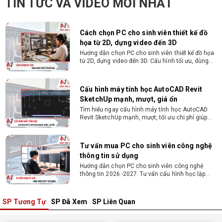
TIN TỨC VÀ VIDEO MỚI NHẤT
CMND và Hộ khẩu - Xét duyệt nhanh chóng trong
vòng 10 phút
Cách chọn PC cho sinh viên thiết kế đồ
họa từ 2D, dựng video đến 3D
Hướng dẫn chọn PC cho sinh viên thiết kế đồ họa
từ 2D, dựng video đến 3D. Cấu hình tối ưu, dùng
bền 4 năm đại học. Tư vấn lắp đặt tại Vi Tính
Nguyễn Thắng.
Cấu hình máy tính học AutoCAD Revit
SketchUp mạnh, mượt, giá ổn
Tìm hiểu ngay cấu hình máy tính học AutoCAD
Revit SketchUp mạnh, mượt, tối ưu chi phí giúp
dân thiết kế, kiến trúc vận hành mượt mà, không
giật lag.
Tư vấn mua PC cho sinh viên công nghệ
thông tin sử dụng
Hướng dẫn chọn PC cho sinh viên công nghệ
thông tin 2026 -2027. Tư vấn cấu hình học lập
trình, chạy Docker, máy ảo, Android Studio tối ưu
chi phí.
SP Tương Tự
SP Đã Xem
SP Liên Quan
Sinh viên nên mua laptop hay PC ?
Sinh viên nên mua laptop hay PC? Đây là băn