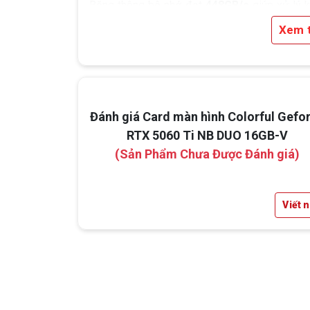
Băng thông bộ nhớ đạt
448GB/s
giúp xử lý k
lượng dữ liệu lớn nhanh chóng và ổn định.
Xem 
Đánh giá Card màn hình Colorful Gefo
RTX 5060 Ti NB DUO 16GB-V
(Sản Phẩm Chưa Được Đánh giá)
Viết 
3.Trang Bị Công Nghệ DLSS 4, Refl