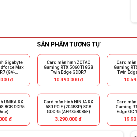
SẢN PHẨM TƯƠNG TỰ
nh Gigabyte
Card màn hình ZOTAC
Card màn
ndforce Max
Gaming RTX 5060 Ti 8GB
Gaming RTX
R7 (GV-
Twin Edge GDDR7
Twin Edg
X-OC 8GD)
.000 đ
10.490.000 đ
10.59
nh UNIKA RX
Card màn hình NINJA RX
Card màn
DS 8GB DDR5
580 PCIE (2048SP) 8GB
Gaming RT
hite)
GDDR5 (AFRX58085F)
Edge OC 
000 đ
3.290.000 đ
19.90