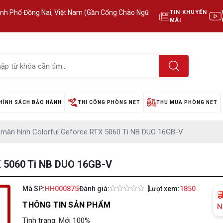
ành Phố Đồng Nai, Việt Nam (Gần Cổng Chào Ngũ
TIN KHUYẾN
MÃI
HÍNH SÁCH BẢO HÀNH
THI CÔNG PHÒNG NET
THU MUA PHÒNG NET
 màn hình Colorful Geforce RTX 5060 Ti NB DUO 16GB-V
X 5060 Ti NB DUO 16GB-V
Mã SP:
HH000875
Đánh giá:
Lượt xem:
1850
THÔNG TIN SẢN PHẨM
N
Tình trạng: Mới 100%