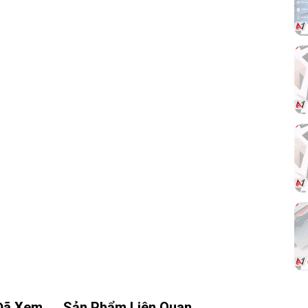
của
 tối
âng
ideo
4. Thiết Kế 2 Fan & Auto Stop Thông
Minh
Sử dụng hệ thống
2 quạt tản nhiệt lớn
với công
nghệ
Auto Stop
giúp tự động dừng quạt khi
nhiệt độ thấp, giảm tiếng ồn và tiết kiệm điện
năng. Thiết kế gọn gàng với kích thước
231 x 120
x 48.9mm
phù hợp cho nhiều loại case từ phổ
thông đến gaming.
Đã Xem
Sản Phẩm Liên Quan