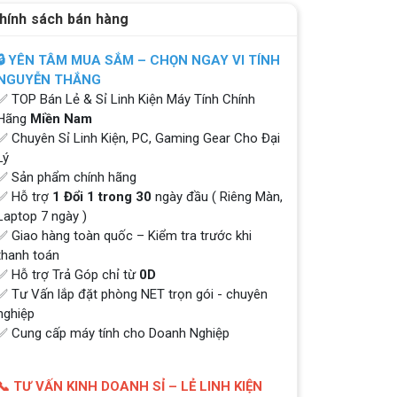
hính sách bán hàng
🔒 YÊN TÂM MUA SẮM – CHỌN NGAY VI TÍNH
NGUYỄN THẮNG
✅ TOP Bán Lẻ & Sỉ Linh Kiện Máy Tính Chính
Hãng
Miền Nam
✅ Chuyên Sỉ Linh Kiện, PC, Gaming Gear Cho Đại
Lý
✅ Sản phẩm chính hãng
✅ Hỗ trợ
1 Đổi 1 trong 30
ngày đầu ( Riêng Màn,
Laptop 7 ngày )
✅ Giao hàng toàn quốc – Kiểm tra trước khi
thanh toán
✅ Hỗ trợ Trả Góp chỉ từ
0D
✅ Tư Vấn lắp đặt phòng NET trọn gói - chuyên
nghiệp
✅ Cung cấp máy tính cho Doanh Nghiệp
📞 TƯ VẤN KINH DOANH SỈ – LẺ LINH KIỆN