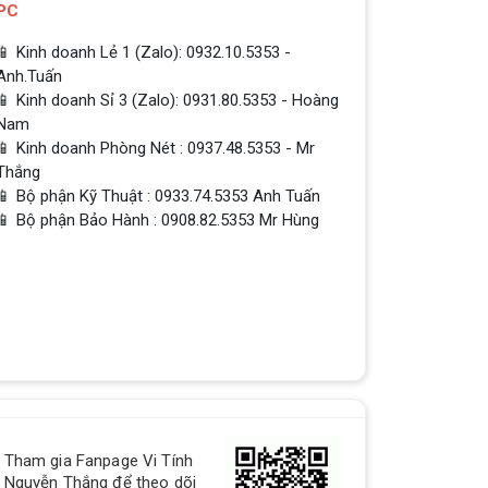
PC
📱 Kinh doanh Lẻ 1 (Zalo): 0932.10.5353 -
Anh.Tuấn
📱 Kinh doanh Sỉ 3 (Zalo): 0931.80.5353 - Hoàng
Nam
📱 Kinh doanh Phòng Nét : 0937.48.5353 - Mr
Thắng
📱 Bộ phận Kỹ Thuật : 0933.74.5353 Anh Tuấn
📱 Bộ phận Bảo Hành : 0908.82.5353 Mr Hùng
QUÀ TẶNG TƯNG BỪNG -
Tham gia Fanpage Vi Tính
CHÀO MỪNG NĂM MỚI
Nguyễn Thắng để theo dõi
Build PC - Powered By MSI