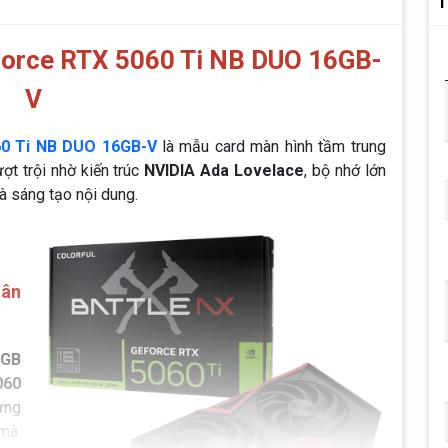
T
eforce RTX 5060 Ti NB DUO 16GB-
V
60 Ti NB DUO 16GB-V
là mẫu card màn hình tầm trung
ợt trội nhờ kiến trúc
NVIDIA Ada Lovelace
, bộ nhớ lớn
à sáng tạo nội dung.
hân
6GB
060
ựng
mà.