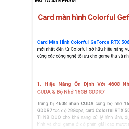
MÔ TẢ SẢN PHẨM
Card màn hình Colorful G
Card Màn HÌnh Colorful GeForce RTX 50
mới nhất đến từ Colorful, sở hữu hiệu năng vư
cùng các công nghệ tối ưu cho game thủ và nh
1. Hiệu Năng Ổn Định Với 4608 N
CUDA & Bộ Nhớ 16GB GDDR7
Trang bị
4608 nhân CUDA
cùng bộ nhớ
1
GDDR7
tốc độ 28Gbps, card
Colorful RTX 5
Ti NB DUO
cho khả năng xử lý hình ảnh, d
hình và chơi game ở độ phân giải cao mượt 