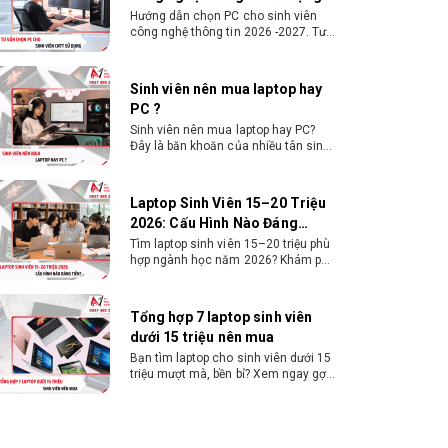
Sinh viên nên mua laptop hay PC?
Trọng Lượng
0.76Kg (Net Weight)
Đây là băn khoăn của nhiều tân sinh
viên khi chọn máy học tập. Xem
ngay phân tích để chọn thiết bị
DirectX /
DirectX 12 Ultimate / OpenGL
chuẩn ngành, hợp túi tiền!
OpenGL
4.6
Laptop Sinh Viên 15–20 Triệu
2026: Cấu Hình Nào Đáng
Số Màn Hình
4
Tiền?
Tìm laptop sinh viên 15–20 triệu phù
hợp ngành học năm 2026? Khám phá
Hỗ Trợ
cách chọn cấu hình, RAM, SSD, màn
hình và khả năng nâng cấp hợp lý.
Độ Phân Giải
7680 x 4320
Tổng hợp 7 laptop sinh viên
Tối Đa
dưới 15 triệu nên mua
Bạn tìm laptop cho sinh viên dưới 15
triệu mượt mà, bền bỉ? Xem ngay gợi
ý các thương hiệu laptop bền, cấu
hình mạnh cho sinh viên sử dụng 4
năm đại học.
Dịch vụ build PC đồ họa tại
Đồng Nai theo yêu cầu, giá tốt,
uy tín
Dịch vụ build PC đồ họa tại Đồng Nai
theo yêu cầu uy tín, tối ưu cấu hình
xử lý 3D và dựng video mượt mà.
Đăng ký nhận tư vấn và báo giá chi
tiết ngay.
10+ Mẫu laptop học sinh, sinh