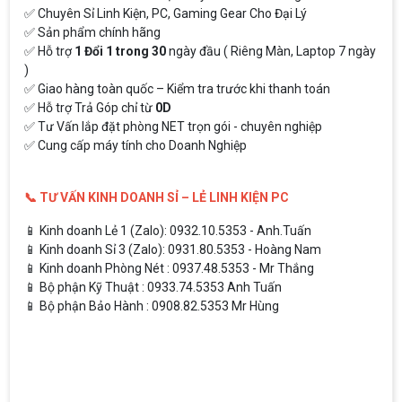
✅ Chuyên Sỉ Linh Kiện, PC, Gaming Gear Cho Đại Lý
✅ Sản phẩm chính hãng
✅ Hỗ trợ
1 Đổi 1 trong 30
ngày đầu ( Riêng Màn, Laptop 7 ngày
)
✅ Giao hàng toàn quốc – Kiểm tra trước khi thanh toán
✅ Hỗ trợ Trả Góp chỉ từ
0D
✅ Tư Vấn lắp đặt phòng NET trọn gói - chuyên nghiệp
✅ Cung cấp máy tính cho Doanh Nghiệp
📞 TƯ VẤN KINH DOANH SỈ – LẺ LINH KIỆN PC
📱 Kinh doanh Lẻ 1 (Zalo): 0932.10.5353 - Anh.Tuấn
📱 Kinh doanh Sỉ 3 (Zalo): 0931.80.5353 - Hoàng Nam
📱 Kinh doanh Phòng Nét : 0937.48.5353 - Mr Thắng
📱 Bộ phận Kỹ Thuật : 0933.74.5353 Anh Tuấn
📱 Bộ phận Bảo Hành : 0908.82.5353 Mr Hùng