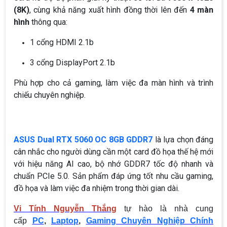
(8K)
, cùng khả năng xuất hình đồng thời lên đến
4 màn
hình
thông qua:
1 cổng HDMI 2.1b
3 cổng DisplayPort 2.1b
Phù hợp cho cả gaming, làm việc đa màn hình và trình
chiếu chuyên nghiệp.
ASUS Dual RTX 5060 OC 8GB GDDR7
là lựa chọn đáng
cân nhắc cho người dùng cần một card đồ họa thế hệ mới
với hiệu năng AI cao, bộ nhớ GDDR7 tốc độ nhanh và
chuẩn PCIe 5.0. Sản phẩm đáp ứng tốt nhu cầu gaming,
đồ họa và làm việc đa nhiệm trong thời gian dài.
Vi Tính Nguyễn Thắng
tự hào là nhà cung
cấp
PC
,
Laptop
,
Gaming Chuyên Nghiệp Chính