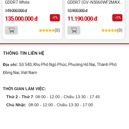
GDDR7 White
GDDR7 (GV-N5060WF2MAX-
phá ngay địa chỉ tư vấn và lắp đặt dàn PC chơi
OC 8GD)
game mượt mà!
149.000.000 đ
10.900.000 đ
Cách tính công suất nguồn PC chi tiết dễ
135.000.000 đ
11.190.000 đ
-9%
--3%
hiểu
Cách tính công suất nguồn PC giúp bạn chọn PSU
(0)
(0)
phù hợp, đảm bảo hệ thống vận hành ổn định và
tối ưu chi phí. Xem ngay hướng dẫn tại đây
Cách kiểm tra tương thích linh kiện PC
dễ hiểu
THÔNG TIN LIÊN HỆ
Hướng dẫn kiểm tra tương thích linh kiện PC trước
khi build: socket CPU mainboard, chuẩn RAM,
Địa chỉ:
Số 540, Khu Phố Ngũ Phúc, Phường Hố Nai, Thành Phố
nguồn cho VGA và kích thước case. Có checklist
Đồng Nai, Việt Nam
copy nhanh.
Nâng cấp PC nên ưu tiên nâng gì trước ?
THỜI GIAN LÀM VIỆC:
Nâng cấp pc nên nâng gì trước để tối ưu chi phí và
tăng hiệu năng tối đa? Xem ngay thứ tự ưu tiên
Thứ 2 - Thứ 7
: 08:00 - 12:00 - Chiều 13:30 - 17:45
nâng cấp linh kiện PC chi tiết trong bài viết này!
Chủ Nhật:
08:00 - 12:00 - Chiều 13:30 - 17:00
PC gaming nóng quạt kêu to: Nguyên
nhân và Cách khắc phục
Tình trạng PC gaming nóng quạt kêu to khiến