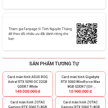
Tham gia Fanpage Vi Tính Nguyễn Thắng
để theo dõi nhiều ưu đãi dành riêng cho
bạn
SẢN PHẨM TƯƠNG TỰ
Card màn hình ASUS ROG
Card màn hình Gigabyte
Astral RTX 5090 OC 32GB
RTX 5060 Windforce Max
GDDR7 White
8GB GDDR7 (GV-
149.000.000 đ
10.900.000 đ
N5060WF2MAX-OC 8GD)
Card màn hình ZOTAC
Card màn hình ZOTAC
Gaming RTX 5060 Ti 8GB
Gaming RTX 5060 Ti 8GB