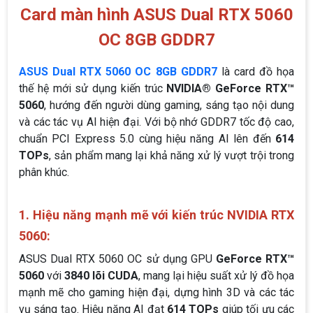
Card màn hình ASUS Dual RTX 5060
OC 8GB GDDR7
ASUS Dual RTX 5060 OC 8GB GDDR7
là card đồ họa
thế hệ mới sử dụng kiến trúc
NVIDIA® GeForce RTX™
5060
, hướng đến người dùng gaming, sáng tạo nội dung
và các tác vụ AI hiện đại. Với bộ nhớ GDDR7 tốc độ cao,
chuẩn PCI Express 5.0 cùng hiệu năng AI lên đến
614
TOPs
, sản phẩm mang lại khả năng xử lý vượt trội trong
phân khúc.
1. Hiệu năng mạnh mẽ với kiến trúc NVIDIA RTX
5060:
ASUS Dual RTX 5060 OC sử dụng GPU
GeForce RTX™
5060
với
3840 lõi CUDA
, mang lại hiệu suất xử lý đồ họa
mạnh mẽ cho gaming hiện đại, dựng hình 3D và các tác
vụ sáng tạo. Hiệu năng AI đạt
614 TOPs
giúp tối ưu các