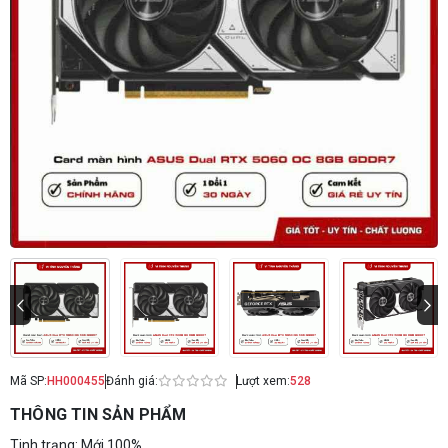
Mã SP:
HH000455
Đánh giá:
Lượt xem:
528
THÔNG TIN SẢN PHẨM
Tinh trạng: Mới 100%