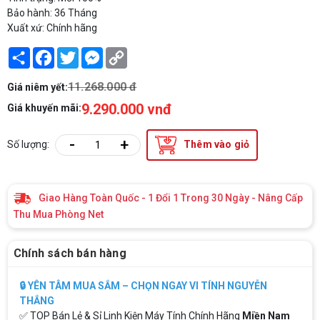
Bảo hành: 36 Tháng
Xuất xứ: Chính hãng
Share
Facebook
Twitter
Messenger
Copy
Link
11.268.000 đ
Giá niêm yết:
9.290.000 vnđ
Giá khuyến mãi:
-
+
Số lượng:
Thêm vào giỏ
Giao Hàng Toàn Quốc - 1 Đổi 1 Trong 30 Ngày - Nâng Cấp
Thu Mua Phòng Net
Chính sách bán hàng
🔒 YÊN TÂM MUA SẮM – CHỌN NGAY VI TÍNH NGUYỄN
THẮNG
✅ TOP Bán Lẻ & Sỉ Linh Kiện Máy Tính Chính Hãng
Miền Nam