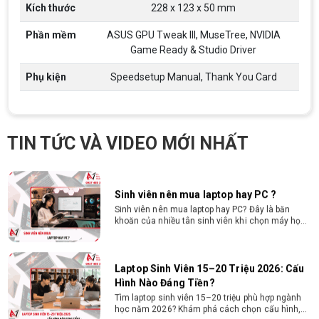
Nguyễn Thắng.
Kích thước
228 x 123 x 50 mm
Cấu hình máy tính học AutoCAD Revit
Phần mềm
ASUS GPU Tweak III, MuseTree, NVIDIA
SketchUp mạnh, mượt, giá ổn
Game Ready & Studio Driver
Tìm hiểu ngay cấu hình máy tính học AutoCAD
Revit SketchUp mạnh, mượt, tối ưu chi phí giúp
dân thiết kế, kiến trúc vận hành mượt mà, không
Phụ kiện
Speedsetup Manual, Thank You Card
giật lag.
Tư vấn mua PC cho sinh viên công nghệ
thông tin sử dụng
Hướng dẫn chọn PC cho sinh viên công nghệ
TIN TỨC VÀ VIDEO MỚI NHẤT
thông tin 2026 -2027. Tư vấn cấu hình học lập
trình, chạy Docker, máy ảo, Android Studio tối ưu
chi phí.
Sinh viên nên mua laptop hay PC ?
Sinh viên nên mua laptop hay PC? Đây là băn
khoăn của nhiều tân sinh viên khi chọn máy học
tập. Xem ngay phân tích để chọn thiết bị chuẩn
ngành, hợp túi tiền!
Laptop Sinh Viên 15–20 Triệu 2026: Cấu
Hình Nào Đáng Tiền?
Tìm laptop sinh viên 15–20 triệu phù hợp ngành
học năm 2026? Khám phá cách chọn cấu hình,