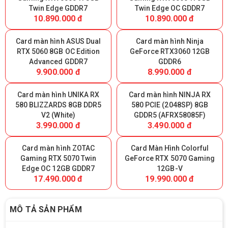
Twin Edge GDDR7
Twin Edge OC GDDR7
10.890.000 đ
10.890.000 đ
Card màn hình ASUS Dual
Card màn hình Ninja
RTX 5060 8GB OC Edition
GeForce RTX3060 12GB
Advanced GDDR7
GDDR6
9.900.000 đ
8.990.000 đ
Card màn hình UNIKA RX
Card màn hình NINJA RX
580 BLIZZARDS 8GB DDR5
580 PCIE (2048SP) 8GB
V2 (White)
GDDR5 (AFRX58085F)
3.990.000 đ
3.490.000 đ
Card màn hình ZOTAC
Card Màn Hình Colorful
Gaming RTX 5070 Twin
GeForce RTX 5070 Gaming
Edge OC 12GB GDDR7
12GB-V
17.490.000 đ
19.990.000 đ
MÔ TẢ SẢN PHẨM