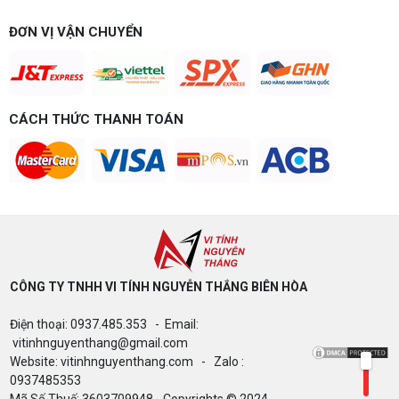
game gì? Gợi ý cấu hình dễ nâng cấp
Build PC gaming 15 triệu chơi được game gì? Vi
ĐƠN VỊ VẬN CHUYỂN
tính Nguyễn Thắng gợi ý cấu hình esports mượt,
dễ nâng cấp CPU/VGA sau này, tư vấn miễn phí
theo đúng ngân sách.
Build PC Gaming theo ngân sách từ 10
đến 40 triệu
CÁCH THỨC THANH TOÁN
Build PC gaming theo ngân sách từ 10-40 triệu:
cách phân bổ CPU, GPU, RAM hợp lý, chọn
Intel/AMD và tránh sai tương thích. Tư vấn miễn
phí tại Vi tính Nguyễn Thắng.
LÊN ĐỜI PC MÙA HÈ CÙNG COMBO
GIGABYTE & INTEL CORE ULTRA 200S
PLUS – NHẬN VOUCHER ĐẾN 800K
CÔNG TY TNHH VI TÍNH NGUYỄN THẮNG BIÊN HÒA​
Thông báo v/v sử dụng phần mềm bản
Điện thoại: 0937.485.353 - Email:
quyền ( Vi tính Nguyễn Thắng)
vitinhnguyenthang@gmail.com
Website: vitinhnguyenthang.com - Zalo :
0937485353