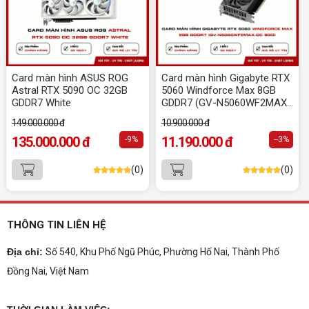
Dịch vụ build PC đồ họa tại Đồng Nai theo yêu
cầu uy tín, tối ưu cấu hình xử lý 3D và dựng video
mượt mà. Đăng ký nhận tư vấn và báo giá chi tiết
ngay.
10+ Mẫu laptop học sinh, sinh viên nên
mua 2026
Card màn hình ASUS ROG
Card màn hình Gigabyte RTX
Gợi ý 10+ mẫu laptop cho học sinh sinh viên
Astral RTX 5090 OC 32GB
5060 Windforce Max 8GB
2026 theo ngân sách và ngành học: tiêu chí
GDDR7 White
GDDR7 (GV-N5060WF2MAX-
chọn, cấu hình nên có và cách kiểm tra máy
OC 8GD)
trước khi mua.
149.000.000 đ
10.900.000 đ
Dịch vụ build PC gaming tại Đồng Nai uy
135.000.000 đ
11.190.000 đ
-9%
--3%
tín, chuyên nghiệp
Dịch vụ build PC gaming tại Đồng Nai uy tín, cấu
(0)
(0)
hình mạnh, tối ưu chi phí, test máy tại chỗ. Khám
phá ngay địa chỉ tư vấn và lắp đặt dàn PC chơi
game mượt mà!
Cách tính công suất nguồn PC chi tiết dễ
hiểu
THÔNG TIN LIÊN HỆ
Cách tính công suất nguồn PC giúp bạn chọn PSU
phù hợp, đảm bảo hệ thống vận hành ổn định và
Địa chỉ:
Số 540, Khu Phố Ngũ Phúc, Phường Hố Nai, Thành Phố
tối ưu chi phí. Xem ngay hướng dẫn tại đây
Đồng Nai, Việt Nam
Cách kiểm tra tương thích linh kiện PC
dễ hiểu