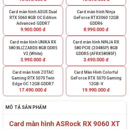
Card màn hình ASUS Dual
Card màn hình Ninja
RTX 5060 8GB OC Edition
GeForce RTX3060 12GB
Advanced GDDR7
GDDR6
9.900.000 đ
8.990.000 đ
Card màn hình UNIKA RX
Card màn hình NINJA RX
580 BLIZZARDS 8GB DDR5
580 PCIE (2048SP) 8GB
V2 (White)
GDDR5 (AFRX58085F)
3.990.000 đ
3.490.000 đ
Card màn hình ZOTAC
Card Màn Hình Colorful
Gaming RTX 5070 Twin
GeForce RTX 5070 Gaming
Edge OC 12GB GDDR7
12GB-V
17.490.000 đ
19.990.000 đ
MÔ TẢ SẢN PHẨM
Card màn hình ASRock RX 9060 XT