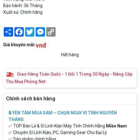
Bảo hành: 36 Tháng
Xuất xứ: Chính hãng
Share
Facebook
Twitter
Messenger
Copy
Link
vnđ
Giá khuyến mãi:
Hết hàng
Giao Hàng Toàn Quốc - 1 Đổi 1 Trong 30 Ngày - Nâng Cấp
Thu Mua Phòng Net
Chính sách bán hàng
🔒 YÊN TÂM MUA SẮM – CHỌN NGAY VI TÍNH NGUYỄN
THẮNG
✅ TOP Bán Lẻ & Sỉ Linh Kiện Máy Tính Chính Hãng
Miền Nam
✅ Chuyên Sỉ Linh Kiện, PC, Gaming Gear Cho Đại Lý
✅ Sản phẩm chính hãng