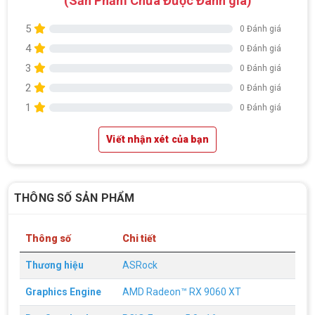
(Sản Phẩm Chưa Được Đánh giá)
5
0 Đánh giá
4
0 Đánh giá
3
0 Đánh giá
2
0 Đánh giá
1
0 Đánh giá
Viết nhận xét của bạn
THÔNG SỐ SẢN PHẨM
Thông số
Chi tiết
Thương hiệu
ASRock
Top 18 tựa game PC huyền thoại gắn liền
với tuổi thơ của game thủ Việt vào những
Graphics Engine
AMD Radeon™ RX 9060 XT
năm 2000
Top 18 tựa game PC huyền thoại gắn liền với tuổi
thơ của game thủ Việt vào những năm 2000