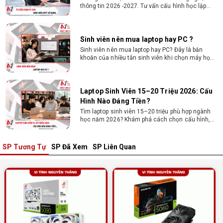
thông tin 2026 -2027. Tư vấn cấu hình học lập
trình, chạy Docker, máy ảo, Android Studio tối ưu
chi phí.
Sinh viên nên mua laptop hay PC ?
Sinh viên nên mua laptop hay PC? Đây là băn
khoăn của nhiều tân sinh viên khi chọn máy học
tập. Xem ngay phân tích để chọn thiết bị chuẩn
ngành, hợp túi tiền!
Laptop Sinh Viên 15–20 Triệu 2026: Cấu
Hình Nào Đáng Tiền?
Tìm laptop sinh viên 15–20 triệu phù hợp ngành
học năm 2026? Khám phá cách chọn cấu hình,
RAM, SSD, màn hình và khả năng nâng cấp hợp lý.
SP Tương Tự
SP Đã Xem
SP Liên Quan
Tổng hợp 7 laptop sinh viên dưới 15 triệu
nên mua
Bạn tìm laptop cho sinh viên dưới 15 triệu mượt
mà, bền bỉ? Xem ngay gợi ý các thương hiệu
laptop bền, cấu hình mạnh cho sinh viên sử dụng
4 năm đại học.
Dịch vụ build PC đồ họa tại Đồng Nai theo
yêu cầu, giá tốt, uy tín