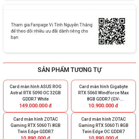
Tham gia Fanpage Vi Tính Nguyễn Thắng
để theo dõi nhiều ưu đãi dành riêng cho
bạn
SẢN PHẨM TƯƠNG TỰ
Card màn hình ASUS ROG
Card màn hình Gigabyte
Astral RTX 5090 OC 32GB
RTX 5060 Windforce Max
GDDR7 White
8GB GDDR7 (GV-
149.000.000 đ
10.900.000 đ
N5060WF2MAX-OC 8GD)
Card màn hình ZOTAC
Card màn hình ZOTAC
Gaming RTX 5060 Ti 8GB
Gaming RTX 5060 Ti 8GB
Twin Edge GDDR7
Twin Edge OC GDDR7
10.890.000 đ
10.890.000 đ