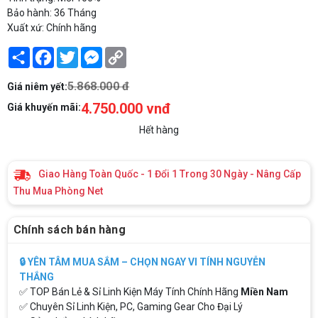
Bảo hành: 36 Tháng
Xuất xứ: Chính hãng
Share
Facebook
Twitter
Messenger
Copy
Link
5.868.000 đ
Giá niêm yết:
4.750.000 vnđ
Giá khuyến mãi:
Hết hàng
Giao Hàng Toàn Quốc - 1 Đổi 1 Trong 30 Ngày - Nâng Cấp
Thu Mua Phòng Net
Chính sách bán hàng
🔒 YÊN TÂM MUA SẮM – CHỌN NGAY VI TÍNH NGUYỄN
THẮNG
✅ TOP Bán Lẻ & Sỉ Linh Kiện Máy Tính Chính Hãng
Miền Nam
✅ Chuyên Sỉ Linh Kiện, PC, Gaming Gear Cho Đại Lý