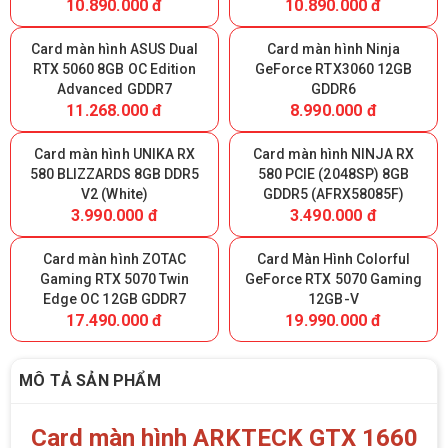
10.890.000 đ
10.890.000 đ
Card màn hình ASUS Dual
Card màn hình Ninja
RTX 5060 8GB OC Edition
GeForce RTX3060 12GB
Advanced GDDR7
GDDR6
11.268.000 đ
8.990.000 đ
Card màn hình UNIKA RX
Card màn hình NINJA RX
580 BLIZZARDS 8GB DDR5
580 PCIE (2048SP) 8GB
V2 (White)
GDDR5 (AFRX58085F)
3.990.000 đ
3.490.000 đ
Card màn hình ZOTAC
Card Màn Hình Colorful
Gaming RTX 5070 Twin
GeForce RTX 5070 Gaming
Edge OC 12GB GDDR7
12GB-V
17.490.000 đ
19.990.000 đ
MÔ TẢ SẢN PHẨM
Card màn hình ARKTECK GTX 1660