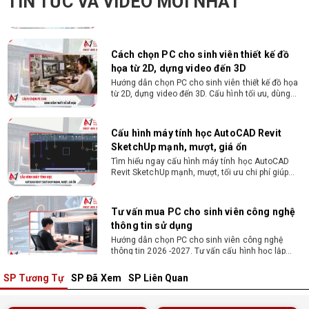
TIN TỨC VÀ VIDEO MỚI NHẤT
xem ngay cách chọn laptop cho sinh viên học
ngành trí tuệ nhân tạo chuẩn cấu hình tại Vi tính
Nguyễn Thắng!
Cách chọn PC cho sinh viên thiết kế đồ
họa từ 2D, dựng video đến 3D
Hướng dẫn chọn PC cho sinh viên thiết kế đồ họa
từ 2D, dựng video đến 3D. Cấu hình tối ưu, dùng
bền 4 năm đại học. Tư vấn lắp đặt tại Vi Tính
Nguyễn Thắng.
Cấu hình máy tính học AutoCAD Revit
SketchUp mạnh, mượt, giá ổn
Tìm hiểu ngay cấu hình máy tính học AutoCAD
Revit SketchUp mạnh, mượt, tối ưu chi phí giúp
dân thiết kế, kiến trúc vận hành mượt mà, không
giật lag.
Tư vấn mua PC cho sinh viên công nghệ
thông tin sử dụng
Hướng dẫn chọn PC cho sinh viên công nghệ
thông tin 2026 -2027. Tư vấn cấu hình học lập
trình, chạy Docker, máy ảo, Android Studio tối ưu
chi phí.
SP Tương Tự
SP Đã Xem
SP Liên Quan
Sinh viên nên mua laptop hay PC ?
Sinh viên nên mua laptop hay PC? Đây là băn