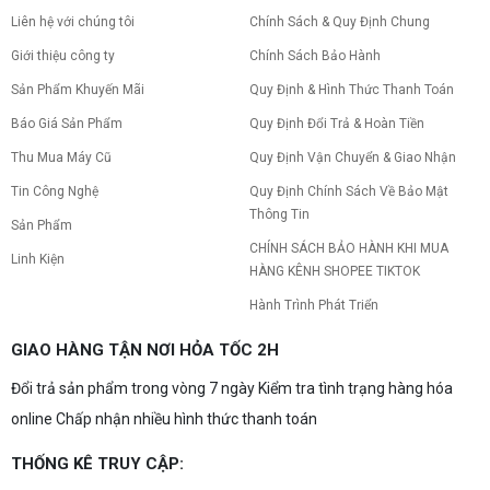
Nâng cấp pc nên nâng gì trước để tối ưu chi phí và
tăng hiệu năng tối đa? Xem ngay thứ tự ưu tiên
Liên hệ với chúng tôi
Chính Sách & Quy Định Chung
nâng cấp linh kiện PC chi tiết trong bài viết này!
Giới thiệu công ty
Chính Sách Bảo Hành
Sản Phẩm Khuyến Mãi
Quy Định & Hình Thức Thanh Toán
PC gaming nóng quạt kêu to: Nguyên
nhân và Cách khắc phục
Báo Giá Sản Phẩm
Quy Định Đổi Trả & Hoàn Tiền
Tình trạng PC gaming nóng quạt kêu to khiến
máy giật lag, giảm tuổi thọ? Tìm hiểu ngay
Thu Mua Máy Cũ
Quy Định Vận Chuyển & Giao Nhận
nguyên nhân và cách khắc phục hiệu quả để máy
Tin Công Nghệ
Quy Định Chính Sách Về Bảo Mật
hoạt động êm ái.
Thông Tin
CPU AMD Ryzen 7 7700X3D full box mới
Sản Phẩm
ra mắt: Nhanh, Mạnh, Giá tốt
CHÍNH SÁCH BẢO HÀNH KHI MUA
Linh Kiện
CPU AMD Ryzen 7 7700X3D chính thức ra mắt
HÀNG KÊNH SHOPEE TIKTOK
với công nghệ 3D V-Cache đỉnh cao, mang lại
hiệu năng chơi game vượt trội. Khám phá chi tiết
Hành Trình Phát Triển
ngay!
10 Nguyên nhân khiến PC gaming bị tụt
GIAO HÀNG TẬN NƠI HỎA TỐC 2H
FPS thường gặp
Đổi trả sản phẩm trong vòng 7 ngày Kiểm tra tình trạng hàng hóa
PC gaming bị tụt FPS sau một thời gian? Tìm hiểu
10 nguyên nhân khiến máy tụt FPS khi chơi game
online Chấp nhận nhiều hình thức thanh toán
và cách kiểm tra, khắc phục từng bước tại Vi Tính
Nguyễn Thắng.
THỐNG KÊ TRUY CẬP:
NVIDIA Hoãn Ra Mắt Dòng RTX 50