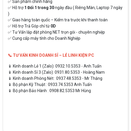
✅ Sản phẩm chính hãng
✅ Hỗ trợ
1 Đổi 1 trong 30
ngày đầu ( Riêng Màn, Laptop 7 ngày
)
✅ Giao hàng toàn quốc – Kiểm tra trước khi thanh toán
✅ Hỗ trợ Trả Góp chỉ từ
0D
✅ Tư Vấn lắp đặt phòng NET trọn gói - chuyên nghiệp
✅ Cung cấp máy tính cho Doanh Nghiệp
📞 TƯ VẤN KINH DOANH SỈ – LẺ LINH KIỆN PC
📱 Kinh doanh Lẻ 1 (Zalo): 0932.10.5353 - Anh.Tuấn
📱 Kinh doanh Sỉ 3 (Zalo): 0931.80.5353 - Hoàng Nam
📱 Kinh doanh Phòng Nét : 0937.48.5353 - Mr Thắng
📱 Bộ phận Kỹ Thuật : 0933.74.5353 Anh Tuấn
📱 Bộ phận Bảo Hành : 0908.82.5353 Mr Hùng