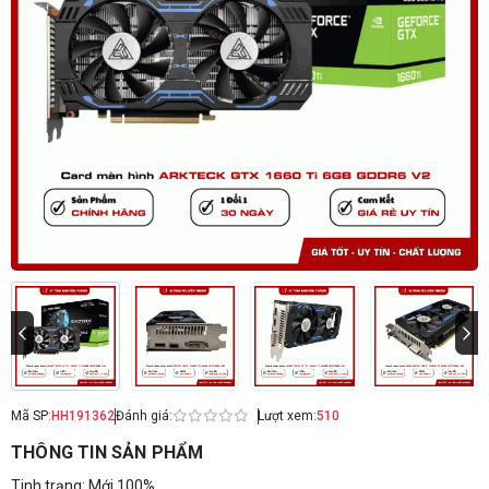
Mã SP:
HH191362
Đánh giá:
Lượt xem:
510
THÔNG TIN SẢN PHẨM
Tinh trạng: Mới 100%