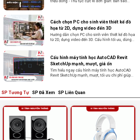
triệu đồng - Thủ tục cực kì đơn giản: bản sao
CMND và Hộ khẩu - Xét duyệt nhanh chóng trong
vòng 10 phút
Cách chọn PC cho sinh viên thiết kế đồ
họa từ 2D, dựng video đến 3D
Hướng dẫn chọn PC cho sinh viên thiết kế đồ họa
từ 2D, dựng video đến 3D. Cấu hình tối ưu, dùng
bền 4 năm đại học. Tư vấn lắp đặt tại Vi Tính
Nguyễn Thắng.
Cấu hình máy tính học AutoCAD Revit
SketchUp mạnh, mượt, giá ổn
Tìm hiểu ngay cấu hình máy tính học AutoCAD
Revit SketchUp mạnh, mượt, tối ưu chi phí giúp
dân thiết kế, kiến trúc vận hành mượt mà, không
giật lag.
SP Tương Tự
SP Đã Xem
SP Liên Quan
Tư vấn mua PC cho sinh viên công nghệ
thông tin sử dụng
Hướng dẫn chọn PC cho sinh viên công nghệ
thông tin 2026 -2027. Tư vấn cấu hình học lập
trình, chạy Docker, máy ảo, Android Studio tối ưu
chi phí.
Sinh viên nên mua laptop hay PC ?
Sinh viên nên mua laptop hay PC? Đây là băn