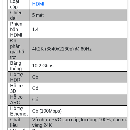
Loại
HDMI
cáp
Chiều
5 mét
dài
Phiên
bản
1.4
HDMI
Độ
phân
4K2K (3840x2160p) @ 60Hz
giải hỗ
trợ
Băng
10.2 Gbps
thông
Hỗ trợ
Có
HDR
Hỗ trợ
Có
3D
Hỗ trợ
Có
ARC
Hỗ trợ
Có (100Mbps)
Ethernet
Chất
Vỏ nhựa PVC cao cấp, lõi đồng 100%, đầu mạ
liệu
vàng 24K