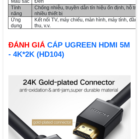
Màu sắc
Đen
Tính
Chống nhiễu, truyền dẫn tín hiệu ổn định, hỗ tr
năng
nhiều thiết bị
Ứng
Kết nối TV, máy chiếu, màn hình, máy tính, đầu
dụng
thu, v.v.
ĐÁNH GIÁ
CÁP UGREEN HDMI 5M
- 4K*2K (HD104)