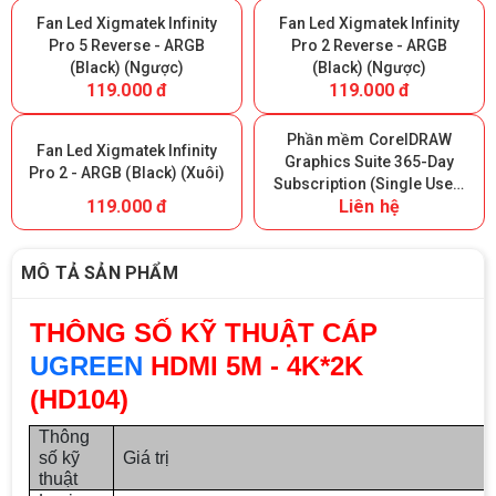
Fan Led Xigmatek Infinity
Fan Led Xigmatek Infinity
Pro 5 Reverse - ARGB
Pro 2 Reverse - ARGB
(Black) (Ngược)
(Black) (Ngược)
119.000 đ
119.000 đ
Phần mềm CorelDRAW
Fan Led Xigmatek Infinity
Graphics Suite 365-Day
Pro 2 - ARGB (Black) (Xuôi)
Subscription (Single User)
119.000 đ
Liên hệ
- 365 ngày
MÔ TẢ SẢN PHẨM
THÔNG SỐ KỸ THUẬT CÁP
UGREEN
HDMI 5M - 4K*2K
(HD104)
Thông
số kỹ
Giá trị
thuật