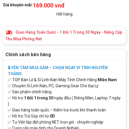
169.000 vnđ
Giá khuyến mãi:
Hết hàng
Giao Hàng Toàn Quốc - 1 Đổi 1 Trong 30 Ngày - Nâng Cấp
Thu Mua Phòng Net
Chính sách bán hàng
🔒 YÊN TÂM MUA SẮM – CHỌN NGAY VI TÍNH NGUYỄN
THẮNG
✅ TOP Bán Lẻ & Sỉ Linh Kiện Máy Tính Chính Hãng
Miền Nam
✅ Chuyên Sỉ Linh Kiện, PC, Gaming Gear Cho Đại Lý
✅ Sản phẩm chính hãng
✅ Hỗ trợ
1 Đổi 1 trong 30
ngày đầu ( Riêng Màn, Laptop 7 ngày
)
✅ Giao hàng toàn quốc – Kiểm tra trước khi thanh toán
✅ Hỗ trợ Trả Góp chỉ từ
0D
✅ Tư Vấn lắp đặt phòng NET trọn gói - chuyên nghiệp
✅ Cung cấp máy tính cho Doanh Nghiệp