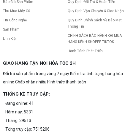
Báo Giá Sản Phẩm
Quy Định Đổi Trả & Hoàn Tiền
Nâng cấp pc nên nâng gì trước để tối ưu chi phí và
tăng hiệu năng tối đa? Xem ngay thứ tự ưu tiên
Thu Mua Máy Cũ
Quy Định Vận Chuyển & Giao Nhận
nâng cấp linh kiện PC chi tiết trong bài viết này!
Tin Công Nghệ
Quy Định Chính Sách Về Bảo Mật
Thông Tin
PC gaming nóng quạt kêu to: Nguyên
Sản Phẩm
nhân và Cách khắc phục
CHÍNH SÁCH BẢO HÀNH KHI MUA
Linh Kiện
Tình trạng PC gaming nóng quạt kêu to khiến
HÀNG KÊNH SHOPEE TIKTOK
máy giật lag, giảm tuổi thọ? Tìm hiểu ngay
nguyên nhân và cách khắc phục hiệu quả để máy
Hành Trình Phát Triển
hoạt động êm ái.
CPU AMD Ryzen 7 7700X3D full box mới
GIAO HÀNG TẬN NƠI HỎA TỐC 2H
ra mắt: Nhanh, Mạnh, Giá tốt
Đổi trả sản phẩm trong vòng 7 ngày Kiểm tra tình trạng hàng hóa
CPU AMD Ryzen 7 7700X3D chính thức ra mắt
với công nghệ 3D V-Cache đỉnh cao, mang lại
online Chấp nhận nhiều hình thức thanh toán
hiệu năng chơi game vượt trội. Khám phá chi tiết
ngay!
THỐNG KÊ TRUY CẬP:
10 Nguyên nhân khiến PC gaming bị tụt
FPS thường gặp
Đang online: 41
PC gaming bị tụt FPS sau một thời gian? Tìm hiểu
Hôm nay: 5331
10 nguyên nhân khiến máy tụt FPS khi chơi game
và cách kiểm tra, khắc phục từng bước tại Vi Tính
Tháng: 29513
Nguyễn Thắng.
Tổng truy cập: 7515206
NVIDIA Hoãn Ra Mắt Dòng RTX 50