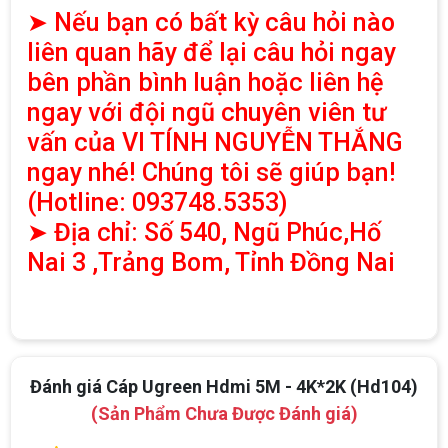
➤ Nếu bạn có bất kỳ câu hỏi nào
liên quan hãy để lại câu hỏi ngay
bên phần bình luận hoặc liên hệ
ngay với đội ngũ chuyên viên tư
vấn của VI TÍNH NGUYỄN THẮNG
ngay nhé! Chúng tôi sẽ giúp bạn!
(Hotline: 093748.5353)
➤ Địa chỉ: Số 540, Ngũ Phúc,Hố
Nai 3 ,Trảng Bom, Tỉnh Đồng Nai
Top 18 tựa game PC huyền thoại gắn liền
với tuổi thơ của game thủ Việt vào những
năm 2000
Top 18 tựa game PC huyền thoại gắn liền với tuổi
thơ của game thủ Việt vào những năm 2000
Đánh giá Cáp Ugreen Hdmi 5M - 4K*2K (Hd104)
Hãng ASRock Công Bố 2 dòng Card Đồ
(Sản Phẩm Chưa Được Đánh giá)
Họa AMD Radeon™ RX 6600 XT
ASRock Công Bố Series Cạc Đồ Họa AMD