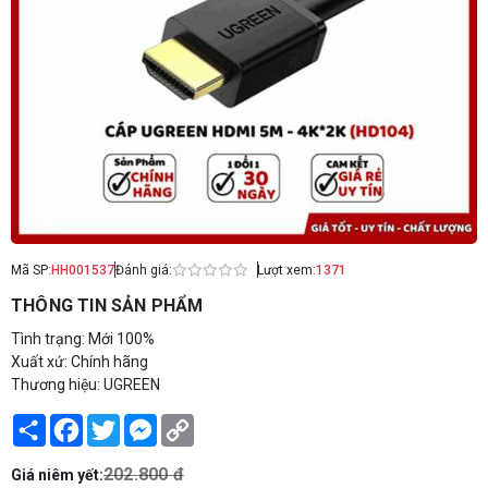
Mã SP:
HH001537
Đánh giá:
Lượt xem:
1371
THÔNG TIN SẢN PHẨM
Tình trạng: Mới 100%
Xuất xứ: Chính hãng
Thương hiệu: UGREEN
Share
Facebook
Twitter
Messenger
Copy
Link
202.800 đ
Giá niêm yết: