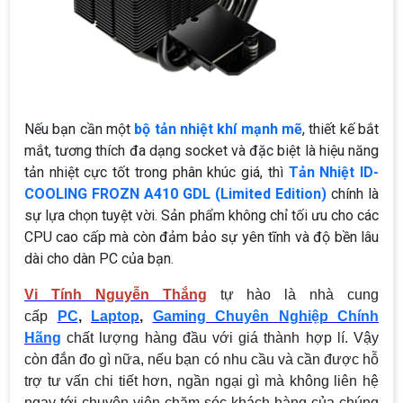
Nếu bạn cần một
bộ tản nhiệt khí mạnh mẽ
, thiết kế bắt
mắt, tương thích đa dạng socket và đặc biệt là hiệu năng
tản nhiệt cực tốt trong phân khúc giá, thì
Tản Nhiệt
ID-
COOLING FROZN A410 GDL (Limited Edition)
chính là
sự lựa chọn tuyệt vời. Sản phẩm không chỉ tối ưu cho các
CPU cao cấp mà còn đảm bảo sự yên tĩnh và độ bền lâu
dài cho dàn PC của bạn.
Vi Tính Nguyễn Thắng
tự hào là nhà cung
cấp
PC
,
Laptop
,
Gaming Chuyên Nghiệp Chính
Hãng
chất lượng hàng đầu với giá thành hợp lí. Vậy
còn đắn đo gì nữa, nếu bạn có nhu cầu và cần được hỗ
trợ tư vấn chi tiết hơn, ngần ngại gì mà không liên hệ
ngay tới chuyên viên chăm sóc khách hàng của chúng