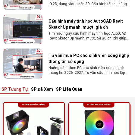
từ 2D, dựng video đến 3D. Cấu hình tối ưu, dùng
bền 4 năm đại học. Tư vấn lắp đặt tại Vi Tính
Nguyễn Thắng.
Cấu hình máy tính học AutoCAD Revit
SketchUp mạnh, mượt, giá ổn
Tìm hiểu ngay cấu hình máy tính học AutoCAD
Revit SketchUp mạnh, mượt, tối ưu chi phí giúp
dân thiết kế, kiến trúc vận hành mượt mà, không
giật lag.
Tư vấn mua PC cho sinh viên công nghệ
thông tin sử dụng
Hướng dẫn chọn PC cho sinh viên công nghệ
thông tin 2026 -2027. Tư vấn cấu hình học lập
trình, chạy Docker, máy ảo, Android Studio tối ưu
chi phí.
SP Tương Tự
SP Đã Xem
SP Liên Quan
Sinh viên nên mua laptop hay PC ?
Sinh viên nên mua laptop hay PC? Đây là băn
khoăn của nhiều tân sinh viên khi chọn máy học
tập. Xem ngay phân tích để chọn thiết bị chuẩn
ngành, hợp túi tiền!
Laptop Sinh Viên 15–20 Triệu 2026: Cấu
Hình Nào Đáng Tiền?