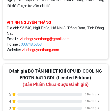
tôi để được tư vấn chi tiết.
VI TÍNH NGUYỄN THẮNG
Địa chỉ: Số 540, Ngũ Phúc, Hố Nai 3, Trảng Bom, Tỉnh Đồng
Nai.
Email :
vitinhnguyenthang@gmail.com
Hotline :
093748.5353
Website:
vitinhnguyenthang.com
Đánh giá BỘ TẢN NHIỆT KHÍ CPU ID-COOLING
FROZN A410 GDL (Limited Edition)
(Sản Phẩm Chưa Được Đánh giá)
5
0 Đánh giá
4
0 Đánh giá
3
0 Đánh giá