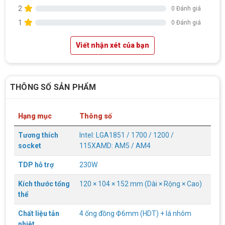
2
0 Đánh giá
1
0 Đánh giá
Viết nhận xét của bạn
THÔNG SỐ SẢN PHẨM
Hạng mục
Thông số
Tương thích
Intel: LGA1851 / 1700 / 1200 /
socket
115XAMD: AM5 / AM4
TDP hỗ trợ
230W
Kích thước tổng
120 × 104 × 152 mm (Dài × Rộng × Cao)
thể
Chất liệu tản
4 ống đồng Ф6mm (HDT) + lá nhôm
nhiệt