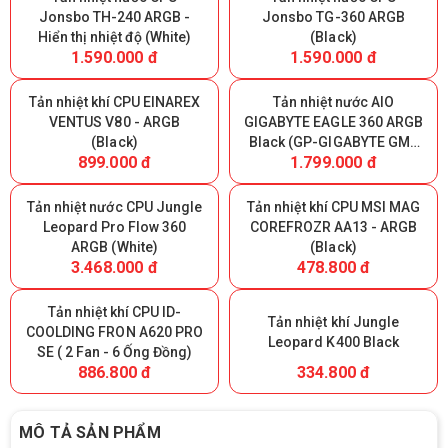
Jonsbo TH-240 ARGB -
Jonsbo TG-360 ARGB
Hiển thị nhiệt độ (White)
(Black)
1.590.000 đ
1.590.000 đ
Tản nhiệt khí CPU EINAREX
Tản nhiệt nước AIO
VENTUS V80 - ARGB
GIGABYTE EAGLE 360 ARGB
(Black)
Black (GP-GIGABYTE GME
899.000 đ
1.799.000 đ
360)
Tản nhiệt nước CPU Jungle
Tản nhiệt khí CPU MSI MAG
Leopard Pro Flow 360
COREFROZR AA13 - ARGB
ARGB (White)
(Black)
3.468.000 đ
478.800 đ
Tản nhiệt khí CPU ID-
Tản nhiệt khí Jungle
COOLDING FRON A620 PRO
Leopard K400 Black
SE ( 2 Fan - 6 Ống Đồng)
886.800 đ
334.800 đ
MÔ TẢ SẢN PHẨM