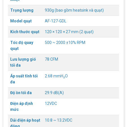
Trọng lượng
930g (bao gồm heatsink và quạt)
Model quạt
AF-127-GDL
Kích thước quạt
120 × 120 × 27 mm (2 quạt)
Tốc độ quay
500 ~ 2000 ±10% RPM
Top 18 tựa game PC huyền thoại gắn liền
quạt
với tuổi thơ của game thủ Việt vào những
năm 2000
Lưu lượng gió
78 CFM
Top 18 tựa game PC huyền thoại gắn liền với tuổi
thơ của game thủ Việt vào những năm 2000
tối đa
Áp suất tĩnh tối
2.68 mmH₂O
Hãng ASRock Công Bố 2 dòng Card Đồ
đa
Họa AMD Radeon™ RX 6600 XT
ASRock Công Bố Series Cạc Đồ Họa AMD
Độ ồn tối đa
29.9 dB(A)
Radeon™ RX 6600 XT Cung Cấp Hiệu Suất Chơi
Game 1080p Tối Ưu
Điện áp định
12VDC
mức
Nên Hay Không Dùng Tivi Thay Cho Màn
Hình Máy Tính?
Dải điện áp hoạt
10.8 ~ 13.2VDC
Nhiều người dùng băn khoăn trong việc có nên sử
động