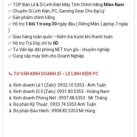
✅ TOP Bán Lẻ & Sỉ Linh Kiện Máy Tính Chính Hãng
Miền Nam
✅ Chuyên Sỉ Linh Kiện, PC, Gaming Gear Cho Đại Lý
✅ Sản phẩm chính hãng
✅ Hỗ trợ
1 Đổi 1 trong 30
ngày đầu ( Riêng Màn, Laptop 7 ngày
)
✅ Giao hàng toàn quốc – Kiểm tra trước khi thanh toán
✅ Hỗ trợ Trả Góp chỉ từ
0D
✅ Tư Vấn lắp đặt phòng NET trọn gói - chuyên nghiệp
✅ Cung cấp máy tính cho Doanh Nghiệp
📞 TƯ VẤN KINH DOANH SỈ – LẺ LINH KIỆN PC
📱 Kinh doanh Lẻ 1 (Zalo): 0932.10.5353 - Anh.Tuấn
📱 Kinh doanh Sỉ 3 (Zalo): 0931.80.5353 - Hoàng Nam
📱 Kinh doanh Phòng Nét : 0937.48.5353 - Mr Thắng
📱 Bộ phận Kỹ Thuật : 0933.74.5353 Anh Tuấn
📱 Bộ phận Bảo Hành : 0908.82.5353 Mr Hùng