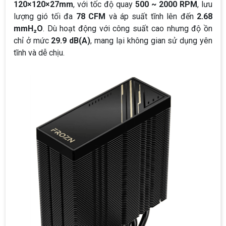
120×120×27mm
, với tốc độ quay
500 ~ 2000 RPM
, lưu
lượng gió tối đa
78 CFM
và áp suất tĩnh lên đến
2.68
mmH₂O
. Dù hoạt động với công suất cao nhưng độ ồn
chỉ ở mức
29.9 dB(A)
, mang lại không gian sử dụng yên
tĩnh và dễ chịu.