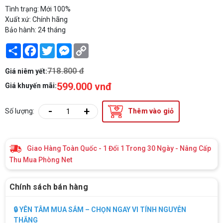
Tình trạng: Mới 100%
Xuất xứ: Chính hãng
Bảo hành: 24 tháng
Share
Facebook
Twitter
Messenger
Copy
Link
718.800 đ
Giá niêm yết:
599.000 vnđ
Giá khuyến mãi:
-
+
Số lượng:
Thêm vào giỏ
Giao Hàng Toàn Quốc - 1 Đổi 1 Trong 30 Ngày - Nâng Cấp
Thu Mua Phòng Net
Chính sách bán hàng
🔒 YÊN TÂM MUA SẮM – CHỌN NGAY VI TÍNH NGUYỄN
THẮNG