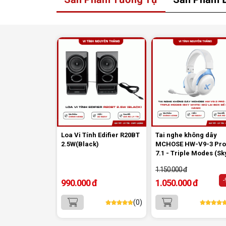
Poron và lớp silicon đáy, giúp âm thanh
trở nên trầm, chắc và dễ chịu hơn.
Loa Vi Tính Edifier R20BT
Tai nghe không dây
2.5W(Black)
MCHOSE HW-V9-3 Pro
7.1 - Triple Modes (Sk
White) (Giữ lại Box để
1.150.000 đ
hành)
990.000 đ
1.050.000 đ
(0)