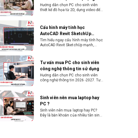
video đến 3D
Hướng dẫn chọn PC cho sinh viên
thiết kế đồ họa từ 2D, dựng video đến
3D. Cấu hình tối ưu, dùng bền 4 năm
đại học. Tư vấn lắp đặt tại Vi Tính
Nguyễn Thắng.
Cấu hình máy tính học
AutoCAD Revit SketchUp
mạnh, mượt, giá ổn
Tìm hiểu ngay cấu hình máy tính học
AutoCAD Revit SketchUp mạnh,
mượt, tối ưu chi phí giúp dân thiết kế,
kiến trúc vận hành mượt mà, không
giật lag.
Tư vấn mua PC cho sinh viên
công nghệ thông tin sử dụng
Hướng dẫn chọn PC cho sinh viên
công nghệ thông tin 2026 -2027. Tư
vấn cấu hình học lập trình, chạy
Docker, máy ảo, Android Studio tối
ưu chi phí.
Sinh viên nên mua laptop hay
PC ?
Sinh viên nên mua laptop hay PC?
Đây là băn khoăn của nhiều tân sinh
viên khi chọn máy học tập. Xem
ngay phân tích để chọn thiết bị
chuẩn ngành, hợp túi tiền!
Laptop Sinh Viên 15–20 Triệu