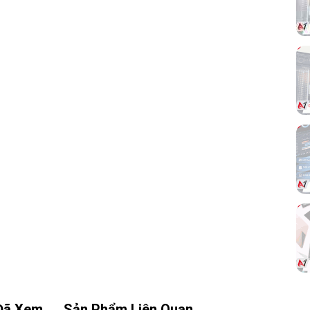
nhưng không gây rối mắt. Đây là lựa chọn
phù hợp cho người dùng yêu thích sự khác
biệt, muốn không gian làm việc hoặc chơi
game mang dấu ấn cá nhân rõ rệt.
 Hệ
ăng
ung
lớp
PET,
Đã Xem
Sản Phẩm Liên Quan