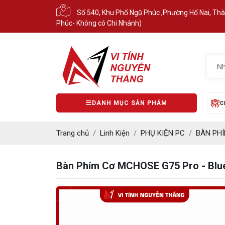
Số 540, Khu Phố Ngũ Phúc ,Phường Hố Nai, Th
Phúc- Không có Chi Nhánh)
DANH MỤC SẢN PHẨM
C
Trang chủ
Linh Kiện
PHỤ KIỆN PC
BÀN PH
Bàn Phím Cơ MCHOSE G75 Pro - Blu