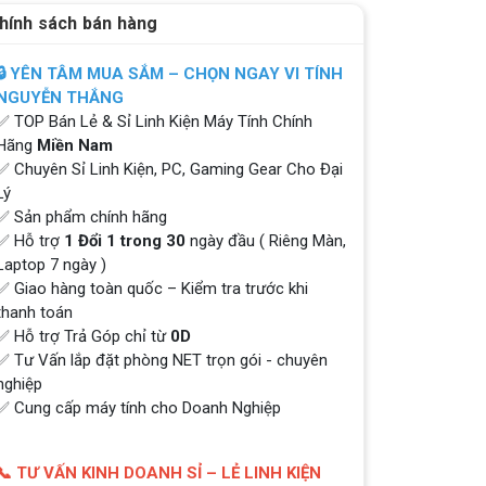
hính sách bán hàng
🔒 YÊN TÂM MUA SẮM – CHỌN NGAY VI TÍNH
NGUYỄN THẮNG
✅ TOP Bán Lẻ & Sỉ Linh Kiện Máy Tính Chính
Hãng
Miền Nam
✅ Chuyên Sỉ Linh Kiện, PC, Gaming Gear Cho Đại
Lý
✅ Sản phẩm chính hãng
✅ Hỗ trợ
1 Đổi 1 trong 30
ngày đầu ( Riêng Màn,
Laptop 7 ngày )
✅ Giao hàng toàn quốc – Kiểm tra trước khi
thanh toán
✅ Hỗ trợ Trả Góp chỉ từ
0D
✅ Tư Vấn lắp đặt phòng NET trọn gói - chuyên
nghiệp
✅ Cung cấp máy tính cho Doanh Nghiệp
📞 TƯ VẤN KINH DOANH SỈ – LẺ LINH KIỆN