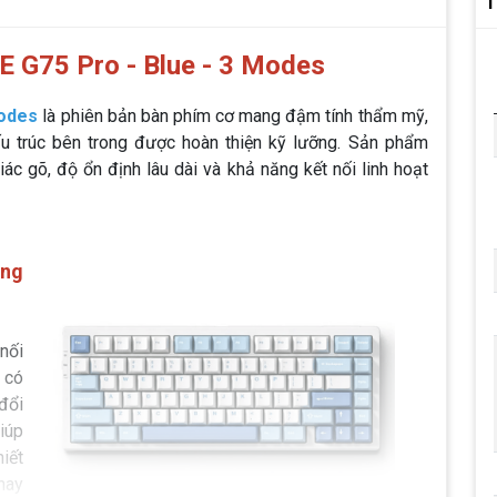
T
 G75 Pro - Blue - 3 Modes
Modes
là phiên bản bàn phím cơ mang đậm tính thẩm mỹ,
cấu trúc bên trong được hoàn thiện kỹ lưỡng. Sản phẩm
c gõ, độ ổn định lâu dài và khả năng kết nối linh hoạt
ong
nối
 có
đổi
iúp
hiết
hay