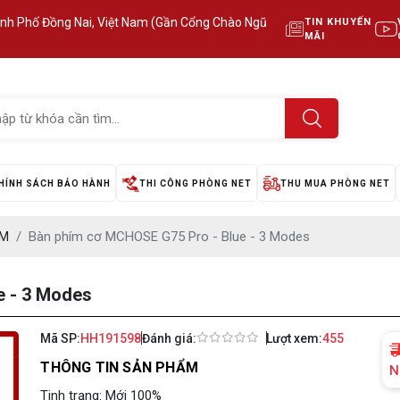
ành Phố Đồng Nai, Việt Nam (Gần Cổng Chào Ngũ
TIN KHUYẾN
MÃI
HÍNH SÁCH BẢO HÀNH
THI CÔNG PHÒNG NET
THU MUA PHÒNG NET
ÍM
Bàn phím cơ MCHOSE G75 Pro - Blue - 3 Modes
e - 3 Modes
Mã SP:
HH191598
Đánh giá:
Lượt xem:
455
THÔNG TIN SẢN PHẨM
N
Tinh trạng: Mới 100%