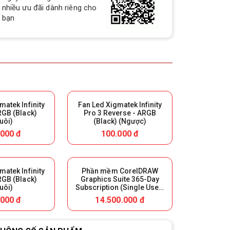
nhiều ưu đãi dành riêng cho
bạn
matek Infinity
Fan Led Xigmatek Infinity
RGB (Black)
Pro 3 Reverse - ARGB
uôi)
(Black) (Ngược)
.000 đ
100.000 đ
QUÀ TẶNG TƯNG BỪNG -
CHÀO MỪNG NĂM MỚI
matek Infinity
Phần mềm CorelDRAW
Build PC - Powered By MSI
RGB (Black)
Graphics Suite 365-Day
uôi)
Subscription (Single User)
- 365 ngày
.000 đ
14.500.000 đ
RTX 3060 vs RTX 2060 // Test
in 9 Games | 1080p, 1440p
RTX 3060 vs RTX 2060 // Test in 9