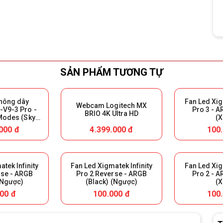
SẢN PHẨM TƯƠNG TỰ
không dây
Fan Led Xig
Webcam Logitech MX
V9-3 Pro -
Pro 3 - A
BRIO 4K Ultra HD
 Modes (Sky
(X
ại Box để bảo
000 đ
4.399.000 đ
100
h)
tek Infinity
Fan Led Xigmatek Infinity
Fan Led Xig
rse - ARGB
Pro 2 Reverse - ARGB
Pro 2 - A
(Ngược)
(Black) (Ngược)
(X
00 đ
100.000 đ
100