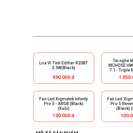
Tai nghe 
Loa Vi Tính Edifier R20BT
MCHOSE HW-
2.5W(Black)
7.1 - Triple
White) (Giữ l
990.000 đ
1.050.
hàn
Fan Led Xigmatek Infinity
Fan Led Xigma
Pro 5 - ARGB (Black)
Pro 5 Reve
(Xuôi)
(Black) 
100.000 đ
100.0