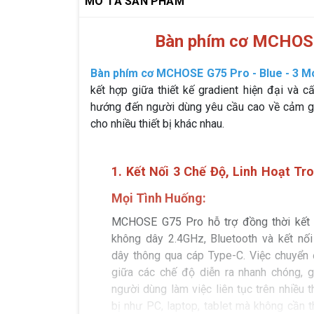
MÔ TẢ SẢN PHẨM
Bàn phím cơ MCHOSE
Bàn phím cơ MCHOSE G75 Pro - Blue - 3 
kết hợp giữa thiết kế gradient hiện đại và 
hướng đến người dùng yêu cầu cao về cảm giá
cho nhiều thiết bị khác nhau.
1. Kết Nối 3 Chế Độ, Linh Hoạt Tr
Mọi Tình Huống:
MCHOSE G75 Pro hỗ trợ đồng thời kết 
không dây 2.4GHz, Bluetooth và kết nối
dây thông qua cáp Type-C. Việc chuyển 
giữa các chế độ diễn ra nhanh chóng, g
người dùng làm việc liên tục trên nhiều t
bị như PC, laptop, tablet mà không cần t