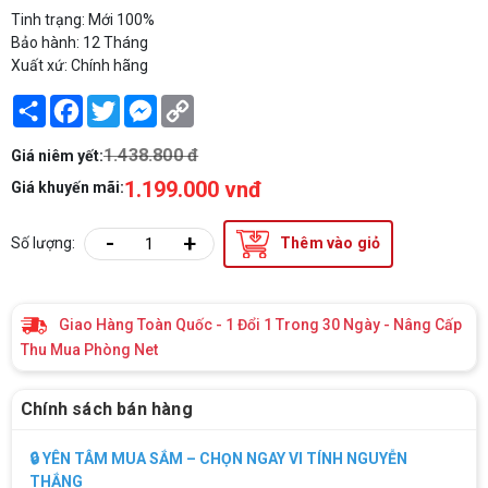
Tinh trạng: Mới 100%
Bảo hành: 12 Tháng
Xuất xứ: Chính hãng
Share
Facebook
Twitter
Messenger
Copy
Link
1.438.800 đ
Giá niêm yết:
1.199.000 vnđ
Giá khuyến mãi:
-
+
Số lượng:
Thêm vào giỏ
Giao Hàng Toàn Quốc - 1 Đổi 1 Trong 30 Ngày - Nâng Cấp
Thu Mua Phòng Net
Chính sách bán hàng
🔒 YÊN TÂM MUA SẮM – CHỌN NGAY VI TÍNH NGUYỄN
THẮNG