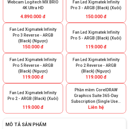
Webcam Logitech MX BRIO
Fan Led Xigmatek Infinity
4K Ultra HD
Pro 3 - ARGB (Black) (Xuôi)
4.890.000 đ
150.000 đ
Fan Led Xigmatek Infinity
Fan Led Xigmatek Infinity
Pro 3 Reverse - ARGB
Pro 5 - ARGB (Black) (Xuôi)
(Black) (Ngược)
150.000 đ
119.000 đ
Fan Led Xigmatek Infinity
Fan Led Xigmatek Infinity
Pro 5 Reverse - ARGB
Pro 2 Reverse - ARGB
(Black) (Ngược)
(Black) (Ngược)
119.000 đ
119.000 đ
Phần mềm CorelDRAW
Fan Led Xigmatek Infinity
Graphics Suite 365-Day
Pro 2 - ARGB (Black) (Xuôi)
Subscription (Single User)
119.000 đ
Liên hệ
- 365 ngày
MÔ TẢ SẢN PHẨM