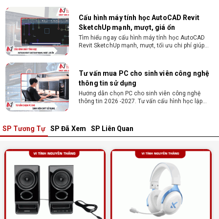
Nguyễn Thắng.
Cấu hình máy tính học AutoCAD Revit
SketchUp mạnh, mượt, giá ổn
Tìm hiểu ngay cấu hình máy tính học AutoCAD
Revit SketchUp mạnh, mượt, tối ưu chi phí giúp
dân thiết kế, kiến trúc vận hành mượt mà, không
giật lag.
Tư vấn mua PC cho sinh viên công nghệ
thông tin sử dụng
Hướng dẫn chọn PC cho sinh viên công nghệ
thông tin 2026 -2027. Tư vấn cấu hình học lập
trình, chạy Docker, máy ảo, Android Studio tối ưu
chi phí.
SP Tương Tự
SP Đã Xem
SP Liên Quan
Sinh viên nên mua laptop hay PC ?
Sinh viên nên mua laptop hay PC? Đây là băn
khoăn của nhiều tân sinh viên khi chọn máy học
tập. Xem ngay phân tích để chọn thiết bị chuẩn
ngành, hợp túi tiền!
Laptop Sinh Viên 15–20 Triệu 2026: Cấu
Hình Nào Đáng Tiền?
Tìm laptop sinh viên 15–20 triệu phù hợp ngành
học năm 2026? Khám phá cách chọn cấu hình,