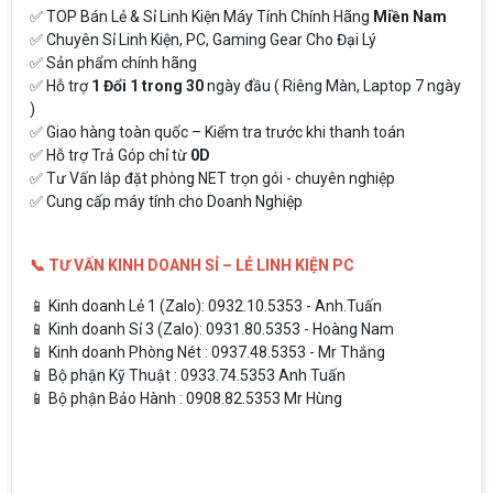
✅ TOP Bán Lẻ & Sỉ Linh Kiện Máy Tính Chính Hãng
Miền Nam
✅ Chuyên Sỉ Linh Kiện, PC, Gaming Gear Cho Đại Lý
✅ Sản phẩm chính hãng
✅ Hỗ trợ
1 Đổi 1 trong 30
ngày đầu ( Riêng Màn, Laptop 7 ngày
)
✅ Giao hàng toàn quốc – Kiểm tra trước khi thanh toán
✅ Hỗ trợ Trả Góp chỉ từ
0D
✅ Tư Vấn lắp đặt phòng NET trọn gói - chuyên nghiệp
✅ Cung cấp máy tính cho Doanh Nghiệp
📞 TƯ VẤN KINH DOANH SỈ – LẺ LINH KIỆN PC
📱 Kinh doanh Lẻ 1 (Zalo): 0932.10.5353 - Anh.Tuấn
📱 Kinh doanh Sỉ 3 (Zalo): 0931.80.5353 - Hoàng Nam
📱 Kinh doanh Phòng Nét : 0937.48.5353 - Mr Thắng
📱 Bộ phận Kỹ Thuật : 0933.74.5353 Anh Tuấn
📱 Bộ phận Bảo Hành : 0908.82.5353 Mr Hùng