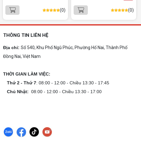
Gợi ý 10+ mẫu laptop cho học sinh sinh viên
(0)
(0)
2026 theo ngân sách và ngành học: tiêu chí
chọn, cấu hình nên có và cách kiểm tra máy
trước khi mua.
Dịch vụ build PC gaming tại Đồng Nai uy
tín, chuyên nghiệp
THÔNG TIN LIÊN HỆ
Dịch vụ build PC gaming tại Đồng Nai uy tín, cấu
hình mạnh, tối ưu chi phí, test máy tại chỗ. Khám
Địa chỉ:
Số 540, Khu Phố Ngũ Phúc, Phường Hố Nai, Thành Phố
phá ngay địa chỉ tư vấn và lắp đặt dàn PC chơi
Đồng Nai, Việt Nam
game mượt mà!
Cách tính công suất nguồn PC chi tiết dễ
hiểu
THỜI GIAN LÀM VIỆC:
Cách tính công suất nguồn PC giúp bạn chọn PSU
phù hợp, đảm bảo hệ thống vận hành ổn định và
Thứ 2 - Thứ 7
: 08:00 - 12:00 - Chiều 13:30 - 17:45
tối ưu chi phí. Xem ngay hướng dẫn tại đây
Chủ Nhật:
08:00 - 12:00 - Chiều 13:30 - 17:00
Cách kiểm tra tương thích linh kiện PC
dễ hiểu
Hướng dẫn kiểm tra tương thích linh kiện PC trước
khi build: socket CPU mainboard, chuẩn RAM,
nguồn cho VGA và kích thước case. Có checklist
copy nhanh.
Nâng cấp PC nên ưu tiên nâng gì trước ?