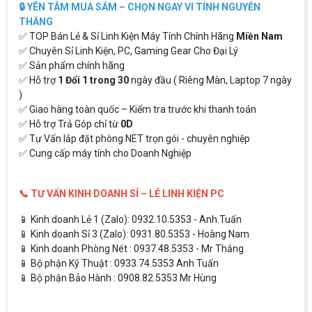
🔒 YÊN TÂM MUA SẮM – CHỌN NGAY VI TÍNH NGUYỄN
THẮNG
✅ TOP Bán Lẻ & Sỉ Linh Kiện Máy Tính Chính Hãng
Miền Nam
✅ Chuyên Sỉ Linh Kiện, PC, Gaming Gear Cho Đại Lý
✅ Sản phẩm chính hãng
✅ Hỗ trợ
1 Đổi 1 trong 30
ngày đầu ( Riêng Màn, Laptop 7 ngày
)
✅ Giao hàng toàn quốc – Kiểm tra trước khi thanh toán
✅ Hỗ trợ Trả Góp chỉ từ
0D
✅ Tư Vấn lắp đặt phòng NET trọn gói - chuyên nghiệp
✅ Cung cấp máy tính cho Doanh Nghiệp
📞 TƯ VẤN KINH DOANH SỈ – LẺ LINH KIỆN PC
📱 Kinh doanh Lẻ 1 (Zalo): 0932.10.5353 - Anh.Tuấn
📱 Kinh doanh Sỉ 3 (Zalo): 0931.80.5353 - Hoàng Nam
📱 Kinh doanh Phòng Nét : 0937.48.5353 - Mr Thắng
📱 Bộ phận Kỹ Thuật : 0933.74.5353 Anh Tuấn
📱 Bộ phận Bảo Hành : 0908.82.5353 Mr Hùng