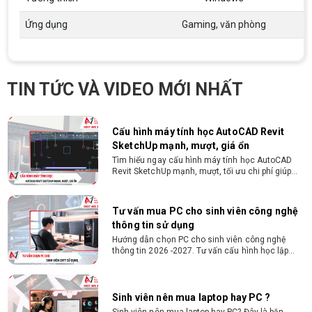
triệu đồng - Thủ tục cực kì đơn giản: bản sao
CMND và Hộ khẩu - Xét duyệt nhanh chóng trong
Ứng dụng
Gaming, văn phòng
vòng 10 phút
Cách chọn PC cho sinh viên thiết kế đồ
họa từ 2D, dựng video đến 3D
Hướng dẫn chọn PC cho sinh viên thiết kế đồ họa
TIN TỨC VÀ VIDEO MỚI NHẤT
từ 2D, dựng video đến 3D. Cấu hình tối ưu, dùng
bền 4 năm đại học. Tư vấn lắp đặt tại Vi Tính
Nguyễn Thắng.
Cấu hình máy tính học AutoCAD Revit
SketchUp mạnh, mượt, giá ổn
Tìm hiểu ngay cấu hình máy tính học AutoCAD
Revit SketchUp mạnh, mượt, tối ưu chi phí giúp
dân thiết kế, kiến trúc vận hành mượt mà, không
giật lag.
Tư vấn mua PC cho sinh viên công nghệ
thông tin sử dụng
Hướng dẫn chọn PC cho sinh viên công nghệ
thông tin 2026 -2027. Tư vấn cấu hình học lập
trình, chạy Docker, máy ảo, Android Studio tối ưu
chi phí.
Sinh viên nên mua laptop hay PC ?
Sinh viên nên mua laptop hay PC? Đây là băn