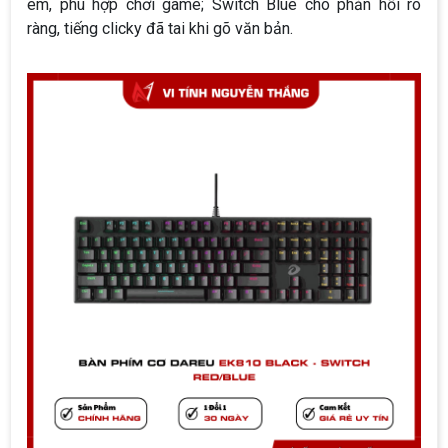
êm, phù hợp chơi game; Switch Blue cho phản hồi rõ
ràng, tiếng clicky đã tai khi gõ văn bản.