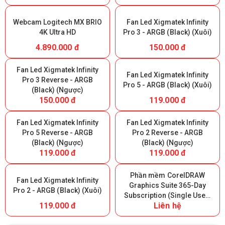
hành)
Webcam Logitech MX BRIO
Fan Led Xigmatek Infinity
4K Ultra HD
Pro 3 - ARGB (Black) (Xuôi)
4.890.000 đ
150.000 đ
Fan Led Xigmatek Infinity
Fan Led Xigmatek Infinity
Pro 3 Reverse - ARGB
Pro 5 - ARGB (Black) (Xuôi)
(Black) (Ngược)
150.000 đ
119.000 đ
Fan Led Xigmatek Infinity
Fan Led Xigmatek Infinity
Pro 5 Reverse - ARGB
Pro 2 Reverse - ARGB
(Black) (Ngược)
(Black) (Ngược)
119.000 đ
119.000 đ
Phần mềm CorelDRAW
Fan Led Xigmatek Infinity
Graphics Suite 365-Day
Pro 2 - ARGB (Black) (Xuôi)
Subscription (Single User)
119.000 đ
Liên hệ
- 365 ngày