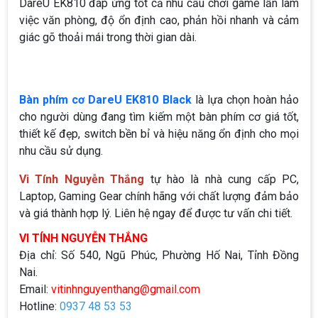
DareU EK810 đáp ứng tốt cả nhu cầu chơi game lẫn làm
việc văn phòng, độ ổn định cao, phản hồi nhanh và cảm
giác gõ thoải mái trong thời gian dài.
Bàn phím cơ DareU EK810 Black
là lựa chọn hoàn hảo
cho người dùng đang tìm kiếm một bàn phím cơ giá tốt,
thiết kế đẹp, switch bền bỉ và hiệu năng ổn định cho mọi
nhu cầu sử dụng.
Vi Tính Nguyễn Thắng
tự hào là nhà cung cấp PC,
Laptop, Gaming Gear chính hãng với chất lượng đảm bảo
và giá thành hợp lý. Liên hệ ngay để được tư vấn chi tiết.
VI TÍNH NGUYỄN THẮNG
Địa chỉ: Số 540, Ngũ Phúc, Phường Hố Nai, Tỉnh Đồng
Nai.
Email:
vitinhnguyenthang@gmail.com
Hotline:
0937 48 53 53