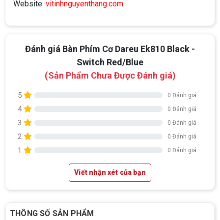
Website:
vitinhnguyenthang.com
Đánh giá Bàn Phím Cơ Dareu Ek810 Black -
Switch Red/Blue
(Sản Phẩm Chưa Được Đánh giá)
5
0 Đánh giá
4
0 Đánh giá
3
0 Đánh giá
2
0 Đánh giá
Top 18 tựa game PC huyền thoại gắn liền
1
với tuổi thơ của game thủ Việt vào những
0 Đánh giá
năm 2000
Top 18 tựa game PC huyền thoại gắn liền với tuổi
thơ của game thủ Việt vào những năm 2000
Viết nhận xét của bạn
Hãng ASRock Công Bố 2 dòng Card Đồ
Họa AMD Radeon™ RX 6600 XT
THÔNG SỐ SẢN PHẨM
ASRock Công Bố Series Cạc Đồ Họa AMD