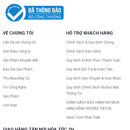
Nâng cấp pc nên nâng gì trước để tối ưu chi phí và
tăng hiệu năng tối đa? Xem ngay thứ tự ưu tiên
nâng cấp linh kiện PC chi tiết trong bài viết này!
PC gaming nóng quạt kêu to: Nguyên
VỀ CHÚNG TÔI
HỖ TRỢ KHÁCH HÀNG
nhân và Cách khắc phục
Tình trạng PC gaming nóng quạt kêu to khiến
Liên hệ với chúng tôi
Chính Sách & Quy Định Chung
máy giật lag, giảm tuổi thọ? Tìm hiểu ngay
nguyên nhân và cách khắc phục hiệu quả để máy
Giới thiệu công ty
Chính Sách Bảo Hành
hoạt động êm ái.
Sản Phẩm Khuyến Mãi
Quy Định & Hình Thức Thanh Toán
CPU AMD Ryzen 7 7700X3D full box mới
ra mắt: Nhanh, Mạnh, Giá tốt
Báo Giá Sản Phẩm
Quy Định Đổi Trả & Hoàn Tiền
CPU AMD Ryzen 7 7700X3D chính thức ra mắt
với công nghệ 3D V-Cache đỉnh cao, mang lại
Thu Mua Máy Cũ
Quy Định Vận Chuyển & Giao Nhận
hiệu năng chơi game vượt trội. Khám phá chi tiết
Tin Công Nghệ
Quy Định Chính Sách Về Bảo Mật
ngay!
Thông Tin
10 Nguyên nhân khiến PC gaming bị tụt
Sản Phẩm
FPS thường gặp
CHÍNH SÁCH BẢO HÀNH KHI MUA
Linh Kiện
PC gaming bị tụt FPS sau một thời gian? Tìm hiểu
HÀNG KÊNH SHOPEE TIKTOK
10 nguyên nhân khiến máy tụt FPS khi chơi game
và cách kiểm tra, khắc phục từng bước tại Vi Tính
Hành Trình Phát Triển
Nguyễn Thắng.
NVIDIA Hoãn Ra Mắt Dòng RTX 50
GIAO HÀNG TẬN NƠI HỎA TỐC 2H