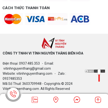
làm đồ họa thoải mái
CÁCH THỨC THANH TOÁN
Build PC gaming 20 triệu nên chọn cấu hình nào
để chơi mượt 1080p và 2K? Nguyễn Thắng tư vấn
chi tiết CPU, VGA, RAM, nguồn theo đúng nhu cầu
chơi game của bạn.
Build PC gaming 15 triệu chơi được
game gì? Gợi ý cấu hình dễ nâng cấp
Build PC gaming 15 triệu chơi được game gì? Vi
tính Nguyễn Thắng gợi ý cấu hình esports mượt,
dễ nâng cấp CPU/VGA sau này, tư vấn miễn phí
theo đúng ngân sách.
CÔNG TY TNHH VI TÍNH NGUYỄN THẮNG BIÊN HÒA​
Build PC Gaming theo ngân sách từ 10
đến 40 triệu
Điện thoại: 0937.485.353 - Email:
Build PC gaming theo ngân sách từ 10-40 triệu:
vitinhnguyenthang@gmail.com
cách phân bổ CPU, GPU, RAM hợp lý, chọn
Intel/AMD và tránh sai tương thích. Tư vấn miễn
Website: vitinhnguyenthang.com - Zalo :
phí tại Vi tính Nguyễn Thắng.
0937485353
Mã Số Thuế: 3603709948 - Copyrights © 2024
LÊN ĐỜI PC MÙA HÈ CÙNG COMBO
Vitinhnguyenthang.com. All Rights Reserved
GIGABYTE & INTEL CORE ULTRA 200S
PLUS – NHẬN VOUCHER ĐẾN 800K