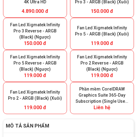
4K Ultra HD
Pro 3 - ARGB (Black) (Xuôi)
4.890.000 đ
150.000 đ
Fan Led Xigmatek Infinity
Fan Led Xigmatek Infinity
Pro 3 Reverse - ARGB
Pro 5 - ARGB (Black) (Xuôi)
(Black) (Ngược)
150.000 đ
119.000 đ
Fan Led Xigmatek Infinity
Fan Led Xigmatek Infinity
Pro 5 Reverse - ARGB
Pro 2 Reverse - ARGB
(Black) (Ngược)
(Black) (Ngược)
119.000 đ
119.000 đ
Phần mềm CorelDRAW
Fan Led Xigmatek Infinity
Graphics Suite 365-Day
Pro 2 - ARGB (Black) (Xuôi)
Subscription (Single User)
119.000 đ
Liên hệ
- 365 ngày
MÔ TẢ SẢN PHẨM