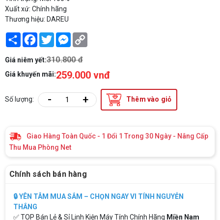
Xuất xứ: Chính hãng
Thương hiệu: DAREU
Share
Facebook
Twitter
Messenger
Copy
Link
310.800 đ
Giá niêm yết:
259.000 vnđ
Giá khuyến mãi:
-
+
Số lượng:
Thêm vào giỏ
Giao Hàng Toàn Quốc - 1 Đổi 1 Trong 30 Ngày - Nâng Cấp
Thu Mua Phòng Net
Chính sách bán hàng
🔒 YÊN TÂM MUA SẮM – CHỌN NGAY VI TÍNH NGUYỄN
THẮNG
✅ TOP Bán Lẻ & Sỉ Linh Kiện Máy Tính Chính Hãng
Miền Nam