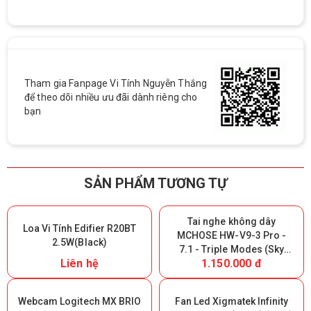
Tham gia Fanpage Vi Tính Nguyễn Thắng
để theo dõi nhiều ưu đãi dành riêng cho
bạn
SẢN PHẨM TƯƠNG TỰ
Tai nghe không dây
Loa Vi Tính Edifier R20BT
MCHOSE HW-V9-3 Pro -
2.5W(Black)
7.1 - Triple Modes (Sky
Liên hệ
1.150.000 đ
White) (Giữ lại Box để bảo
hành)
Webcam Logitech MX BRIO
Fan Led Xigmatek Infinity