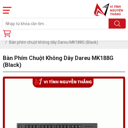
Trang chủ
Linh Kiện
PHỤ KIỆN PC
BÀN PHÍM
Bàn phím chuột không dây Dareu MK188G (Black)
Bàn Phím Chuột Không Dây Dareu MK188G
(Black)