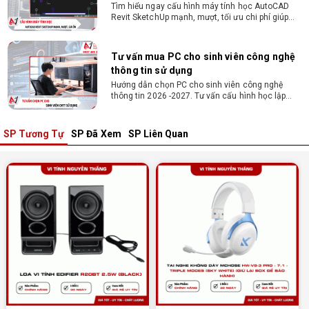
Tìm hiểu ngay cấu hình máy tính học AutoCAD
Revit SketchUp mạnh, mượt, tối ưu chi phí giúp
dân thiết kế, kiến trúc vận hành mượt mà, không
giật lag.
Tư vấn mua PC cho sinh viên công nghệ
thông tin sử dụng
Hướng dẫn chọn PC cho sinh viên công nghệ
thông tin 2026 -2027. Tư vấn cấu hình học lập
trình, chạy Docker, máy ảo, Android Studio tối ưu
chi phí.
SP Tương Tự
SP Đã Xem
SP Liên Quan
Sinh viên nên mua laptop hay PC ?
Sinh viên nên mua laptop hay PC? Đây là băn
khoăn của nhiều tân sinh viên khi chọn máy học
tập. Xem ngay phân tích để chọn thiết bị chuẩn
ngành, hợp túi tiền!
Laptop Sinh Viên 15–20 Triệu 2026: Cấu
Hình Nào Đáng Tiền?
Tìm laptop sinh viên 15–20 triệu phù hợp ngành
học năm 2026? Khám phá cách chọn cấu hình,
RAM, SSD, màn hình và khả năng nâng cấp hợp lý.
Tổng hợp 7 laptop sinh viên dưới 15 triệu
nên mua