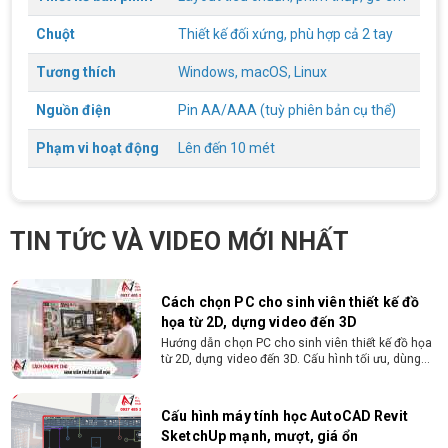
1. Điều kiện trả góp Công dân Việt Nam, độ tuổi
20-60 (nam), 20-55 (nữ). Có CCCD/Thẻ Căn cước
chính chủ còn hiệu lực. Không có lịch sử nợ xấu
Chuột
Thiết kế đối xứng, phù hợp cả 2 tay
tại các tổ chức tín dụng.
Tương thích
Windows, macOS, Linux
THÔNG TIN TUYỂN DỤNG VI TÍNH
NGUYỄN THẮNG 2026
Nguồn điện
Pin AA/AAA (tuỳ phiên bản cụ thể)
Yêu cầu công việc Tốt nghiệp Cao đẳng , Đại học
chuyên ngành CNTT , QTKD hoặc các ngành liên
quan. Ưu tiên biết tiếng Anh cơ bản Có khả năng
Phạm vi hoạt động
Lên đến 10 mét
làm việc độc lập 24/7 Trung thực, chịu khó, có
tinh thần học hỏi, sáng tạo, tinh thần trách nhiệm
cao, quyết đoán. Kinh nghiệm ít nhất 2 năm ở vị
ĐIỀU KIỆN TRẢ GÓP HDSAIGON
trí tương đương
Gói hỗ trợ vay ưu đãi: - Khoản vay lên đến 100
TIN TỨC VÀ VIDEO MỚI NHẤT
triệu đồng - Thủ tục cực kì đơn giản: bản sao
CMND và Hộ khẩu - Xét duyệt nhanh chóng trong
vòng 10 phút
Cách chọn PC cho sinh viên thiết kế đồ
họa từ 2D, dựng video đến 3D
Hướng dẫn chọn PC cho sinh viên thiết kế đồ họa
từ 2D, dựng video đến 3D. Cấu hình tối ưu, dùng
bền 4 năm đại học. Tư vấn lắp đặt tại Vi Tính
Nguyễn Thắng.
Cấu hình máy tính học AutoCAD Revit
SketchUp mạnh, mượt, giá ổn