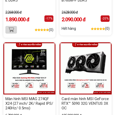
E DDR5
B760M-F DDR5
2.268.000 đ
2.628.000 đ
1.890.000 đ
2.090.000 đ
-17%
-20%
Hết hàng
(0)
(0)
Màn hình MSI MAG 274QF
Card màn hình MSI GeForce
X24 (27 inch/ 2K/ Rapid IPS/
RTX™ 5090 32G VENTUS 3X
240Hz/ 0.5ms)
OC