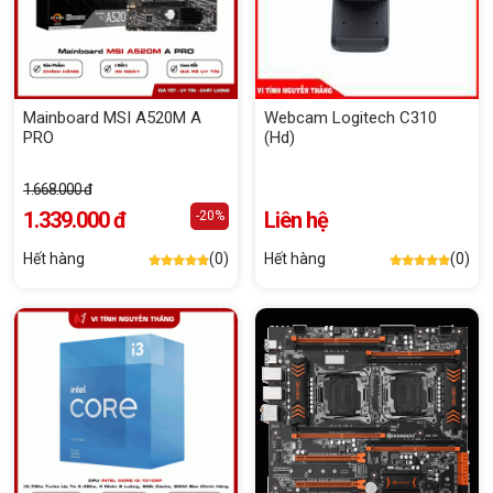
Mainboard MSI A520M A
Webcam Logitech C310
PRO
(Hd)
1.668.000 đ
1.339.000 đ
Liên hệ
-20%
Hết hàng
(0)
Hết hàng
(0)