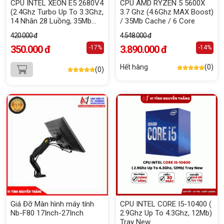
CPU INTEL XEON E5 2680V4
CPU AMD RYZEN 5 5600X
(2.4Ghz Turbo Up To 3.3Ghz,
3.7 Ghz (4.6Ghz MAX Boost)
14 Nhân 28 Luồng, 35Mb
/ 35Mb Cache / 6 Core
Cache, LGa 2011-3)
420.000 đ
4.548.000 đ
350.000 đ
3.890.000 đ
-17%
-14%
Hết hàng
(0)
(0)
Giá Đỡ Màn hình máy tính
CPU INTEL CORE I5-10400 (
Nb-F80 17Inch-27Inch
2.9Ghz Up To 4.3Ghz, 12Mb)
Tray New