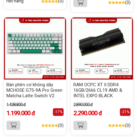
Hết hàng
(0)
(0)
Bàn phím cơ không dây
RAM OCPC XT II DDR4
MCHOSE G75-9A Pro Green
16GB/2666 CL19 AMD &
Matcha Latte Switch V2
INTEL EXPO BLACK
1.438.800 đ
2.890.000 đ
1.199.000 đ
2.290.000 đ
-17%
-21%
(0)
(0)