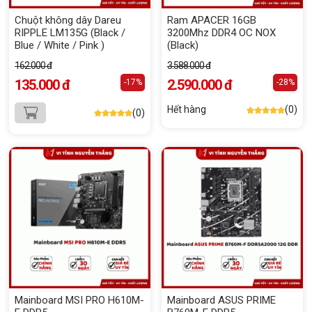
Chuột không dây Dareu
Ram APACER 16GB
RIPPLE LM135G (Black /
3200Mhz DDR4 OC NOX
Blue / White / Pink )
(Black)
162.000 đ
3.588.000 đ
135.000 đ
2.590.000 đ
-17%
-28%
Hết hàng
(0)
(0)
Mainboard MSI PRO H610M-
Mainboard ASUS PRIME