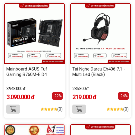
Mainboard ASUS Tuf
Tai Nghe Dareu Eh406 7.1 -
Gaming B760M-E D4
Multi Led (Black)
3.948.000 đ
286.800 đ
3.090.000 đ
219.000 đ
-22%
-24%
(0)
(0)