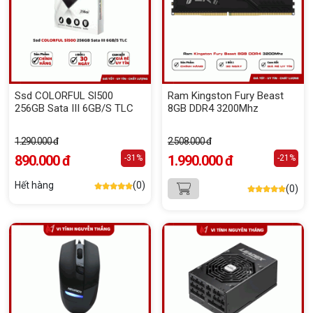
Ssd COLORFUL Sl500
Ram Kingston Fury Beast
256GB Sata III 6GB/S TLC
8GB DDR4 3200Mhz
1.290.000 đ
2.508.000 đ
890.000 đ
1.990.000 đ
-31%
-21%
Hết hàng
(0)
(0)