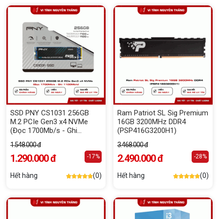
SSD PNY CS1031 256GB
Ram Patriot SL Sig Premium
M.2 PCIe Gen3 x4 NVMe
16GB 3200MHz DDR4
(Đọc 1700Mb/s - Ghi
(PSP416G3200H1)
1100Mb/s)
1.548.000 đ
3.468.000 đ
1.290.000 đ
2.490.000 đ
-17%
-28%
Hết hàng
(0)
Hết hàng
(0)