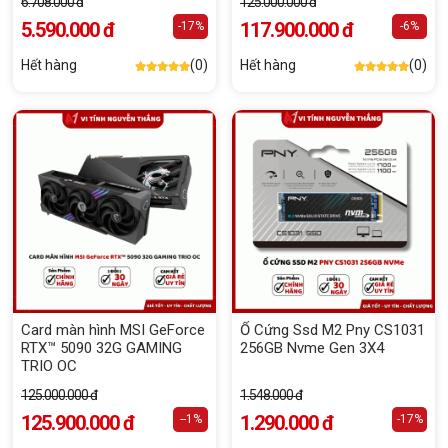
6.708.000 đ
125.000.000 đ
5.590.000 đ
117.900.000 đ
-17%
-6%
Hết hàng
(0)
Hết hàng
(0)
Card màn hình MSI GeForce
Ổ Cứng Ssd M2 Pny CS1031
RTX™ 5090 32G GAMING
256GB Nvme Gen 3X4
TRIO OC
125.000.000 đ
1.548.000 đ
125.900.000 đ
1.290.000 đ
--1%
-17%