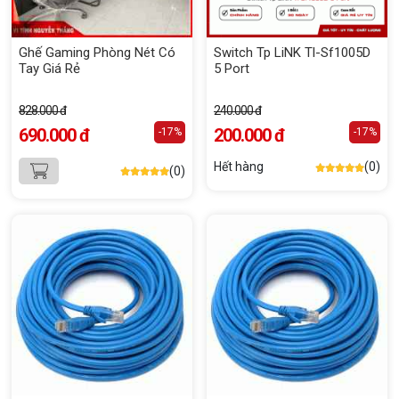
Ghế Gaming Phòng Nét Có
Switch Tp LiNK Tl-Sf1005D
Tay Giá Rẻ
5 Port
828.000 đ
240.000 đ
690.000 đ
200.000 đ
-17%
-17%
Hết hàng
(0)
(0)