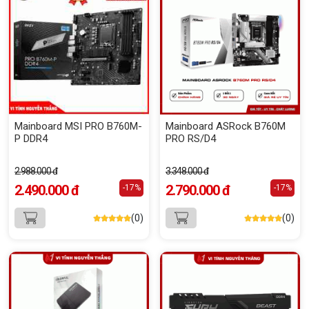
Mainboard MSI PRO B760M-
Mainboard ASRock B760M
P DDR4
PRO RS/D4
2.988.000 đ
3.348.000 đ
2.490.000 đ
2.790.000 đ
-17%
-17%
(0)
(0)