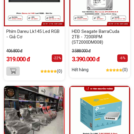
Phím Dareu Lk145 Led RGB
HDD Seagate BarraCuda
- Giả Cơ
2TB - 7200RPM
(ST2000DM008)
406.800 đ
3.588.000 đ
319.000 đ
3.390.000 đ
-22%
-6%
Hết hàng
(0)
(0)