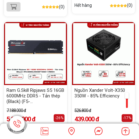
Hết hàng
(0)
(0)
Ram G.Skill Ripjaws S5 16GB
Nguồn Xander Volt-X350
6000MHz DDR5 - Tản thép
350W - 85% Efficiency
(Black) (F5-
6000J3636F16GX1-RS5K)
7.188.000 đ
526.800 đ
5.290.000 đ
439.000 đ
-26%
-17%
Hết hàng
(0)
Hết hàng
(0)