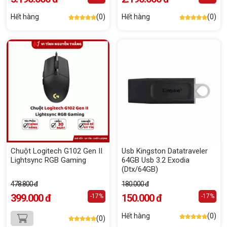
Hết hàng
(0)
Hết hàng
(0)
Chuột Logitech G102 Gen II
Usb Kingston Datatraveler
Lightsync RGB Gaming
64GB Usb 3.2 Exodia
(Dtx/64GB)
478.800 đ
180.000 đ
399.000 đ
150.000 đ
-17%
-17%
Hết hàng
(0)
(0)