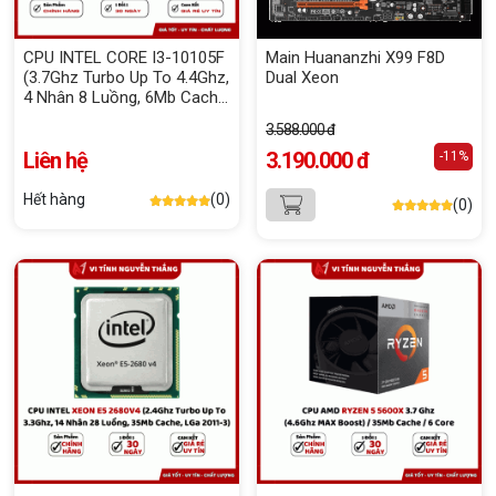
CPU INTEL CORE I3-10105F
Main Huananzhi X99 F8D
(3.7Ghz Turbo Up To 4.4Ghz,
Dual Xeon
4 Nhân 8 Luồng, 6Mb Cache,
65W) Box Chính Hãng
3.588.000 đ
Liên hệ
3.190.000 đ
-11%
Hết hàng
(0)
(0)