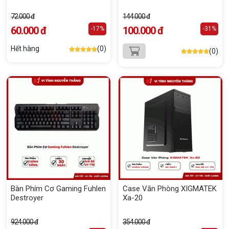
72.000 đ
144.000 đ
60.000 đ
100.000 đ
-17%
-31%
Hết hàng
(0)
(0)
Bàn Phím Cơ Gaming Fuhlen
Case Văn Phòng XIGMATEK
Destroyer
Xa-20
924.000 đ
354.000 đ