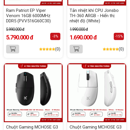
Ram Patriot EP Viper
Tản nhiệt khí CPU Jonsbo
Venom 16GB 6000MHz
TH-360 ARGB - Hiển thị
DDR5 (PVV516G60C30)
nhiệt độ (White)
5.990.000 đ
1.990.000 đ
5.790.000 đ
1.690.000 đ
-3%
-15%
(0)
(0)
Chuột Gaming MCHOSE G3
Chuột Gaming MCHOSE G3