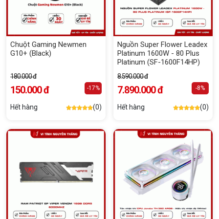
Chuột Gaming Newmen
Nguồn Super Flower Leadex
G10+ (Black)
Platinum 1600W - 80 Plus
Platinum (SF-1600F14HP)
180.000 đ
8.590.000 đ
150.000 đ
7.890.000 đ
-17%
-8%
Hết hàng
(0)
Hết hàng
(0)