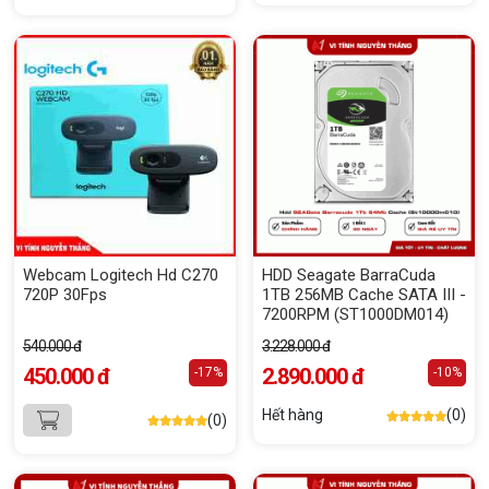
Webcam Logitech Hd C270
HDD Seagate BarraCuda
720P 30Fps
1TB 256MB Cache SATA III -
7200RPM (ST1000DM014)
540.000 đ
3.228.000 đ
450.000 đ
2.890.000 đ
-17%
-10%
Hết hàng
(0)
(0)