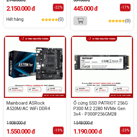
2.748.000 đ
534.000 đ
2.150.000 đ
445.000 đ
-22%
-17%
Hết hàng
(0)
(0)
Mainboard ASRock
Ổ cứng SSD PATRIOT 256G
A520M/AC WiFi DDR4
P300 M.2 2280 NVMe Gen
3x4 - P300P256GM28
1.908.000 đ
1.548.000 đ
1.550.000 đ
1.190.000 đ
-19%
-23%