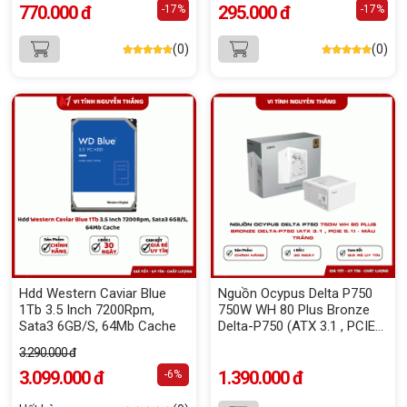
770.000 đ
295.000 đ
-17%
-17%
(0)
(0)
Hdd Western Caviar Blue
Nguồn Ocypus Delta P750
1Tb 3.5 Inch 7200Rpm,
750W WH 80 Plus Bronze
Sata3 6GB/S, 64Mb Cache
Delta-P750 (ATX 3.1 , PCIE
5.1) - Màu Trắng
3.290.000 đ
3.099.000 đ
1.390.000 đ
-6%