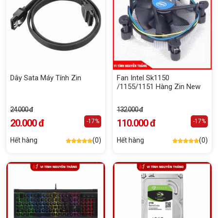
Dây Sata Máy Tính Zin
Fan Intel Sk1150
/1155/1151 Hàng Zin New
24.000 đ
132.000 đ
20.000 đ
110.000 đ
-17%
-17%
Hết hàng
(0)
Hết hàng
(0)