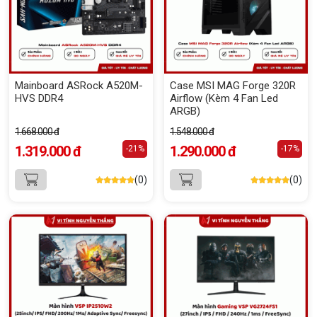
Mainboard ASRock A520M-
Case MSI MAG Forge 320R
HVS DDR4
Airflow (Kèm 4 Fan Led
ARGB)
1.668.000 đ
1.548.000 đ
1.319.000 đ
1.290.000 đ
-21%
-17%
(0)
(0)