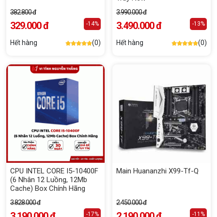
382.800 đ
3.990.000 đ
329.000 đ
3.490.000 đ
-14%
-13%
Hết hàng
(0)
Hết hàng
(0)
CPU INTEL CORE I5-10400F
Main Huananzhi X99-Tf-Q
(6 Nhân 12 Luồng, 12Mb
Cache) Box Chính Hãng
3.828.000 đ
2.450.000 đ
3.190.000 đ
2.190.000 đ
-17%
-11%