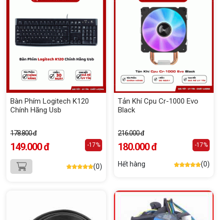
Bàn Phím Logitech K120
Tản Khí Cpu Cr-1000 Evo
Chính Hãng Usb
Black
178.800 đ
216.000 đ
149.000 đ
180.000 đ
-17%
-17%
Hết hàng
(0)
(0)