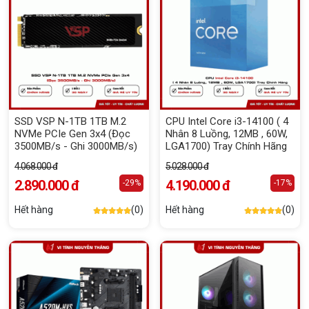
SSD VSP N-1TB 1TB M.2
CPU Intel Core i3-14100 ( 4
NVMe PCIe Gen 3x4 (Đọc
Nhân 8 Luồng, 12MB , 60W,
3500MB/s - Ghi 3000MB/s)
LGA1700) Tray Chính Hãng
4.068.000 đ
5.028.000 đ
2.890.000 đ
4.190.000 đ
-29%
-17%
Hết hàng
(0)
Hết hàng
(0)