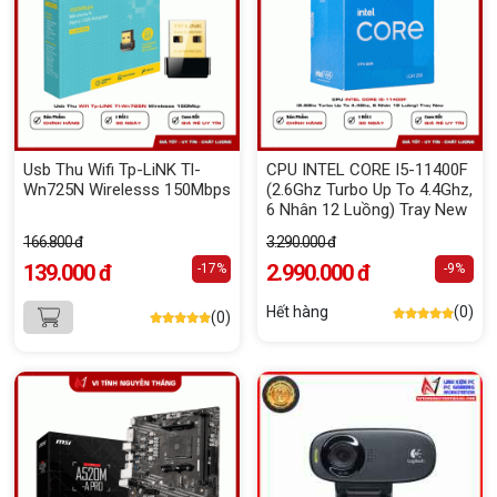
Usb Thu Wifi Tp-LiNK Tl-
CPU INTEL CORE I5-11400F
Wn725N Wirelesss 150Mbps
(2.6Ghz Turbo Up To 4.4Ghz,
6 Nhân 12 Luồng) Tray New
166.800 đ
3.290.000 đ
139.000 đ
2.990.000 đ
-17%
-9%
Hết hàng
(0)
(0)