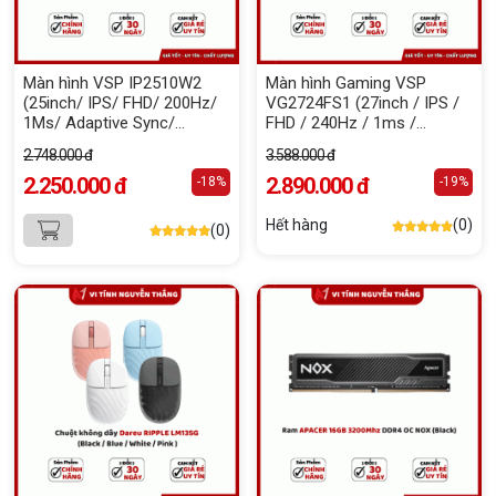
Màn hình VSP IP2510W2
Màn hình Gaming VSP
(25inch/ IPS/ FHD/ 200Hz/
VG2724FS1 (27inch / IPS /
1Ms/ Adaptive Sync/
FHD / 240Hz / 1ms /
Freesync)
FreeSync)
2.748.000 đ
3.588.000 đ
2.250.000 đ
2.890.000 đ
-18%
-19%
Hết hàng
(0)
(0)