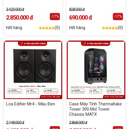
3.420.000 đ
828.000 đ
2.850.000 đ
690.000 đ
-17%
-17%
Hết hàng
(0)
Hết hàng
(0)
Loa Edifier Mr4 - Màu Đen
Case Máy Tính Thermaltake
Tower 300 Mid Tower
Chassis MATX
2.148.000 đ
2.868.000 đ