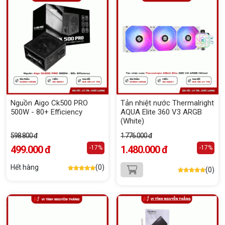
Nguồn Aigo Ck500 PRO
Tản nhiệt nước Thermalright
500W - 80+ Efficiency
AQUA Elite 360 V3 ARGB
(White)
598.800 đ
1.776.000 đ
499.000 đ
1.480.000 đ
-17%
-17%
Hết hàng
(0)
(0)