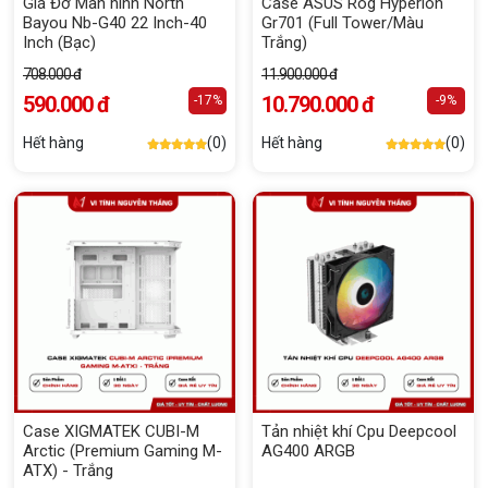
Giá Đỡ Màn hình North
Case ASUS Rog Hyperion
Bayou Nb-G40 22 Inch-40
Gr701 (Full Tower/Màu
Inch (Bạc)
Trắng)
708.000 đ
11.900.000 đ
590.000 đ
10.790.000 đ
-17%
-9%
Hết hàng
(0)
Hết hàng
(0)
Case XIGMATEK CUBI-M
Tản nhiệt khí Cpu Deepcool
Arctic (Premium Gaming M-
AG400 ARGB
ATX) - Trắng