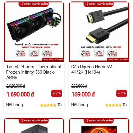
Tản nhiệt nước Thermalright
Cáp Ugreen Hdmi 5M -
Frozen Infinity 360 Black-
4K*2K (Hd104)
ARGB
2.028.000 đ
202.800 đ
1.690.000 đ
169.000 đ
-17%
-17%
Hết hàng
(0)
Hết hàng
(0)