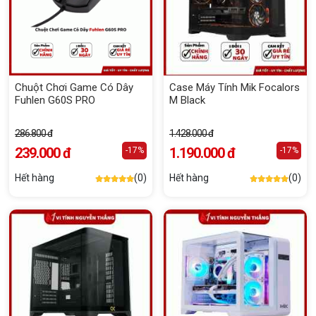
Chuột Chơi Game Có Dây
Case Máy Tính Mik Focalors
Fuhlen G60S PRO
M Black
286.800 đ
1.428.000 đ
239.000 đ
1.190.000 đ
-17%
-17%
Hết hàng
(0)
Hết hàng
(0)