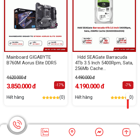
Mainboard GIGABYTE
Hdd SEAGate Barracuda
B760M Aorus Elite DDR5
4Tb 3.5 Inch 5400Rpm, Sata,
256Mb Cache
(St4000Dm004)
4.620.000 đ
4.490.000 đ
3.850.000 đ
4.190.000 đ
-17%
-7%
Hết hàng
(0)
Hết hàng
(0)