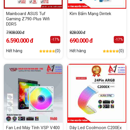
Mainboard ASUS Tuf
Kìm Bấm Mạng Dintek
Gaming Z790-Plus Wifi
DDR5
7.908.000 đ
828.000 đ
6.590.000 đ
690.000 đ
-17%
-17%
Hết hàng
(0)
Hết hàng
(0)
Fan Led Máy Tính VSP V400
Dây Led Coolmoon C200Ex