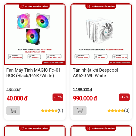
Fan Máy Tính MAGIC Fc-01
Tản nhiệt khí Deepcool
RGB (Black/PiNK/White)
AK620 Wh White
48.000 đ
1.188.000 đ
40.000 đ
990.000 đ
-17%
-17%
(0)
(0)