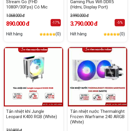
Stream Go (FHD
Gaming Plus Wifi DDR5
1080P/30Fps) Có Mic
(Hdmi, Display Port)
1.068.000 đ
3.990.000 đ
890.000 đ
3.790.000 đ
-17%
-5%
Hết hàng
(0)
Hết hàng
(0)
Tản nhiệt khí Jungle
Tản nhiệt nước Thermalright
Leopard K400 RGB (White)
Frozen Warframe 240 ARGB
(White)
310.800 đ