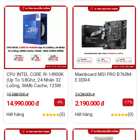
CPU INTEL CORE I9-14900K
Mainboard MSI PRO B760M-
(Up To 5.8Ghz, 24 Nhân 32
E DDR4
Luồng, 36Mb Cache, 125W)
- BOX CHÍNH HÃNG
15.588.000 đ
2.628.000 đ
14.990.000 đ
2.190.000 đ
-4%
-17%
Hết hàng
(0)
Hết hàng
(0)