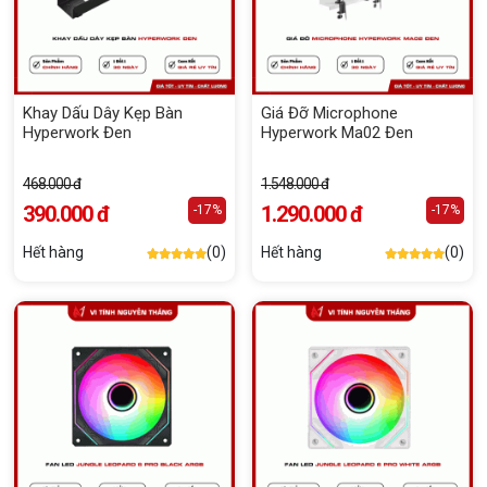
Khay Dấu Dây Kẹp Bàn
Giá Đỡ Microphone
Hyperwork Đen
Hyperwork Ma02 Đen
468.000 đ
1.548.000 đ
390.000 đ
1.290.000 đ
-17%
-17%
Hết hàng
(0)
Hết hàng
(0)