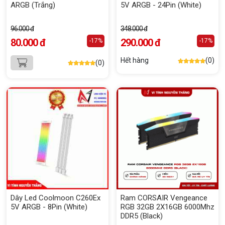
ARGB (Trắng)
5V ARGB - 24Pin (White)
96.000 đ
348.000 đ
80.000 đ
290.000 đ
-17%
-17%
Hết hàng
(0)
(0)
Dây Led Coolmoon C260Ex
Ram CORSAIR Vengeance
5V ARGB - 8Pin (White)
RGB 32GB 2X16GB 6000Mhz
DDR5 (Black)