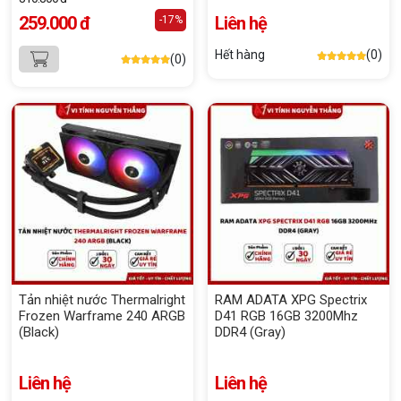
259.000 đ
Liên hệ
-17%
Hết hàng
(0)
(0)
Tản nhiệt nước Thermalright
RAM ADATA XPG Spectrix
Frozen Warframe 240 ARGB
D41 RGB 16GB 3200Mhz
(Black)
DDR4 (Gray)
Liên hệ
Liên hệ