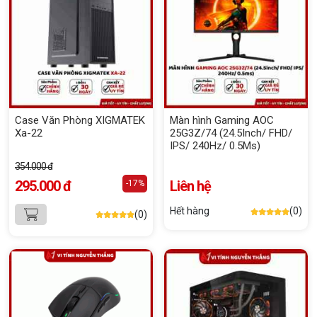
Case Văn Phòng XIGMATEK
Màn hình Gaming AOC
Xa-22
25G3Z/74 (24.5Inch/ FHD/
IPS/ 240Hz/ 0.5Ms)
354.000 đ
295.000 đ
Liên hệ
-17%
Hết hàng
(0)
(0)