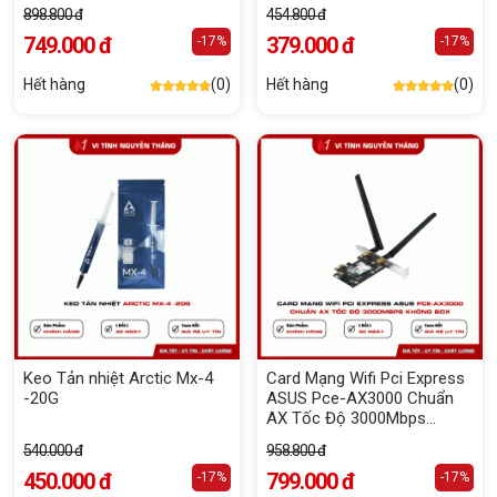
898.800 đ
454.800 đ
749.000 đ
379.000 đ
-17%
-17%
Hết hàng
(0)
Hết hàng
(0)
Keo Tản nhiệt Arctic Mx-4
Card Mạng Wifi Pci Express
-20G
ASUS Pce-AX3000 Chuẩn
AX Tốc Độ 3000Mbps
Không Box
540.000 đ
958.800 đ
450.000 đ
799.000 đ
-17%
-17%