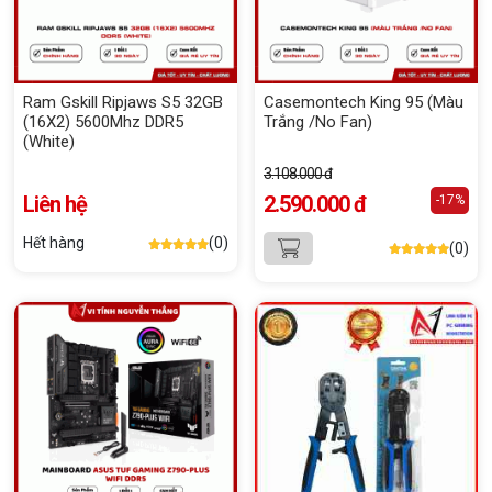
Ram Gskill Ripjaws S5 32GB
Casemontech King 95 (Màu
(16X2) 5600Mhz DDR5
Trắng /No Fan)
(White)
3.108.000 đ
Liên hệ
2.590.000 đ
-17%
Hết hàng
(0)
(0)