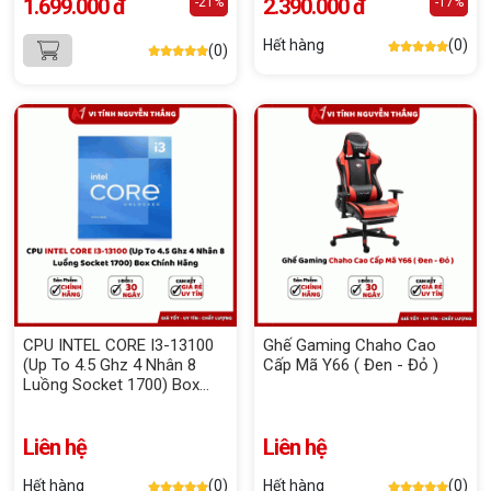
1.699.000 đ
2.390.000 đ
-21%
-17%
Hết hàng
(0)
(0)
CPU INTEL CORE I3-13100
Ghế Gaming Chaho Cao
(Up To 4.5 Ghz 4 Nhân 8
Cấp Mã Y66 ( Đen - Đỏ )
Luồng Socket 1700) Box
Chính Hãng
Liên hệ
Liên hệ
Hết hàng
(0)
Hết hàng
(0)