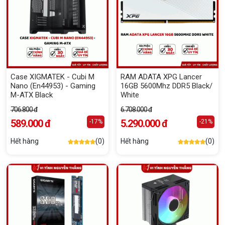
Case XIGMATEK - Cubi M
RAM ADATA XPG Lancer
Nano (En44953) - Gaming
16GB 5600Mhz DDR5 Black/
M-ATX Black
White
706.800 đ
6.708.000 đ
589.000 đ
5.290.000 đ
-17%
-21%
Hết hàng
(0)
Hết hàng
(0)