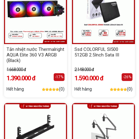
Tản nhiệt nước Thermalright
Ssd COLORFUL Sl500
AQUA Elite 360 V3 ARGB
512GB 2.5Inch Sata III
(Black)
1.668.000 đ
2.148.000 đ
1.390.000 đ
1.590.000 đ
-17%
-26%
Hết hàng
(0)
Hết hàng
(0)