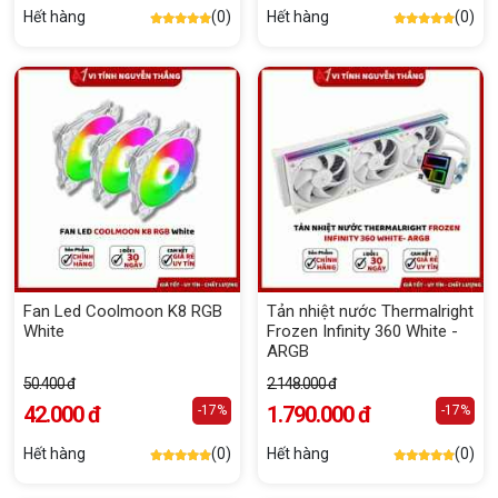
Hết hàng
(0)
Hết hàng
(0)
Fan Led Coolmoon K8 RGB
Tản nhiệt nước Thermalright
White
Frozen Infinity 360 White -
ARGB
50.400 đ
2.148.000 đ
42.000 đ
1.790.000 đ
-17%
-17%
Hết hàng
(0)
Hết hàng
(0)