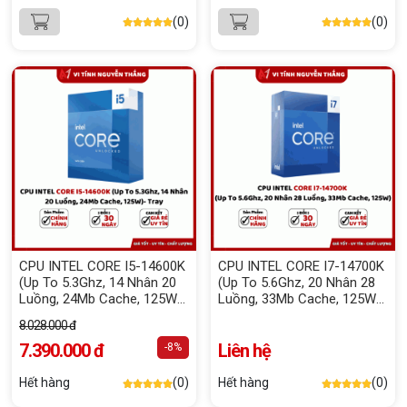
(0)
(0)
CPU INTEL CORE I5-14600K
CPU INTEL CORE I7-14700K
(Up To 5.3Ghz, 14 Nhân 20
(Up To 5.6Ghz, 20 Nhân 28
Luồng, 24Mb Cache, 125W)-
Luồng, 33Mb Cache, 125W)
Tray NEW
Box Chính Hãng
8.028.000 đ
7.390.000 đ
Liên hệ
-8%
Hết hàng
(0)
Hết hàng
(0)