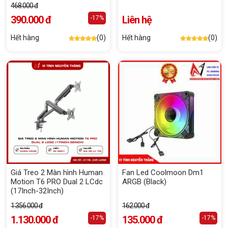
468.000 đ
390.000 đ
Liên hệ
-17%
Hết hàng
(0)
Hết hàng
(0)
Giá Treo 2 Màn hình Human
Fan Led Coolmoon Dm1
Motion T6 PRO Dual 2 LCdc
ARGB (Black)
(17Inch-32Inch)
1.356.000 đ
162.000 đ
1.130.000 đ
135.000 đ
-17%
-17%