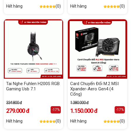
Hết hàng
(0)
Hết hàng
(0)
Tai Nghe Fuhlen H200S RGB
Card Chuyển Đổi M.2 MSI
Gaming Usb 7.1
Xpander-Aero Gen4 (4
Cổng)
334.800 đ
1.380.000 đ
279.000 đ
1.150.000 đ
-17%
-17%
Hết hàng
(0)
Hết hàng
(0)