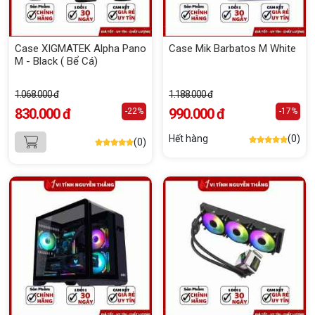
Case XIGMATEK Alpha Pano
Case Mik Barbatos M White
M - Black ( Bể Cá)
1.068.000 đ
1.188.000 đ
830.000 đ
990.000 đ
-22%
-17%
Hết hàng
(0)
(0)