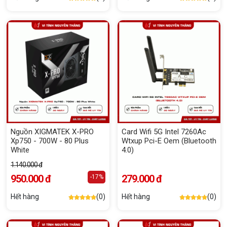
Nguồn XIGMATEK X-PRO
Card Wifi 5G Intel 7260Ac
Xp750 - 700W - 80 Plus
Wtxup Pci-E Oem (Bluetooth
White
4.0)
1.140.000 đ
950.000 đ
279.000 đ
-17%
Hết hàng
(0)
Hết hàng
(0)