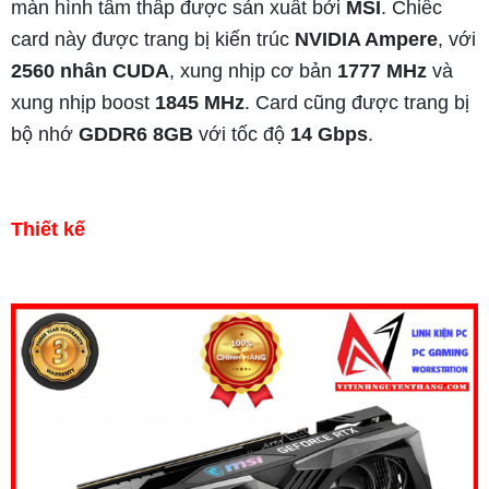
màn hình tầm thấp được sản xuất bởi
MSI
. Chiếc
card này được trang bị kiến trúc
NVIDIA Ampere
, với
2560 nhân CUDA
, xung nhịp cơ bản
1777 MHz
và
xung nhịp boost
1845 MHz
. Card cũng được trang bị
bộ nhớ
GDDR6 8GB
với tốc độ
14 Gbps
.
Thiết kế