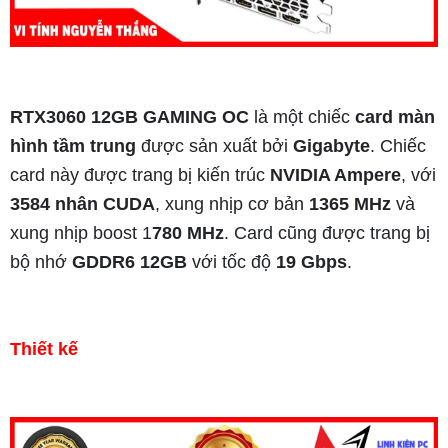
RTX3060 12GB GAMING OC
là một chiếc
card màn
hình tầm trung
được sản xuất bởi
Gigabyte
. Chiếc
card này được trang bị kiến trúc
NVIDIA Ampere
, với
3584 nhân CUDA
, xung nhịp cơ bản
1365 MHz
và
xung nhịp boost 1
780 MHz
. Card cũng được trang bị
bộ nhớ
GDDR6 12GB
với tốc độ
19 Gbps
.
Thiết kế