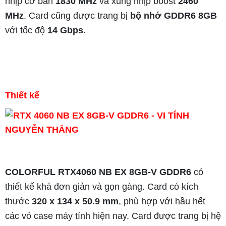
nhịp cơ bản
1830 MHz
và xung nhịp boost
2460
MHz
. Card cũng được trang bị
bộ nhớ GDDR6 8GB
với tốc độ
14 Gbps
.
Thiết kế
COLORFUL RTX4060 NB EX 8GB-V GDDR6
có
thiết kế khá đơn giản và gọn gàng. Card có kích
thước
320 x 134 x 50.9 mm
, phù hợp với hầu hết
các vỏ case máy tính hiện nay. Card được trang bị hệ