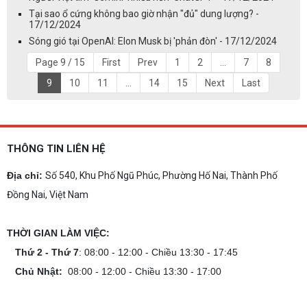
Tại sao ổ cứng không bao giờ nhận "đủ" dung lượng? -
17/12/2024
Sóng gió tại OpenAI: Elon Musk bị 'phản đòn' - 17/12/2024
Page 9 / 15
First
Prev
1
2
...
7
8
9
10
11
...
14
15
Next
Last
THÔNG TIN LIÊN HỆ
Địa chỉ:
Số 540, Khu Phố Ngũ Phúc, Phường Hố Nai, Thành Phố
Đồng Nai, Việt Nam
THỜI GIAN LÀM VIỆC:
Thứ 2 - Thứ 7
: 08:00 - 12:00 - Chiều 13:30 - 17:45
Chủ Nhật:
08:00 - 12:00 - Chiều 13:30 - 17:00