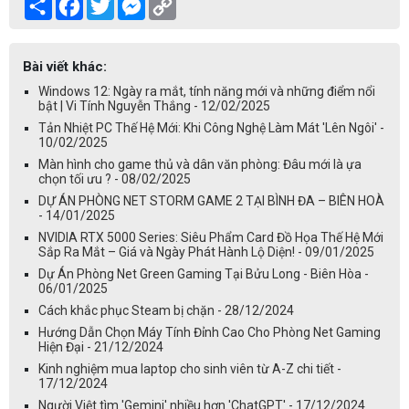
Share
Facebook
Twitter
Messenger
Copy
Link
Bài viết khác:
Windows 12: Ngày ra mắt, tính năng mới và những điểm nổi
bật | Vi Tính Nguyễn Thắng - 12/02/2025
Tản Nhiệt PC Thế Hệ Mới: Khi Công Nghệ Làm Mát 'Lên Ngôi' -
10/02/2025
Màn hình cho game thủ và dân văn phòng: Đâu mới là ựa
chọn tối ưu ? - 08/02/2025
DỰ ÁN PHÒNG NET STORM GAME 2 TẠI BÌNH ĐA – BIÊN HOÀ
- 14/01/2025
NVIDIA RTX 5000 Series: Siêu Phẩm Card Đồ Họa Thế Hệ Mới
Sắp Ra Mắt – Giá và Ngày Phát Hành Lộ Diện! - 09/01/2025
Dự Án Phòng Net Green Gaming Tại Bửu Long - Biên Hòa -
06/01/2025
Cách khắc phục Steam bị chặn - 28/12/2024
Hướng Dẫn Chọn Máy Tính Đỉnh Cao Cho Phòng Net Gaming
Hiện Đại - 21/12/2024
Kinh nghiệm mua laptop cho sinh viên từ A-Z chi tiết -
17/12/2024
Người Việt tìm 'Gemini' nhiều hơn 'ChatGPT' - 17/12/2024