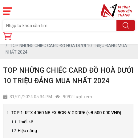
Trang chủ
Tin tức
TOP NHỮNG CHIẾC CARD ĐỒ HOÀ DƯỚI 10 TRIỆU ĐÁNG MUA
NHẤT 2024
TOP NHỮNG CHIẾC CARD ĐỒ HOÀ DƯỚI
10 TRIỆU ĐÁNG MUA NHẤT 2024
31/01/2024 05:34 PM
9092 Lượt xem
TOP 1: RTX 4060 NB EX 8GB-V GDDR6 (~8.500.000 VNĐ)
Thiết kế
Hiệu năng