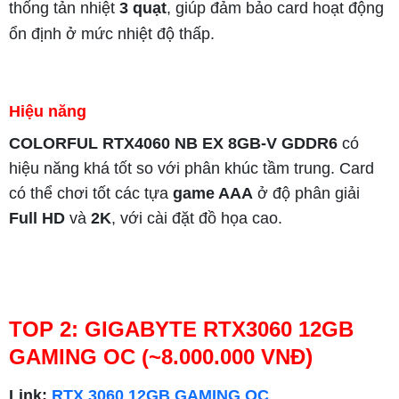
thống tản nhiệt
3 quạt
, giúp đảm bảo card hoạt động
ổn định ở mức nhiệt độ thấp.
Hiệu năng
COLORFUL RTX4060 NB EX 8GB-V GDDR6
có
hiệu năng khá tốt so với phân khúc tầm trung. Card
có thể chơi tốt các tựa
game AAA
ở độ phân giải
Full HD
và
2K
, với cài đặt đồ họa cao.
TOP 2: GIGABYTE RTX3060 12GB
)
GAMING OC (~8.000.000 VNĐ
Link:
R
TX 3060 12GB GAMING OC