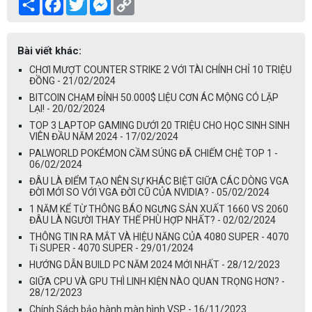
Share
Facebook
Twitter
Messenger
Copy
Link
Bài viết khác:
CHƠI MƯỢT COUNTER STRIKE 2 VỚI TÀI CHÍNH CHỈ 10 TRIỆU
ĐỒNG - 21/02/2024
BITCOIN CHẠM ĐỈNH 50.000$ LIỆU CƠN ÁC MỘNG CÓ LẶP
LẠI! - 20/02/2024
TOP 3 LAPTOP GAMING DƯỚI 20 TRIỆU CHO HỌC SINH SINH
VIÊN ĐẦU NĂM 2024 - 17/02/2024
PALWORLD POKÉMON CẦM SÚNG ĐÃ CHIẾM CHỆ TOP 1 -
06/02/2024
ĐÂU LÀ ĐIỂM TẠO NÊN SỰ KHÁC BIỆT GIỮA CÁC DÒNG VGA
ĐỜI MỚI SO VỚI VGA ĐỜI CŨ CỦA NVIDIA? - 05/02/2024
1 NĂM KỂ TỪ THÔNG BÁO NGƯNG SẢN XUẤT 1660 VS 2060
ĐÂU LÀ NGƯỜI THAY THẾ PHÙ HỢP NHẤT? - 02/02/2024
THÔNG TIN RA MẮT VÀ HIỆU NĂNG CỦA 4080 SUPER - 4070
Ti SUPER - 4070 SUPER - 29/01/2024
HƯỚNG DẪN BUILD PC NĂM 2024 MỚI NHẤT - 28/12/2023
GIỮA CPU VÀ GPU THÌ LINH KIỆN NÀO QUAN TRỌNG HƠN? -
28/12/2023
Chính Sách bảo hành màn hình VSP - 16/11/2023