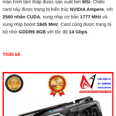
màn hình tầm thấp được sản xuất bởi
MSI
. Chiếc
card này được trang bị kiến trúc
NVIDIA Ampere
, với
2560 nhân CUDA
, xung nhịp cơ bản
1777 MHz
và
xung nhịp boost
1845 MHz
. Card cũng được trang bị
bộ nhớ
GDDR6 8GB
với tốc độ
14 Gbps
.
Thiết kế