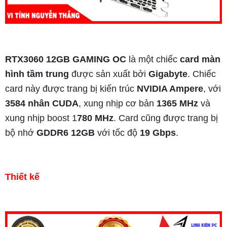
RTX3060 12GB GAMING OC
là một chiếc
card màn
hình tầm trung
được sản xuất bởi
Gigabyte
. Chiếc
card này được trang bị kiến trúc
NVIDIA Ampere
, với
3584 nhân CUDA
, xung nhịp cơ bản
1365 MHz
và
xung nhịp boost 1
780 MHz
. Card cũng được trang bị
bộ nhớ
GDDR6 12GB
với tốc độ
19 Gbps
.
Thiết kế