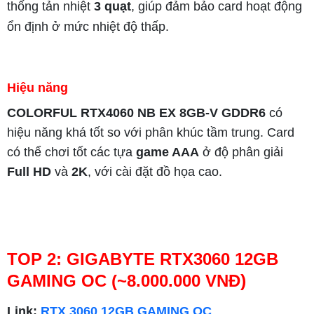
thống tản nhiệt
3 quạt
, giúp đảm bảo card hoạt động
ổn định ở mức nhiệt độ thấp.
Hiệu năng
COLORFUL RTX4060 NB EX 8GB-V GDDR6
có
hiệu năng khá tốt so với phân khúc tầm trung. Card
có thể chơi tốt các tựa
game AAA
ở độ phân giải
Full HD
và
2K
, với cài đặt đồ họa cao.
TOP 2: GIGABYTE RTX3060 12GB
)
GAMING OC (~8.000.000 VNĐ
Link:
R
TX 3060 12GB GAMING OC