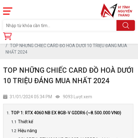
Trang chủ
Tin tức
TOP NHỮNG CHIẾC CARD ĐỒ HOÀ DƯỚI 10 TRIỆU ĐÁNG MUA
NHẤT 2024
TOP NHỮNG CHIẾC CARD ĐỒ HOÀ DƯỚI
10 TRIỆU ĐÁNG MUA NHẤT 2024
31/01/2024 05:34 PM
9093 Lượt xem
TOP 1: RTX 4060 NB EX 8GB-V GDDR6 (~8.500.000 VNĐ)
Thiết kế
Hiệu năng