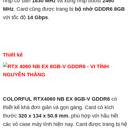
nhịp cơ bản
1830 MHz
và xung nhịp boost
2460
MHz
. Card cũng được trang bị
bộ nhớ GDDR6 8GB
với tốc độ
14 Gbps
.
Thiết kế
COLORFUL RTX4060 NB EX 8GB-V GDDR6
có
thiết kế khá đơn giản và gọn gàng. Card có kích
thước
320 x 134 x 50.9 mm
, phù hợp với hầu hết
các vỏ case máy tính hiện nay. Card được trang bị hệ