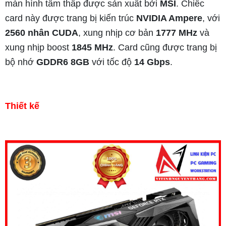
màn hình tầm thấp được sản xuất bởi
MSI
. Chiếc
card này được trang bị kiến trúc
NVIDIA Ampere
, với
2560 nhân CUDA
, xung nhịp cơ bản
1777 MHz
và
xung nhịp boost
1845 MHz
. Card cũng được trang bị
bộ nhớ
GDDR6 8GB
với tốc độ
14 Gbps
.
Thiết kế