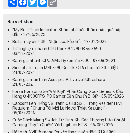
Share
Facebook
Twitter
Messenger
Copy
Link
Bài viết khác:
"My Best Tech Indicator -Khám phá bản thân nhận quà hấp
dẫn - 17/05/2023
Build máy chơi tết - Nhận quà kẻo hết - 13/01/2022
Trải nghiệm nhanh CPU Core i9 12900K vs Z690 -
03/12/2021
Đánh giá nhanh CPU AMD Ryzen 7 5700G - 08/08/2021
Siêu phẩm main MSI z590 God like GIÁ chưa tới 30 TRIỆU -
24/07/2021
Đánh giá màn hình Asus pro Art và Dell Ultrasharp -
24/07/2021
Forza Horizon 6 Sẽ "Vắt Kiệt" Phần Cứng: Xbox Series X Đầu
Hàng Ở 4K 30FPS, PC Gamer Cần Chuẩn Bị Gì? - 05/05/2026
Capcom Lên Tiếng Về Tranh Cãi DLSS 5 Trong Resident Evil
Requiem: "Chúng Tôi Mới Là Người Thiết Kế Đúng!" -
05/05/2026
Cuộc Cách Mạng Switch Từ Tính: Khi Các Thương Hiệu Chuột
Gaming "Tuyên Chiến" Với Logitech HITS - 05/05/2026
Bất ngờ: NVIDIA mang "huyền thoại quốc dân" RTX 3060