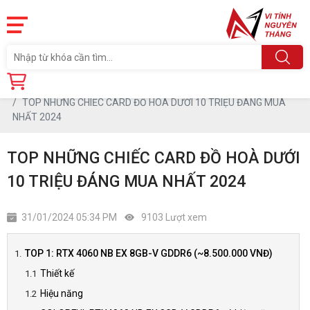
Trang chủ
Tin tức
TOP NHỮNG CHIẾC CARD ĐỒ HOÀ DƯỚI 10 TRIỆU ĐÁNG MUA
NHẤT 2024
TOP NHỮNG CHIẾC CARD ĐỒ HOÀ DƯỚI
10 TRIỆU ĐÁNG MUA NHẤT 2024
31/01/2024 05:34 PM
9103 Lượt xem
TOP 1: RTX 4060 NB EX 8GB-V GDDR6 (~8.500.000 VNĐ)
Thiết kế
Hiệu năng