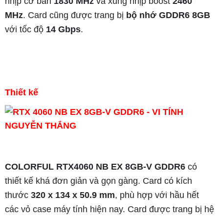
nhịp cơ bản
1830 MHz
và xung nhịp boost
2460
MHz
. Card cũng được trang bị
bộ nhớ GDDR6 8GB
với tốc độ
14 Gbps
.
Thiết kế
COLORFUL RTX4060 NB EX 8GB-V GDDR6
có
thiết kế khá đơn giản và gọn gàng. Card có kích
thước
320 x 134 x 50.9 mm
, phù hợp với hầu hết
các vỏ case máy tính hiện nay. Card được trang bị hệ