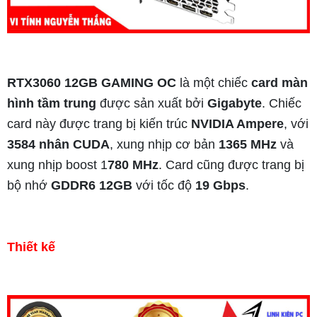
RTX3060 12GB GAMING OC
là một chiếc
card màn
hình tầm trung
được sản xuất bởi
Gigabyte
. Chiếc
card này được trang bị kiến trúc
NVIDIA Ampere
, với
3584 nhân CUDA
, xung nhịp cơ bản
1365 MHz
và
xung nhịp boost 1
780 MHz
. Card cũng được trang bị
bộ nhớ
GDDR6 12GB
với tốc độ
19 Gbps
.
Thiết kế