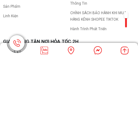
Thông Tin
Sản Phẩm
CHÍNH SÁCH BẢO HÀNH KHI MUA
Linh Kiện
HÀNG KÊNH SHOPEE TIKTOK
Hành Trình Phát Triển
GIAO HÀNG TẬN NƠI HỎA TỐC 2H
Đổi trả sản phẩm trong vòng 7 ngày Kiểm tra tình trạng hàng hóa
online Chấp nhận nhiều hình thức thanh toán
THỐNG KÊ TRUY CẬP:
Đang online: 55
Hôm nay: 3185
Tháng: 45079
Tổng truy cập: 7530772
ĐƠN VỊ VẬN CHUYỂN