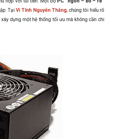
 hợp với túi tiền. Một bộ
PC “ngon – bổ – rẻ”
tập. Tại
Vi Tính Nguyễn Thắng
, chúng tôi hiểu rõ
 xây dựng một hệ thống tối ưu mà không cần chi