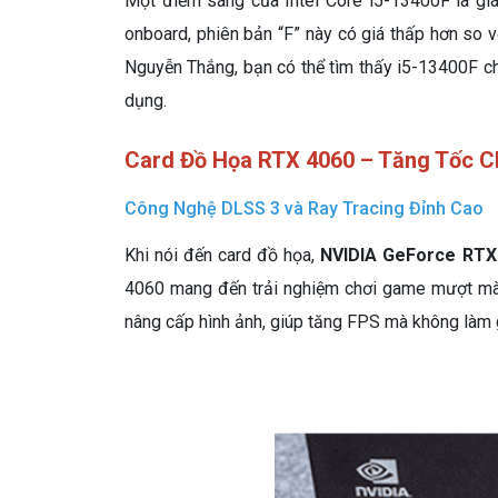
Một điểm sáng của Intel Core i5-13400F là giá
onboard, phiên bản “F” này có giá thấp hơn so vớ
Nguyễn Thắng, bạn có thể tìm thấy i5-13400F ch
dụng.
Card Đồ Họa RTX 4060 – Tăng Tốc C
Công Nghệ DLSS 3 và Ray Tracing Đỉnh Cao
Khi nói đến card đồ họa,
NVIDIA GeForce RTX
4060 mang đến trải nghiệm chơi game mượt mà ở
nâng cấp hình ảnh, giúp tăng FPS mà không làm