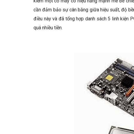
kiếm một cỗ máy có hiệu năng mạnh mẽ để chiế
cần đảm bảo sự cân bằng giữa hiệu suất, độ bền 
điều này và đã tổng hợp danh sách 5 linh kiện
quá nhiều tiền.