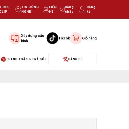
VIDEO
TIN CÔNG
LIÊN
Đăng
Đăng
CLIP
NGHỆ
HỆ
nhập
ký
Xây dựng cấu
TikTok
Giỏ hàng
hình
THANH TOÁN & TRẢ GÓP
HÀNG CŨ