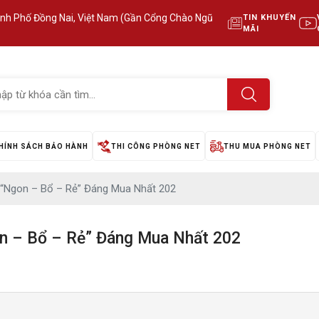
ành Phố Đồng Nai, Việt Nam (Gần Cổng Chào Ngũ
TIN KHUYẾN
MÃI
HÍNH SÁCH BẢO HÀNH
THI CÔNG PHÒNG NET
THU MUA PHÒNG NET
 “Ngon – Bổ – Rẻ” Đáng Mua Nhất 202
on – Bổ – Rẻ” Đáng Mua Nhất 202