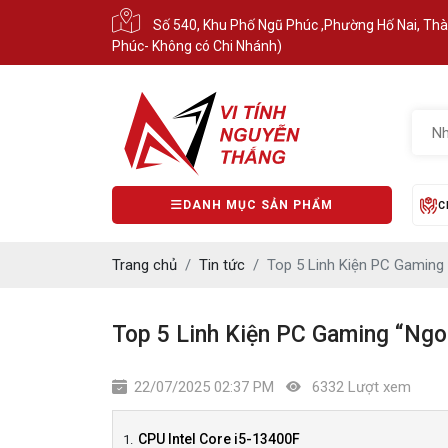
Số 540, Khu Phố Ngũ Phúc ,Phường Hố Nai, Th
Phúc- Không có Chi Nhánh)
DANH MỤC SẢN PHẨM
C
Trang chủ
Tin tức
Top 5 Linh Kiện PC Gaming
Top 5 Linh Kiện PC Gaming “Ng
22/07/2025 02:37 PM
6332 Lượt xem
CPU Intel Core i5-13400F