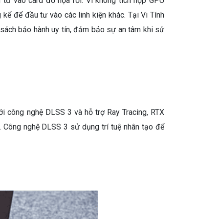
 tư vào card đồ họa rời. Vì không tích hợp GPU
kể để đầu tư vào các linh kiện khác. Tại Vi Tính
 sách bảo hành uy tín, đảm bảo sự an tâm khi sử
Với công nghệ DLSS 3 và hỗ trợ Ray Tracing, RTX
. Công nghệ DLSS 3 sử dụng trí tuệ nhân tạo để