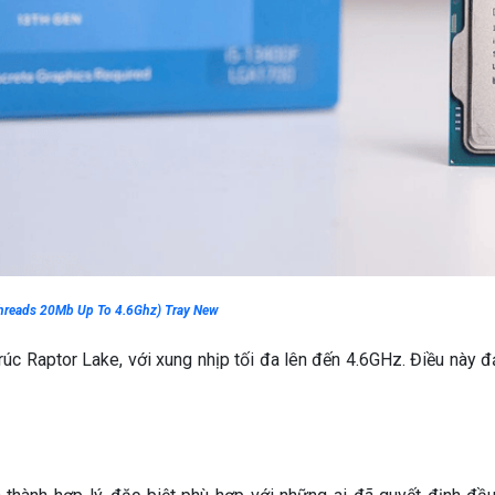
hreads 20Mb Up To 4.6Ghz) Tray New
rúc Raptor Lake, với xung nhịp tối đa lên đến 4.6GHz. Điều này 