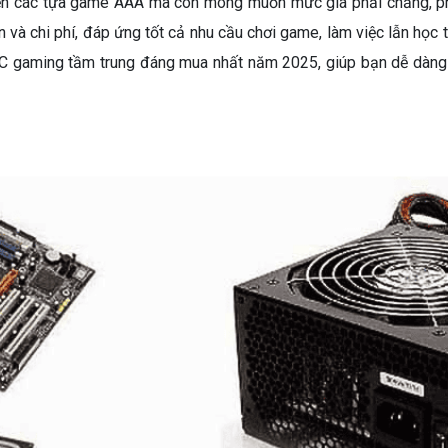
n các tựa game AAA mà còn mong muốn mức giá phải chăng, phù
và chi phí, đáp ứng tốt cả nhu cầu chơi game, làm việc lẫn học 
 PC gaming tầm trung đáng mua nhất năm 2025, giúp bạn dễ dàng