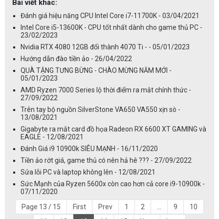
Bài viết khác:
Đánh giá hiệu năng CPU Intel Core i7-11700K - 03/04/2021
Intel Core i5-13600K - CPU tốt nhất dành cho game thủ PC -
23/02/2023
Nvidia RTX 4080 12GB đổi thành 4070 Ti - - 05/01/2023
Hướng dẫn đào tiền ảo - 26/04/2022
QUÀ TẶNG TƯNG BỪNG - CHÀO MỪNG NĂM MỚI -
05/01/2023
AMD Ryzen 7000 Series lộ thời điểm ra mắt chính thức -
27/09/2022
Trên tay bộ nguồn SilverStone VA650 VA550 xịn sò -
13/08/2021
Gigabyte ra mắt card đồ họa Radeon RX 6600 XT GAMING và
EAGLE - 12/08/2021
Đánh Giá i9 10900k SIÊU MẠNH - 16/11/2020
Tiền ảo rớt giá, game thủ có nên hả hê ??? - 27/09/2022
Sửa lỗi PC và laptop không lên - 12/08/2021
Sức Mạnh của Ryzen 5600x còn cao hơn cả core i9-10900k -
07/11/2020
Page 13 / 15
First
Prev
1
2
...
9
10