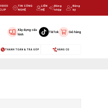
VIDEO
TIN CÔNG
LIÊN
Đăng
Đăng
CLIP
NGHỆ
HỆ
nhập
ký
Xây dựng cấu
TikTok
Giỏ hàng
hình
THANH TOÁN & TRẢ GÓP
HÀNG CŨ