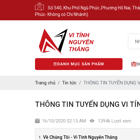
Số 540, Khu Phố Ngũ Phúc ,Phường Hố Nai, Th
Phúc- Không có Chi Nhánh)
DANH MỤC SẢN PHẨM
C
Trang chủ
Tin tức
THÔNG TIN TUYỂN DỤNG V
THÔNG TIN TUYỂN DỤNG VI T
16/10/2020 02:15 AM
13946 Lượt xem
Về Chúng Tôi - Vi Tính Nguyễn Thắng