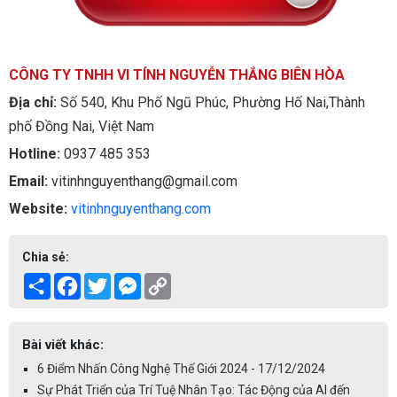
CÔNG TY TNHH VI TÍNH NGUYỄN THẮNG BIÊN HÒA
Địa chỉ:
Số 540, Khu Phố Ngũ Phúc, Phường Hố Nai,Thành
phố Đồng Nai, Việt Nam
Hotline:
0937 485 353
Email:
vitinhnguyenthang@gmail.com
Website:
vitinhnguyenthang.com
Chia sẻ:
Share
Facebook
Twitter
Messenger
Copy
Link
Bài viết khác:
6 Điểm Nhấn Công Nghệ Thế Giới 2024 - 17/12/2024
Sự Phát Triển của Trí Tuệ Nhân Tạo: Tác Động của AI đến