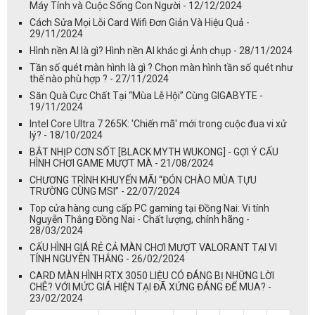
Máy Tính và Cuộc Sống Con Người - 12/12/2024
Cách Sửa Mọi Lỗi Card Wifi Đơn Giản Và Hiệu Quả -
29/11/2024
Hình nền AI là gì? Hình nền AI khác gì Ảnh chụp - 28/11/2024
Tần số quét màn hình là gì ? Chọn màn hình tần số quét như
thế nào phù hợp ? - 27/11/2024
Săn Quà Cực Chất Tại “Mùa Lễ Hội” Cùng GIGABYTE -
19/11/2024
Intel Core Ultra 7 265K: 'Chiến mã' mới trong cuộc đua vi xử
lý? - 18/10/2024
BẮT NHỊP CƠN SỐT [BLACK MYTH WUKONG] - GỢI Ý CẤU
HÌNH CHƠI GAME MƯỢT MÀ - 21/08/2024
CHƯƠNG TRÌNH KHUYẾN MÃI “ĐÓN CHÀO MÙA TỰU
TRƯỜNG CÙNG MSI” - 22/07/2024
Top cửa hàng cung cấp PC gaming tại Đồng Nai: Vi tính
Nguyễn Thắng Đồng Nai - Chất lượng, chính hãng -
28/03/2024
CẤU HÌNH GIÁ RẺ CẢ MÀN CHƠI MƯỢT VALORANT TẠI VI
TÍNH NGUYỄN THẮNG - 26/02/2024
CARD MÀN HÌNH RTX 3050 LIỆU CÓ ĐÁNG BỊ NHỮNG LỜI
CHÊ? VỚI MỨC GIÁ HIỆN TẠI ĐÃ XỨNG ĐÁNG ĐỂ MUA? -
23/02/2024