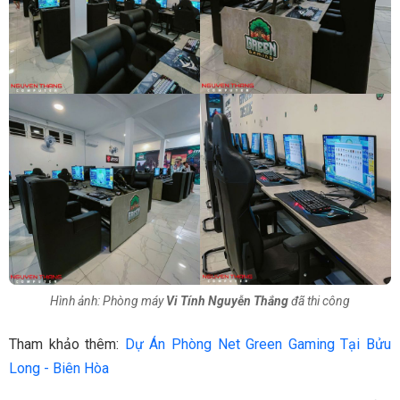
Hình ảnh: Phòng máy
Vi Tính Nguyễn Thắng
đã thi công
Tham khảo thêm:
Dự Án Phòng Net Green Gaming Tại Bửu
Long - Biên Hòa