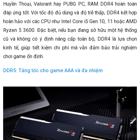
Huyền Thoại, Valorant hay PUBG PC, RAM DDR4 hoàn toàn
đáp ứng tốt. Với tốc độ đủ dùng và độ trễ thấp, DDR4 kết hợp
hoàn hảo với các CPU như Intel Core i5 Gen 10, 11 hoặc AMD
Ryzen 5 3600. Đặc biệt, nếu bạn đang sở hữu một hệ thống
cũ và không có ý định nâng cấp toàn bộ, DDR4 là lựa chọn
kinh tế, giúp tiết kiệm chi phí mà vẫn đảm bảo trải nghiệm
chơi game ổn định.
DDR5: Tăng tốc cho game AAA và đa nhiệm