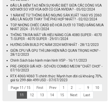
ĐÂU LÀ ĐIỂM TẠO NÊN SỰ KHÁC BIỆT GIỮA CÁC DÒNG VGA
ĐỜI MỚI SO VỚI VGA ĐỜI CŨ CỦA NVIDIA? - 05/02/2024
1 NĂM KỂ TỪ THÔNG BÁO NGƯNG SẢN XUẤT 1660 VS 2060
ĐÂU LÀ NGƯỜI THAY THẾ PHÙ HỢP NHẤT? - 02/02/2024
TOP NHỮNG CHIẾC CARD ĐỒ HOÀ DƯỚI 10 TRIỆU ĐÁNG MUA
NHẤT 2024 - 31/01/2024
THÔNG TIN RA MẮT VÀ HIỆU NĂNG CỦA 4080 SUPER - 4070
Ti SUPER - 4070 SUPER - 29/01/2024
HƯỚNG DẪN BUILD PC NĂM 2024 MỚI NHẤT - 28/12/2023
GIỮA CPU VÀ GPU THÌ LINH KIỆN NÀO QUAN TRỌNG HƠN? -
28/12/2023
Chính Sách bảo hành màn hình VSP - 16/11/2023
PRE-ORDER GIÁ HỜI - SỞ HỮU COMBO MEOW "CHẤT CHƠI" -
07/10/2023
RTX 4060/4060 Ti chính thức: Mạnh hơn đời cũ khoảng 70%,
giá từ 299 đến 499 USD - 07/07/2023
Page 11 / 15
First
Prev
1
2
...
9
10
11
12
13
14
15
Next
Last