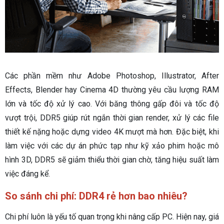
Các phần mềm như Adobe Photoshop, Illustrator, After
Effects, Blender hay Cinema 4D thường yêu cầu lượng RAM
lớn và tốc độ xử lý cao. Với băng thông gấp đôi và tốc độ
vượt trội, DDR5 giúp rút ngắn thời gian render, xử lý các file
thiết kế nặng hoặc dựng video 4K mượt mà hơn. Đặc biệt, khi
làm việc với các dự án phức tạp như kỹ xảo phim hoặc mô
hình 3D, DDR5 sẽ giảm thiểu thời gian chờ, tăng hiệu suất làm
việc đáng kể.
So sánh chi phí: DDR4 rẻ hơn bao nhiêu?
Chi phí luôn là yếu tố quan trọng khi nâng cấp PC. Hiện nay, giá