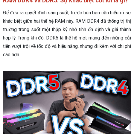
RAM DDR4 và DDR5: Sự khác biệt cốt lõi là gì?
Để đưa ra quyết định sáng suốt, trước tiên bạn cần hiểu rõ sự
khác biệt giữa hai thế hệ RAM này. RAM DDR4 đã thống trị thị
trường trong suốt một thập kỷ nhờ tính ổn định và giá thành
hợp lý. Trong khi đó, DDR5 là thế hệ mới, mang đến những cải
tiến vượt trội về tốc độ và hiệu năng, nhưng đi kèm với chi phí
cao hơn.