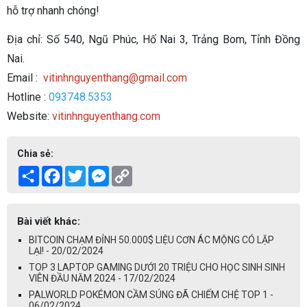
hỗ trợ nhanh chóng!
Địa chỉ: Số 540, Ngũ Phúc, Hố Nai 3, Trảng Bom, Tỉnh Đồng
Nai.
Email :
vitinhnguyenthang@gmail.com
Hotline :
093748.5353
Website:
vitinhnguyenthang.com
Chia sẻ:
Share
Facebook
Twitter
Messenger
Copy
Link
Bài viết khác:
BITCOIN CHẠM ĐỈNH 50.000$ LIỆU CƠN ÁC MỘNG CÓ LẶP
LẠI! - 20/02/2024
TOP 3 LAPTOP GAMING DƯỚI 20 TRIỆU CHO HỌC SINH SINH
VIÊN ĐẦU NĂM 2024 - 17/02/2024
PALWORLD POKÉMON CẦM SÚNG ĐÃ CHIẾM CHỆ TOP 1 -
06/02/2024