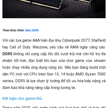
Tham khảo thêm:
Ram DDR5
Với các tựa game AAA hiện đại như Cyberpunk 2077, Starfield
hay Call of Duty: Warzone, yêu cầu về RAM ngày càng cao.
DDR5
không chỉ cung cấp tốc độ vượt trội mà còn hỗ trợ đa
nhiệm tốt hơn, đặc biệt khi bạn vừa chơi game vừa stream
hoặc chạy nhiều ứng dụng cùng lúc. Nếu bạn đang build một
dàn PC mới với CPU Intel Gen 13, 14 hoặc AMD Ryzen 7000
series, DDR5 là lựa chọn lý tưởng để tối ưu hóa hiệu năng và
đảm bảo khả năng nâng cấp trong tương lai.
Kết luận cho game thủ
Trong năm 2025, nếu ngân sách của bạn hạn chế và bạn chỉ