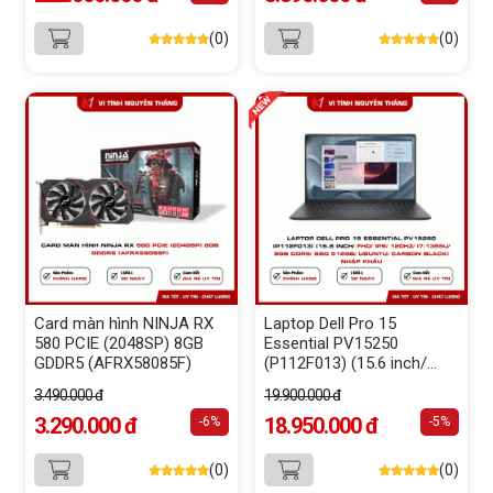
32GB/ PSU 1600W 80 Plus
Platinum/ WF7/ BT/ Black)
(0)
(0)
Card màn hình NINJA RX
Laptop Dell Pro 15
580 PCIE (2048SP) 8GB
Essential PV15250
GDDR5 (AFRX58085F)
(P112F013) (15.6 inch/
FHD/ IPS/ 120Hz/ i7-
3.490.000 đ
19.900.000 đ
1355U/ 8GB DDR5/ SSD
3.290.000 đ
512GB/ Ubuntu/ Carbon
18.950.000 đ
-6%
-5%
Black) Nhập Khẩu
(0)
(0)