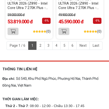
ULTRA 2026 (Z890 - Intel
ULTRA 2026 (Z890 - Intel
Core Ultra 7 270K Plus -
Core Ultra 7 270K Plus -
RAM 32GB DDR5 - SSD
RAM 32GB DDR5 - SSD
59.000.000 đ
49.900.000 đ
NVMe 1000GB - GeForce
NVMe 1000GB - GeForce
RTX 5070 12GB)
53.819.000 đ
RTX 5060 8GB)
45.590.000 đ
-9%
-9%
(0)
(0)
Page 1 / 6
1
2
3
4
5
6
Next
Last
THÔNG TIN LIÊN HỆ
Địa chỉ:
Số 540, Khu Phố Ngũ Phúc, Phường Hố Nai, Thành Phố
Đồng Nai, Việt Nam
THỜI GIAN LÀM VIỆC:
Thứ 2 - Thứ 7
: 08:00 - 12:00 - Chiều 13:30 - 17:45