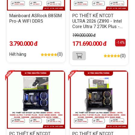
Mainboard ASRock B850M
PC THIẾT KẾ NTCDT
Pro-A WIFI DDR5
ULTRA 2026 (Z890 - Intel
Core Ultra 7 270K Plus -
RAM 32GB DDR5 - SSD
199.000.000 đ
NVMe 1000GB - GeForce
3.790.000 đ
RTX 5090 32GB )
171.690.000 đ
-14%
Hết hàng
(0)
(0)
PC THIẾT KẾ NTCDT
PC THIẾT KẾ NTCDT