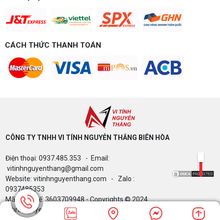
CÁCH THỨC THANH TOÁN
CÔNG TY TNHH VI TÍNH NGUYỄN THẮNG BIÊN HÒA​
Điện thoại: 0937.485.353 - Email:
vitinhnguyenthang@gmail.com
Website: vitinhnguyenthang.com - Zalo :
0937485353
Mã Số Thuế: 3603709948 - Copyrights © 2024
Vitinhnguyenthang.com. All Rights Reserved