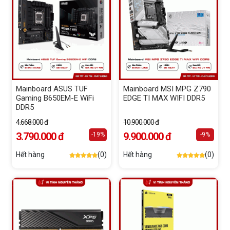
Mainboard ASUS TUF
Mainboard MSI MPG Z790
Gaming B650EM-E WiFi
EDGE TI MAX WIFI DDR5
DDR5
4.668.000 đ
10.900.000 đ
3.790.000 đ
9.900.000 đ
-19%
-9%
Hết hàng
(0)
Hết hàng
(0)