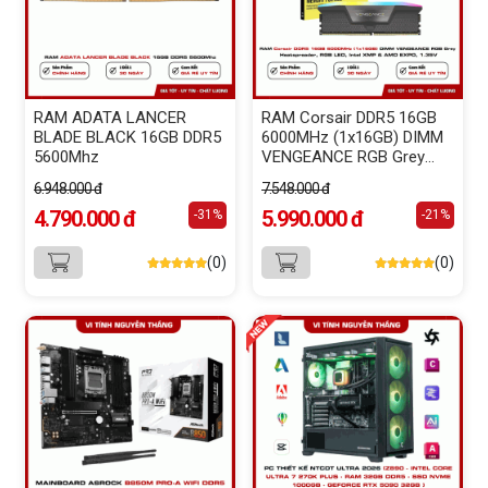
RAM ADATA LANCER
RAM Corsair DDR5 16GB
BLADE BLACK 16GB DDR5
6000MHz (1x16GB) DIMM
5600Mhz
VENGEANCE RGB Grey
Heatspreader, RGB LED,
6.948.000 đ
7.548.000 đ
Intel XMP & AMD EXPO,
4.790.000 đ
1.35V
5.990.000 đ
-31%
-21%
(0)
(0)