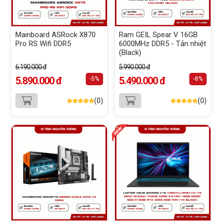
Mainboard ASRock X870
Ram GEIL Spear V 16GB
Pro RS Wifi DDR5
6000MHz DDR5 - Tản nhiệt
(Black)
6.190.000 đ
5.990.000 đ
5.890.000 đ
5.490.000 đ
-5%
-8%
(0)
(0)