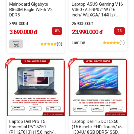
Mainboard Gigabyte
Laptop ASUS Gaming V16
B860M Eagle WiFi6 V2
V3607VJ-RP071W (16
DDR5
inch/ WUXGA/ 144Hz/
Core 5-210H/ 16GB DDR5/
3.990.000 đ
25.900.000 đ
SSD 512GB/ RTX 3050
3.690.000 đ
6GB/ WIN11H/ Black)
23.990.000 đ
-8%
-7%
Liên hệ
(1)
(0)
Laptop Dell Pro 15
Laptop Dell 15 DC15250
Essential PV15250
(15.6 inch/ FHD Touch/ i5-
(P112F013) (15.6 inch/
1334U/ 8GB DDR5/ SSD