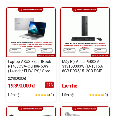
Laptop ASUS ExpertBook
Máy Bộ Asus P500SV-
P1403CVA-C5H08-50W
31315U003W (I3-1315U/
(14 inch/ FHD/ IPS/ Core
8GB DDR5/ 512GB PCIE
5-210H/ 8GB DDR5/ SSD
SSD/ Win 11 Home/ phím
22.900.000 đ
512GB/ Win11/ màu Bạc)
+ chuột)
19.390.000 đ
Liên hệ
-15%
Liên hệ
(0)
Liên hệ
(0)