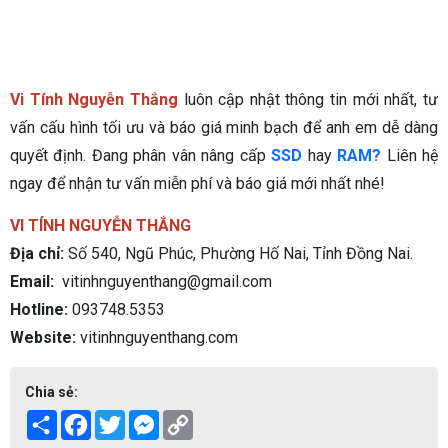
Vi Tính Nguyễn Thắng
luôn cập nhật thông tin mới nhất, tư
vấn cấu hình tối ưu và báo giá minh bạch để anh em dễ dàng
quyết định. Đang phân vân nâng cấp
SSD
hay
RAM?
Liên hệ
ngay để nhận tư vấn miễn phí và báo giá mới nhất nhé!
VI TÍNH NGUYỄN THẮNG
Địa chỉ:
Số 540, Ngũ Phúc, Phường Hố Nai, Tỉnh Đồng Nai.
Email:
vitinhnguyenthang@gmail.com
Hotline:
093748.5353
Website:
vitinhnguyenthang.com
Chia sẻ:
Share
Facebook
Twitter
Messenger
Copy
Link