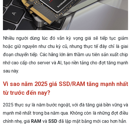
Nhiều người dùng lúc đó vẫn kỳ vọng giá sẽ tiếp tục giảm
hoặc giữ nguyên như chu kỳ cũ, nhưng thực tế đây chỉ là giai
đoạn chuyển tiếp. Các hãng lớn âm thầm ưu tiên sản xuất chip
nhớ cao cấp cho server và AI, tạo nền tảng cho đợt tăng mạnh
sau này.
Vì sao năm 2025 giá SSD/RAM tăng mạnh nhất
từ trước đến nay?
2025 thực sự là năm bước ngoặt, với đà tăng giá bền vững và
mạnh mẽ nhất trong ba năm qua. Không còn là những đợt điều
chỉnh nhẹ, giá
RAM
và
SSD
đã lập mặt bằng mới cao hơn hẳn.