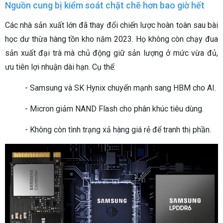
Nguồn cung bị kiểm soát chặt chẽ hơn bao giờ hết
Các nhà sản xuất lớn đã thay đổi chiến lược hoàn toàn sau bài
học dư thừa hàng tồn kho năm 2023. Họ không còn chạy đua
sản xuất đại trà mà chủ động giữ sản lượng ở mức vừa đủ,
ưu tiên lợi nhuận dài hạn. Cụ thể:
- Samsung và SK Hynix chuyển mạnh sang HBM cho AI.
- Micron giảm NAND Flash cho phân khúc tiêu dùng.
- Không còn tình trạng xả hàng giá rẻ để tranh thị phần.