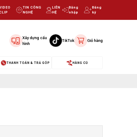
VIDEO
TIN CÔNG
LIÊN
Đăng
Đăng
CLIP
NGHỆ
HỆ
nhập
ký
Xây dựng cấu
TikTok
Giỏ hàng
hình
THANH TOÁN & TRẢ GÓP
HÀNG CŨ