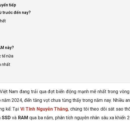
uyển tiếp
ừ trước đến nay?
 hết
AM này?
 tế nữa
n nhất
ại Việt Nam đang trải qua đợt biến động mạnh mẽ nhất trong vòn
ẹ năm 2024, đến tăng vọt chưa từng thấy trong năm nay. Nhiều 
ng kể. Tại
Vi Tính Nguyễn Thắng
, chúng tôi theo dõi sát sao t
á
SSD
và
RAM
qua ba năm, phân tích nguyên nhân sâu xa khiến 2