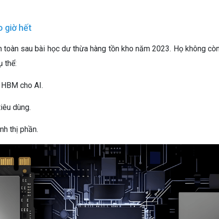
 giờ hết
àn toàn sau bài học dư thừa hàng tồn kho năm 2023. Họ không cò
 thể:
 HBM cho AI.
iêu dùng.
nh thị phần.