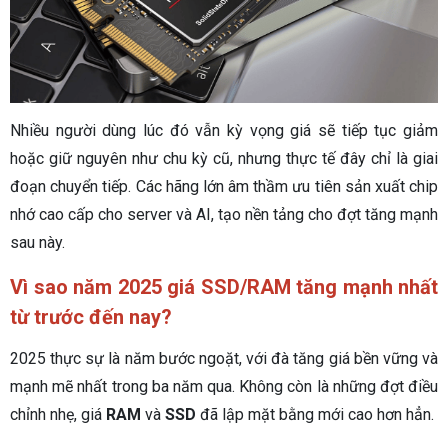
Nhiều người dùng lúc đó vẫn kỳ vọng giá sẽ tiếp tục giảm
hoặc giữ nguyên như chu kỳ cũ, nhưng thực tế đây chỉ là giai
đoạn chuyển tiếp. Các hãng lớn âm thầm ưu tiên sản xuất chip
nhớ cao cấp cho server và AI, tạo nền tảng cho đợt tăng mạnh
sau này.
Vì sao năm 2025 giá SSD/RAM tăng mạnh nhất
từ trước đến nay?
2025 thực sự là năm bước ngoặt, với đà tăng giá bền vững và
mạnh mẽ nhất trong ba năm qua. Không còn là những đợt điều
chỉnh nhẹ, giá
RAM
và
SSD
đã lập mặt bằng mới cao hơn hẳn.