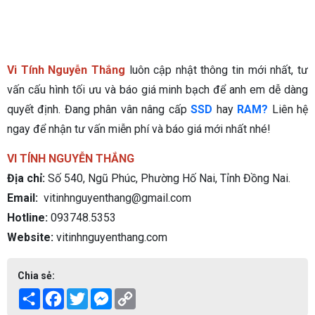
Vi Tính Nguyễn Thắng
luôn cập nhật thông tin mới nhất, tư
vấn cấu hình tối ưu và báo giá minh bạch để anh em dễ dàng
quyết định. Đang phân vân nâng cấp
SSD
hay
RAM?
Liên hệ
ngay để nhận tư vấn miễn phí và báo giá mới nhất nhé!
VI TÍNH NGUYỄN THẮNG
Địa chỉ:
Số 540, Ngũ Phúc, Phường Hố Nai, Tỉnh Đồng Nai.
Email:
vitinhnguyenthang@gmail.com
Hotline:
093748.5353
Website:
vitinhnguyenthang.com
Chia sẻ:
Share
Facebook
Twitter
Messenger
Copy
Link