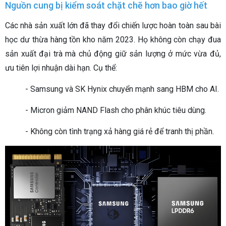
Nguồn cung bị kiểm soát chặt chẽ hơn bao giờ hết
Các nhà sản xuất lớn đã thay đổi chiến lược hoàn toàn sau bài
học dư thừa hàng tồn kho năm 2023. Họ không còn chạy đua
sản xuất đại trà mà chủ động giữ sản lượng ở mức vừa đủ,
ưu tiên lợi nhuận dài hạn. Cụ thể:
- Samsung và SK Hynix chuyển mạnh sang HBM cho AI.
- Micron giảm NAND Flash cho phân khúc tiêu dùng.
- Không còn tình trạng xả hàng giá rẻ để tranh thị phần.