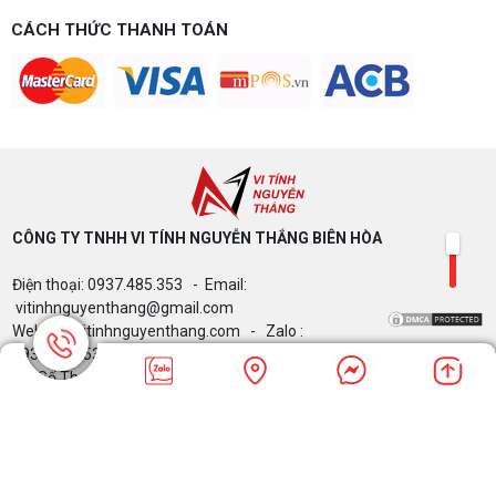
CÁCH THỨC THANH TOÁN
CÔNG TY TNHH VI TÍNH NGUYỄN THẮNG BIÊN HÒA​
Điện thoại: 0937.485.353 - Email:
vitinhnguyenthang@gmail.com
Website: vitinhnguyenthang.com - Zalo :
0937485353
Mã Số Thuế: 3603709948 - Copyrights © 2024
Vitinhnguyenthang.com. All Rights Reserved