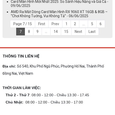
Card Màn Hình Mới Nhất 2025: So Sánh Hiệu Năng và Giá Cả -
09/06/2025
AMD Ra Mắt Dòng Card Màn Hình RX 9060 XT 16GB & 8GB –
“Chơi Không Tưởng, Vui Không Tả” - 06/06/2025
Page 7 / 15
First
Prev
1
2
...
5
6
7
8
9
...
14
15
Next
Last
THÔNG TIN LIÊN HỆ
Địa chỉ:
Số 540, Khu Phố Ngũ Phúc, Phường Hố Nai, Thành Phố
Đồng Nai, Việt Nam
THỜI GIAN LÀM VIỆC:
Thứ 2 - Thứ 7
: 08:00 - 12:00 - Chiều 13:30 - 17:45
Chủ Nhật:
08:00 - 12:00 - Chiều 13:30 - 17:00