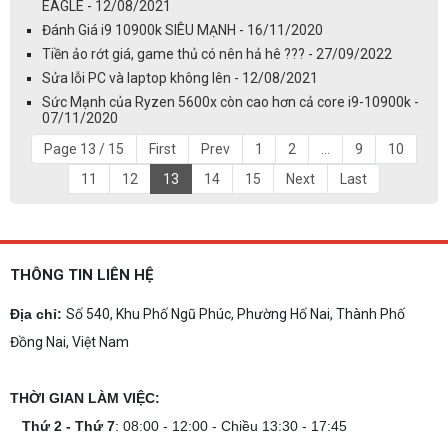
EAGLE - 12/08/2021
Đánh Giá i9 10900k SIÊU MẠNH - 16/11/2020
Tiền ảo rớt giá, game thủ có nên hả hê ??? - 27/09/2022
Sửa lỗi PC và laptop không lên - 12/08/2021
Sức Mạnh của Ryzen 5600x còn cao hơn cả core i9-10900k -
07/11/2020
Page 13 / 15
First
Prev
1
2
...
9
10
11
12
13
14
15
Next
Last
THÔNG TIN LIÊN HỆ
Địa chỉ:
Số 540, Khu Phố Ngũ Phúc, Phường Hố Nai, Thành Phố
Đồng Nai, Việt Nam
THỜI GIAN LÀM VIỆC:
Thứ 2 - Thứ 7
: 08:00 - 12:00 - Chiều 13:30 - 17:45