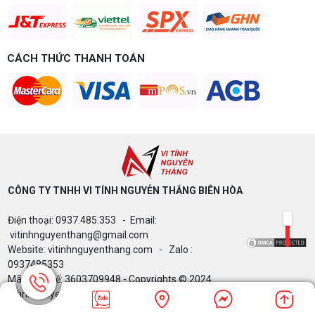
CÁCH THỨC THANH TOÁN
CÔNG TY TNHH VI TÍNH NGUYỄN THẮNG BIÊN HÒA​
Điện thoại: 0937.485.353 - Email:
vitinhnguyenthang@gmail.com
Website: vitinhnguyenthang.com - Zalo :
0937485353
Mã Số Thuế: 3603709948 - Copyrights © 2024
Vitinhnguyenthang.com. All Rights Reserved