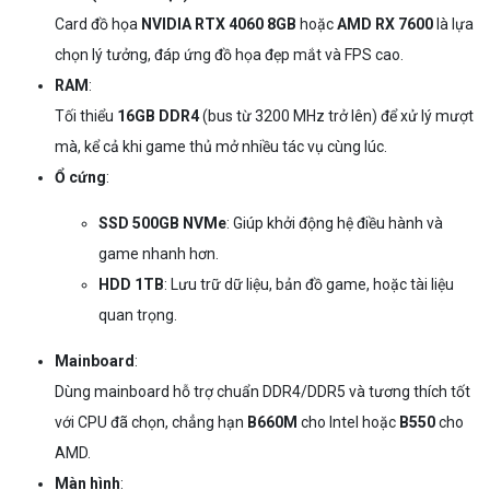
Card đồ họa
NVIDIA RTX 4060 8GB
hoặc
AMD RX 7600
là lựa
chọn lý tưởng, đáp ứng đồ họa đẹp mắt và FPS cao.
RAM
:
Tối thiểu
16GB DDR4
(bus từ 3200 MHz trở lên) để xử lý mượt
mà, kể cả khi game thủ mở nhiều tác vụ cùng lúc.
Ổ cứng
:
SSD 500GB NVMe
: Giúp khởi động hệ điều hành và
game nhanh hơn.
HDD 1TB
: Lưu trữ dữ liệu, bản đồ game, hoặc tài liệu
quan trọng.
Mainboard
:
Dùng mainboard hỗ trợ chuẩn DDR4/DDR5 và tương thích tốt
với CPU đã chọn, chẳng hạn
B660M
cho Intel hoặc
B550
cho
AMD.
Màn hình
: