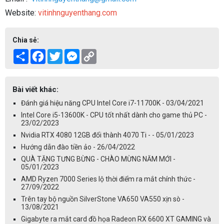
Website:
vitinhnguyenthang.com
Chia sẻ:
Share
Facebook
Twitter
Messenger
Copy
Link
Bài viết khác:
Đánh giá hiệu năng CPU Intel Core i7-11700K - 03/04/2021
Intel Core i5-13600K - CPU tốt nhất dành cho game thủ PC -
23/02/2023
Nvidia RTX 4080 12GB đổi thành 4070 Ti - - 05/01/2023
Hướng dẫn đào tiền ảo - 26/04/2022
QUÀ TẶNG TƯNG BỪNG - CHÀO MỪNG NĂM MỚI -
05/01/2023
AMD Ryzen 7000 Series lộ thời điểm ra mắt chính thức -
27/09/2022
Trên tay bộ nguồn SilverStone VA650 VA550 xịn sò -
13/08/2021
Gigabyte ra mắt card đồ họa Radeon RX 6600 XT GAMING và