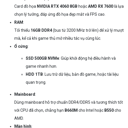
Card đồ họa
NVIDIA RTX 4060 8GB
hoặc
AMD RX 7600
là lựa
chọn lý tưởng, đáp ứng đồ họa đẹp mắt và FPS cao.
RAM
:
Tối thiểu
16GB DDR4
(bus từ 3200 MHz trở lên) để xử lý mượt
mà, kể cả khi game thủ mở nhiều tác vụ cùng lúc.
Ổ cứng
:
SSD 500GB NVMe
: Giúp khởi động hệ điều hành và
game nhanh hơn.
HDD 1TB
: Lưu trữ dữ liệu, bản đồ game, hoặc tài liệu
quan trọng.
Mainboard
:
Dùng mainboard hỗ trợ chuẩn DDR4/DDR5 và tương thích tốt
với CPU đã chọn, chẳng hạn
B660M
cho Intel hoặc
B550
cho
AMD.
Màn hình
: