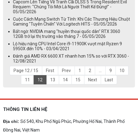
Capcom Lên Tiếng Về Tranh Cãi DLSS 5 Trong Resident Evil
Requiem: "Chúng Tôi Mới Là Người Thiết Kế Đúng!" -
05/05/2026
Cuộc Cách Mạng Switch Từ Tính: Khi Các Thương Hiệu Chuột
Gaming "Tuyên Chiến" Với Logitech HITS - 05/05/2026
Bất ngờ: NVIDIA mang "huyền thoại quốc dân" RTX 3060
12GB trở lại thị trường vào tháng 7 - 05/05/2026
Lộ hiệu năng CPU Intel Core i9-11900K vượt mặt Ryzen 9
5950X đến 10% - 03/04/2021
Đánh giá AMD RX 6600 XT nhanh hơn 15% so với RTX 3060 -
12/08/2021
Page 12 / 15
First
Prev
1
2
...
9
10
11
12
13
14
15
Next
Last
THÔNG TIN LIÊN HỆ
Địa chỉ:
Số 540, Khu Phố Ngũ Phúc, Phường Hố Nai, Thành Phố
Đồng Nai, Việt Nam