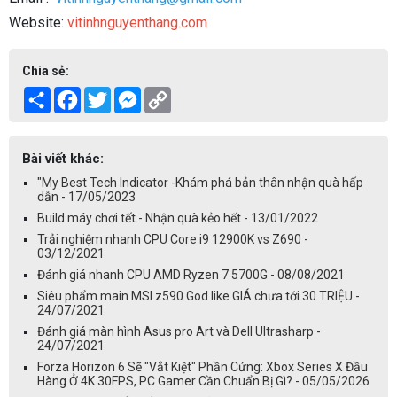
Website:
vitinhnguyenthang.com
Chia sẻ:
Share
Facebook
Twitter
Messenger
Copy
Link
Bài viết khác:
"My Best Tech Indicator -Khám phá bản thân nhận quà hấp
dẫn - 17/05/2023
Build máy chơi tết - Nhận quà kẻo hết - 13/01/2022
Trải nghiệm nhanh CPU Core i9 12900K vs Z690 -
03/12/2021
Đánh giá nhanh CPU AMD Ryzen 7 5700G - 08/08/2021
Siêu phẩm main MSI z590 God like GIÁ chưa tới 30 TRIỆU -
24/07/2021
Đánh giá màn hình Asus pro Art và Dell Ultrasharp -
24/07/2021
Forza Horizon 6 Sẽ "Vắt Kiệt" Phần Cứng: Xbox Series X Đầu
Hàng Ở 4K 30FPS, PC Gamer Cần Chuẩn Bị Gì? - 05/05/2026