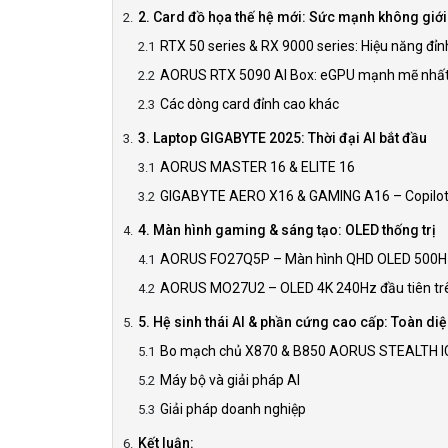
2. Card đồ họa thế hệ mới: Sức mạnh không giới
RTX 50 series & RX 9000 series: Hiệu năng đỉn
AORUS RTX 5090 AI Box: eGPU mạnh mẽ nhất 
Các dòng card đỉnh cao khác
3. Laptop GIGABYTE 2025: Thời đại AI bắt đầu
AORUS MASTER 16 & ELITE 16
GIGABYTE AERO X16 & GAMING A16 – Copilo
4. Màn hình gaming & sáng tạo: OLED thống trị
AORUS FO27Q5P – Màn hình QHD OLED 500Hz 
AORUS MO27U2 – OLED 4K 240Hz đầu tiên trên
5. Hệ sinh thái AI & phần cứng cao cấp: Toàn d
Bo mạch chủ X870 & B850 AORUS STEALTH I
Máy bộ và giải pháp AI
Giải pháp doanh nghiệp
Kết luận: