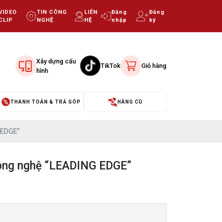
VIDEO
TIN CÔNG
LIÊN
Đăng
Đăng
CLIP
NGHỆ
HỆ
nhập
ký
Xây dựng cấu
TikTok
Giỏ hàng
hình
THANH TOÁN & TRẢ GÓP
HÀNG CŨ
 EDGE”
công nghệ “LEADING EDGE”