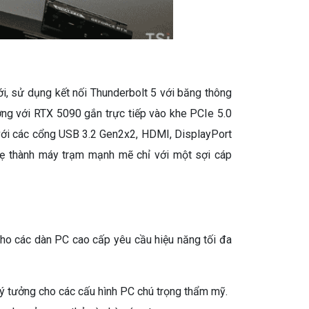
, sử dụng kết nối Thunderbolt 5 với băng thông
ng với RTX 5090 gắn trực tiếp vào khe PCIe 5.0
 với các cổng USB 3.2 Gen2x2, HDMI, DisplayPort
 nhẹ thành máy trạm mạnh mẽ chỉ với một sợi cáp
 cho các dàn PC cao cấp yêu cầu hiệu năng tối đa
ý tưởng cho các cấu hình PC chú trọng thẩm mỹ.