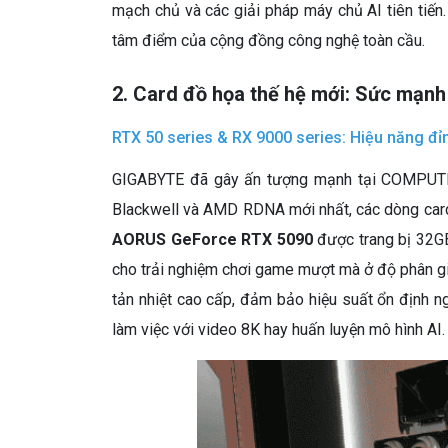
mạch chủ và các giải pháp máy chủ AI tiên tiến
tâm điểm của cộng đồng công nghệ toàn cầu.
2. Card đồ họa thế hệ mới: Sức mạnh
RTX 50 series & RX 9000 series: Hiệu năng đỉ
GIGABYTE đã gây ấn tượng mạnh tại COMPUTEX
Blackwell và AMD RDNA mới nhất, các dòng card n
AORUS GeForce RTX 5090
được trang bị 32GB
cho trải nghiệm chơi game mượt mà ở độ phân giả
tản nhiệt cao cấp, đảm bảo hiệu suất ổn định 
làm việc với video 8K hay huấn luyện mô hình AI.