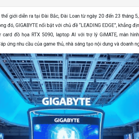
 giới diễn ra tại Đài Bắc, Đài Loan từ ngày 20 đến 23 tháng 5,
ng đó, GIGABYTE nổi bật với chủ đề “LEADING EDGE”, khẳng định v
 Từ card đồ họa RTX 5090, laptop AI với trợ lý GiMATE, màn hìn
p ứng nhu cầu của game thủ, nhà sáng tạo nội dung và doanh n