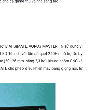
hợp cho cả game thủ và nhà sáng tạo.
 trợ lý AI GiMATE. AORUS MASTER 16 sử dụng vi
OLED 16 inch với tần số quét 240Hz, hỗ trợ Dolby
nhẹ (20–26 mm, nặng 2,3 kg), khung nhôm CNC và
MATE cho phép điều khiển máy bằng giọng nói, từ