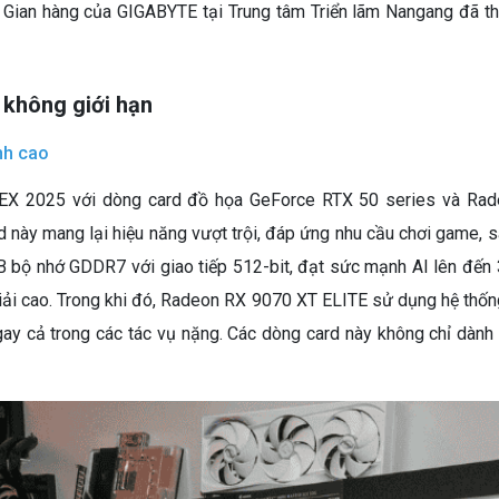
. Gian hàng của GIGABYTE tại Trung tâm Triển lãm Nangang đã thu
 không giới hạn
nh cao
 2025 với dòng card đồ họa GeForce RTX 50 series và Radeo
ày mang lại hiệu năng vượt trội, đáp ứng nhu cầu chơi game, sá
 bộ nhớ GDDR7 với giao tiếp 512-bit, đạt sức mạnh AI lên đến
i cao. Trong khi đó, Radeon RX 9070 XT ELITE sử dụng hệ thống t
ngay cả trong các tác vụ nặng. Các dòng card này không chỉ dàn