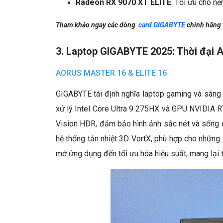
Radeon RX 9070 XT ELITE
: Tối ưu cho nề
Tham khảo ngay các dòng
card GIGABYTE
chính hãng 
3. Laptop GIGABYTE 2025: Thời đại A
AORUS MASTER 16 & ELITE 16
GIGABYTE tái định nghĩa laptop gaming và sán
xử lý Intel Core Ultra 9 275HX và GPU NVIDIA RT
Vision HDR, đảm bảo hình ảnh sắc nét và sống 
hệ thống tản nhiệt 3D VortX, phù hợp cho những
mở ứng dụng đến tối ưu hóa hiệu suất, mang lại 