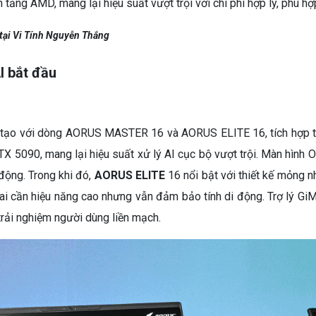
n tảng AMD, mang lại hiệu suất vượt trội với chi phí hợp lý, phù 
tại Vi Tính Nguyễn Thắng
I bắt đầu
g tạo với dòng AORUS MASTER 16 và AORUS ELITE 16, tích hợp
X 5090, mang lại hiệu suất xử lý AI cục bộ vượt trội. Màn hình 
động. Trong khi đó,
AORUS ELITE
16 nổi bật với thiết kế mỏng 
 ai cần hiệu năng cao nhưng vẫn đảm bảo tính di động. Trợ lý Gi
trải nghiệm người dùng liền mạch.