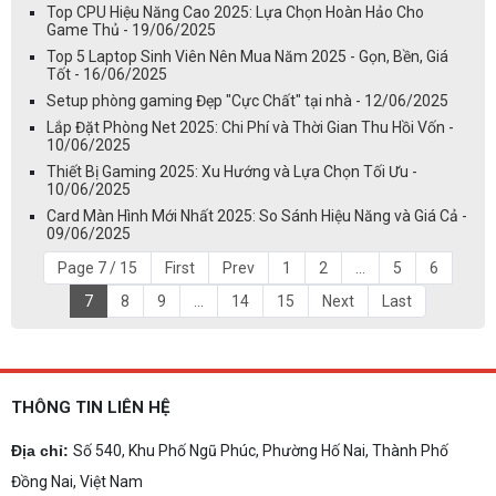
Top CPU Hiệu Năng Cao 2025: Lựa Chọn Hoàn Hảo Cho
Game Thủ - 19/06/2025
Top 5 Laptop Sinh Viên Nên Mua Năm 2025 - Gọn, Bền, Giá
Tốt - 16/06/2025
Setup phòng gaming Đẹp "Cực Chất" tại nhà - 12/06/2025
Lắp Đặt Phòng Net 2025: Chi Phí và Thời Gian Thu Hồi Vốn -
10/06/2025
Thiết Bị Gaming 2025: Xu Hướng và Lựa Chọn Tối Ưu -
10/06/2025
Card Màn Hình Mới Nhất 2025: So Sánh Hiệu Năng và Giá Cả -
09/06/2025
Page 7 / 15
First
Prev
1
2
...
5
6
7
8
9
...
14
15
Next
Last
THÔNG TIN LIÊN HỆ
Địa chỉ:
Số 540, Khu Phố Ngũ Phúc, Phường Hố Nai, Thành Phố
Đồng Nai, Việt Nam