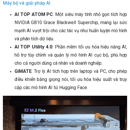
Máy bộ và giải pháp AI
AI TOP ATOM PC
: Một siêu máy tính nhỏ gọn tích hợp
NVIDIA GB10 Grace Blackwell Superchip, mang lại sức
mạnh AI vượt trội cho các tác vụ như huấn luyện mô hình
và phân tích dữ liệu.
AI TOP Utility 4.0
: Phần mềm tối ưu hóa hiệu năng AI,
hỗ trợ tùy chỉnh và quản lý mô hình AI cục bộ, phù hợp
cho cả người dùng cá nhân và doanh nghiệp.
GiMATE
: Trợ lý AI tích hợp trên laptop và PC, cho phép
điều khiển bằng giọng nói, tối ưu hóa hiệu suất và truy
cập các mô hình AI từ Hugging Face.