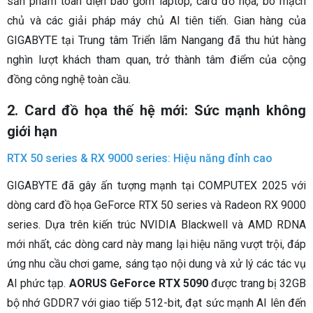
sản phẩm toàn diện bao gồm laptop, card đồ họa, bo mạch
chủ và các giải pháp máy chủ AI tiên tiến. Gian hàng của
GIGABYTE tại Trung tâm Triển lãm Nangang đã thu hút hàng
nghìn lượt khách tham quan, trở thành tâm điểm của cộng
đồng công nghệ toàn cầu.
2. Card đồ họa thế hệ mới: Sức mạnh không
giới hạn
RTX 50 series & RX 9000 series: Hiệu năng đỉnh cao
GIGABYTE đã gây ấn tượng mạnh tại COMPUTEX 2025 với
dòng card đồ họa GeForce RTX 50 series và Radeon RX 9000
series. Dựa trên kiến trúc NVIDIA Blackwell và AMD RDNA
mới nhất, các dòng card này mang lại hiệu năng vượt trội, đáp
ứng nhu cầu chơi game, sáng tạo nội dung và xử lý các tác vụ
AI phức tạp.
AORUS GeForce RTX 5090
được trang bị 32GB
bộ nhớ GDDR7 với giao tiếp 512-bit, đạt sức mạnh AI lên đến