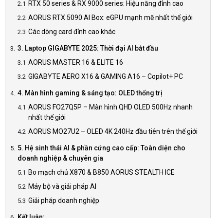
RTX 50 series & RX 9000 series: Hiệu năng đỉnh cao
AORUS RTX 5090 AI Box: eGPU mạnh mẽ nhất thế giới
Các dòng card đỉnh cao khác
3. Laptop GIGABYTE 2025: Thời đại AI bắt đầu
AORUS MASTER 16 & ELITE 16
GIGABYTE AERO X16 & GAMING A16 – Copilot+ PC
4. Màn hình gaming & sáng tạo: OLED thống trị
AORUS FO27Q5P – Màn hình QHD OLED 500Hz nhanh
nhất thế giới
AORUS MO27U2 – OLED 4K 240Hz đầu tiên trên thế giới
5. Hệ sinh thái AI & phần cứng cao cấp: Toàn diện cho
doanh nghiệp & chuyên gia
Bo mạch chủ X870 & B850 AORUS STEALTH ICE
Máy bộ và giải pháp AI
Giải pháp doanh nghiệp
Kết luận: