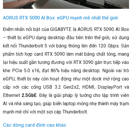
AORUS RTX 5090 AI Box: eGPU mạnh mẽ nhất thế giới
Điểm nhấn nổi bật của GIGABYTE là AORUS RTX 5090 AI Box
– thiết bị eGPU dạng desktop đầu tiên trên thế giới, sử dụng
kết nối Thunderbolt 5 với băng thông lên đến 120 Gbps. Sản
phẩm tích hợp card RTX 5090 làm mát bằng chất lỏng, mang
lại hiệu suất gần tương đương với RTX 5090 gắn trực tiếp vào
khe PCIe 5.0 x16, đạt 86% hiệu năng desktop. Ngoài vai trò
eGPU, thiết bị này còn hoạt động như một dock mở rộng cao
cấp với các cổng USB 3.2 Gen2x2, HDMI, DisplayPort và
Ethernet
2.5GbE
. Đây là giải pháp lý tưởng cho lập trình viên
AI và nhà sáng tạo, giúp biến laptop mỏng nhẹ thành máy trạm
mạnh mẽ chỉ với một sợi cáp Thunderbolt.
Các dòng card đỉnh cao khác