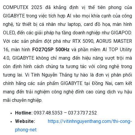
COMPUTEX 2025 đã khẳng định vị thế tiên phong của
GIGABYTE trong việc tích hợp AI vào mọi khía cạnh của công
nghệ, từ thiết bị cá nhân như laptop, card đồ họa, màn hình
OLED, đến các giải pháp hạ tầng doanh nghiệp như GIGAPOD.
Với các sản phẩm đột phá như RTX 5090, AORUS MASTER
16, màn hình
FO27Q5P 500Hz
và phần mềm AI TOP Utility
4.0, GIGABYTE không chỉ mang đến hiệu năng vượt trội mà
còn định hình cách chúng ta tương tác với công nghệ trong
tương lai. Vi Tính Nguyễn Thắng tự hào là đơn vị phân phối
chính hãng các sản phẩm GIGABYTE tại Đồng Nai, cam kết
mang đến trải nghiệm công nghệ đỉnh cao cùng dịch vụ hậu
mãi chuyên nghiệp.
Hotline:
0937.48.5353 – 037.3737.252
Website:
https://vitinhnguyenthang.com/thi-cong-
phong-net