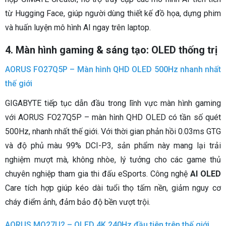
từ Hugging Face, giúp người dùng thiết kế đồ họa, dựng phim
và huấn luyện mô hình AI ngay trên laptop.
4. Màn hình gaming & sáng tạo: OLED thống trị
AORUS FO27Q5P – Màn hình QHD OLED 500Hz nhanh nhất
thế giới
GIGABYTE tiếp tục dẫn đầu trong lĩnh vực màn hình gaming
với AORUS FO27Q5P – màn hình QHD OLED có tần số quét
500Hz, nhanh nhất thế giới. Với thời gian phản hồi 0.03ms GTG
và độ phủ màu 99% DCI-P3, sản phẩm này mang lại trải
nghiệm mượt mà, không nhòe, lý tưởng cho các game thủ
chuyên nghiệp tham gia thi đấu eSports. Công nghệ
AI OLED
Care tích hợp giúp kéo dài tuổi thọ tấm nền, giảm nguy cơ
cháy điểm ảnh, đảm bảo độ bền vượt trội.
AORUS MO27U2 – OLED 4K 240Hz đầu tiên trên thế giới