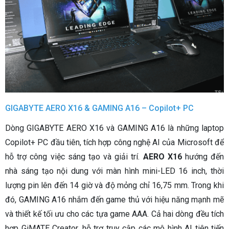
GIGABYTE AERO X16 & GAMING A16 – Copilot+ PC
Dòng GIGABYTE AERO X16 và GAMING A16 là những laptop
Copilot+ PC đầu tiên, tích hợp công nghệ AI của Microsoft để
hỗ trợ công việc sáng tạo và giải trí.
AERO X16
hướng đến
nhà sáng tạo nội dung với màn hình mini-LED 16 inch, thời
lượng pin lên đến 14 giờ và độ mỏng chỉ 16,75 mm. Trong khi
đó, GAMING A16 nhắm đến game thủ với hiệu năng mạnh mẽ
và thiết kế tối ưu cho các tựa game AAA. Cả hai dòng đều tích
hợp GiMATE Creator, hỗ trợ truy cập các mô hình AI tiên tiến