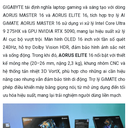
GIGABYTE tái định nghĩa laptop gaming và sáng tạo với dòng
AORUS MASTER 16 và AORUS ELITE 16, tích hợp trợ lý AI
GiMATE. AORUS MASTER 16 sử dụng vi xử lý Intel Core Ultra
9 275HX và GPU NVIDIA RTX 5090, mang lại hiệu suất xử lý
AI cục bộ vượt trội. Màn hình OLED 16 inch với tần số quét
240Hz, hỗ trợ Dolby Vision HDR, đảm bảo hình ảnh sắc nét
và sống động. Trong khi đó,
AORUS ELITE
16 nổi bật với thiết
kế mỏng nhẹ (20–26 mm, nặng 2,3 kg), khung nhôm CNC và
hệ thống tản nhiệt 3D VortX, phù hợp cho những ai cần hiệu
năng cao nhưng vẫn đảm bảo tính di động. Trợ lý GiMATE cho
phép điều khiển máy bằng giọng nói, từ mở ứng dụng đến tối
ưu hóa hiệu suất, mang lại trải nghiệm người dùng liền mạch.