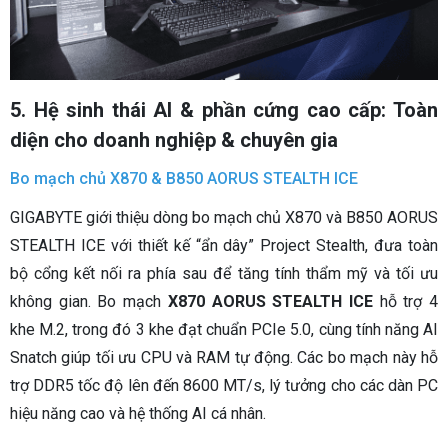
5. Hệ sinh thái AI & phần cứng cao cấp: Toàn
diện cho doanh nghiệp & chuyên gia
Bo mạch chủ X870 & B850 AORUS STEALTH ICE
GIGABYTE giới thiệu dòng bo mạch chủ X870 và B850 AORUS
STEALTH ICE với thiết kế “ẩn dây” Project Stealth, đưa toàn
bộ cổng kết nối ra phía sau để tăng tính thẩm mỹ và tối ưu
không gian. Bo mạch
X870 AORUS STEALTH ICE
hỗ trợ 4
khe M.2, trong đó 3 khe đạt chuẩn PCIe 5.0, cùng tính năng AI
Snatch giúp tối ưu CPU và RAM tự động. Các bo mạch này hỗ
trợ DDR5 tốc độ lên đến 8600 MT/s, lý tưởng cho các dàn PC
hiệu năng cao và hệ thống AI cá nhân.