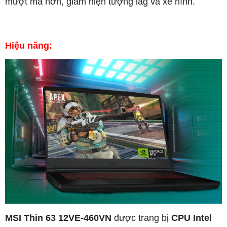
mượt mà hơn, giảm hiện tượng lag và xé hình.
Hiệu năng:
MSI Thin 63 12VE-460VN
được trang bị
CPU Intel