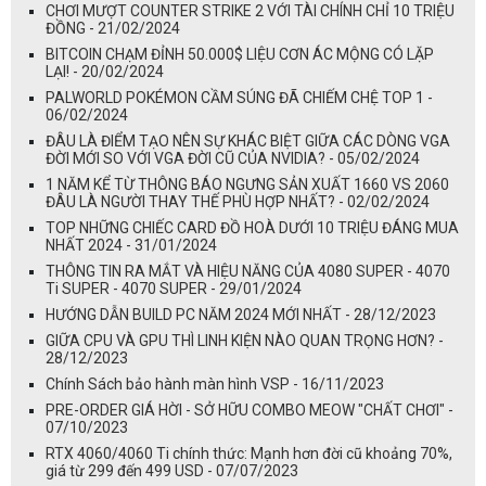
CHƠI MƯỢT COUNTER STRIKE 2 VỚI TÀI CHÍNH CHỈ 10 TRIỆU
ĐỒNG - 21/02/2024
BITCOIN CHẠM ĐỈNH 50.000$ LIỆU CƠN ÁC MỘNG CÓ LẶP
LẠI! - 20/02/2024
PALWORLD POKÉMON CẦM SÚNG ĐÃ CHIẾM CHỆ TOP 1 -
06/02/2024
ĐÂU LÀ ĐIỂM TẠO NÊN SỰ KHÁC BIỆT GIỮA CÁC DÒNG VGA
ĐỜI MỚI SO VỚI VGA ĐỜI CŨ CỦA NVIDIA? - 05/02/2024
1 NĂM KỂ TỪ THÔNG BÁO NGƯNG SẢN XUẤT 1660 VS 2060
ĐÂU LÀ NGƯỜI THAY THẾ PHÙ HỢP NHẤT? - 02/02/2024
TOP NHỮNG CHIẾC CARD ĐỒ HOÀ DƯỚI 10 TRIỆU ĐÁNG MUA
NHẤT 2024 - 31/01/2024
THÔNG TIN RA MẮT VÀ HIỆU NĂNG CỦA 4080 SUPER - 4070
Ti SUPER - 4070 SUPER - 29/01/2024
HƯỚNG DẪN BUILD PC NĂM 2024 MỚI NHẤT - 28/12/2023
GIỮA CPU VÀ GPU THÌ LINH KIỆN NÀO QUAN TRỌNG HƠN? -
28/12/2023
Chính Sách bảo hành màn hình VSP - 16/11/2023
PRE-ORDER GIÁ HỜI - SỞ HỮU COMBO MEOW "CHẤT CHƠI" -
07/10/2023
RTX 4060/4060 Ti chính thức: Mạnh hơn đời cũ khoảng 70%,
giá từ 299 đến 499 USD - 07/07/2023