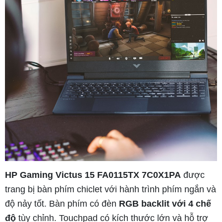
HP Gaming Victus 15 FA0115TX 7C0X1PA
được
trang bị bàn phím chiclet với hành trình phím ngắn và
độ nảy tốt. Bàn phím có đèn
RGB backlit với 4 chế
độ
tùy chỉnh. Touchpad có kích thước lớn và hỗ trợ