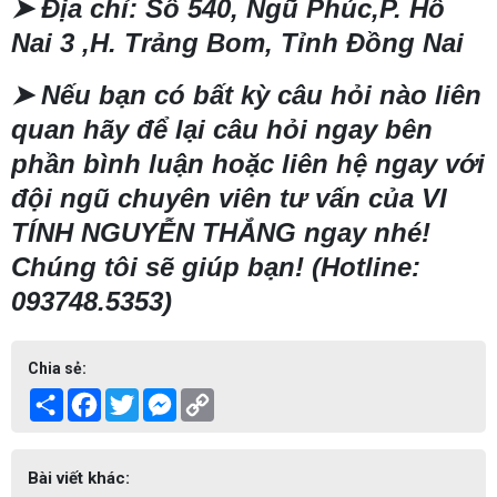
➤
Địa chỉ: Số 540, Ngũ Phúc,P. Hố
Nai 3 ,H. Trảng Bom, Tỉnh Đồng Nai
➤
Nếu bạn có bất kỳ câu hỏi nào liên
quan hãy để lại câu hỏi ngay bên
phần bình luận hoặc liên hệ ngay với
đội ngũ chuyên viên tư vấn của VI
TÍNH NGUYỄN THẮNG ngay nhé!
Chúng tôi sẽ giúp bạn! (Hotline:
093748.5353)
Chia sẻ:
Share
Facebook
Twitter
Messenger
Copy
Link
Bài viết khác: