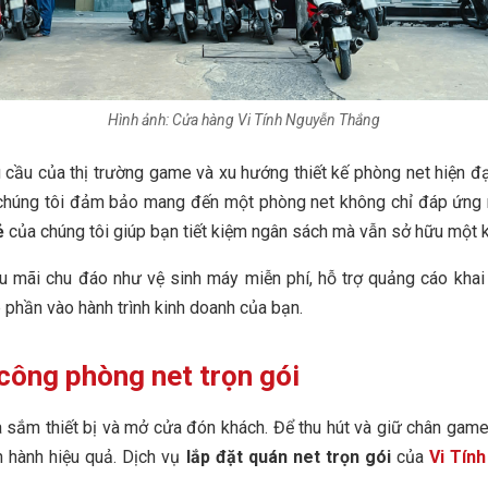
Hình ảnh: Cửa hàng Vi Tính Nguyễn Thắng
 cầu của thị trường game và xu hướng thiết kế phòng net hiện đại
 chúng tôi đảm bảo mang đến một phòng net không chỉ đáp ứng n
ẻ
của chúng tôi giúp bạn tiết kiệm ngân sách mà vẫn sở hữu một k
u mãi chu đáo như vệ sinh máy miễn phí, hỗ trợ quảng cáo khai 
 phần vào hành trình kinh doanh của bạn.
i công phòng net trọn gói
 sắm thiết bị và mở cửa đón khách. Để thu hút và giữ chân game
n hành hiệu quả. Dịch vụ
lắp đặt quán net trọn gói
của
Vi Tín