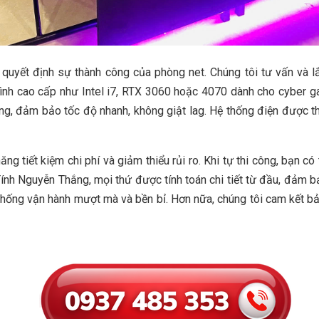
i quyết định sự thành công của phòng net. Chúng tôi tư vấn và l
 hình cao cấp như Intel i7, RTX 3060 hoặc 4070 dành cho cyber
ng, đảm bảo tốc độ nhanh, không giật lag. Hệ thống điện được th
ăng tiết kiệm chi phí và giảm thiểu rủi ro. Khi tự thi công, bạn c
 Tính Nguyễn Thắng, mọi thứ được tính toán chi tiết từ đầu, đảm b
ống vận hành mượt mà và bền bỉ. Hơn nữa, chúng tôi cam kết bảo h