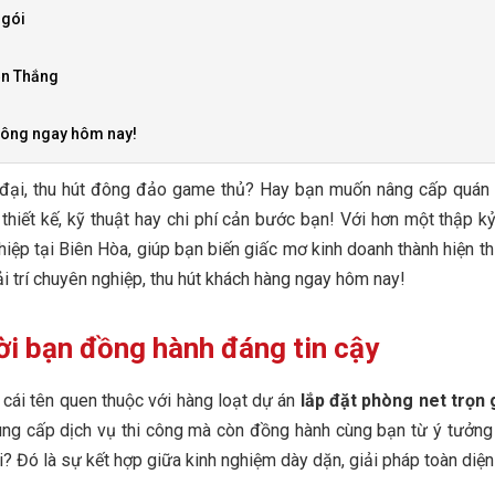
 gói
ễn Thắng
 công ngay hôm nay!
ại, thu hút đông đảo game thủ? Hay bạn muốn nâng cấp quán ne
hiết kế, kỹ thuật hay chi phí cản bước bạn! Với hơn một thập k
ệp tại Biên Hòa, giúp bạn biến giấc mơ kinh doanh thành hiện thự
i trí chuyên nghiệp, thu hút khách hàng ngay hôm nay!
i bạn đồng hành đáng tin cậy
 cái tên quen thuộc với hàng loạt dự án
lắp đặt phòng net trọn 
ung cấp dịch vụ thi công mà còn đồng hành cùng bạn từ ý tưởng
ôi? Đó là sự kết hợp giữa kinh nghiệm dày dặn, giải pháp toàn diện