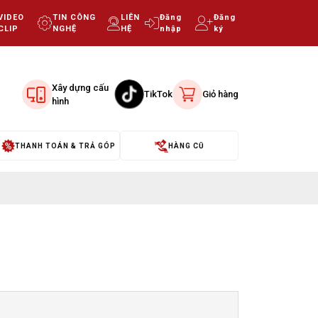
VIDEO
TIN CÔNG
LIÊN
Đăng
Đăng
CLIP
NGHỆ
HỆ
nhập
ký
Xây dựng cấu
TikTok
Giỏ hàng
hình
THANH TOÁN & TRẢ GÓP
HÀNG CŨ