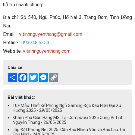
hỗ trợ nhanh chóng!
Địa chỉ: Số 540, Ngũ Phúc, Hố Nai 3, Trảng Bom, Tỉnh Đồng
Nai.
Email :
vitinhnguyenthang@gmail.com
Hotline :
093748.5353
Website:
vitinhnguyenthang.com
Chia sẻ:
Share
Facebook
Twitter
Messenger
Copy
Link
Bài viết khác:
10+ Mẫu Thiết Kế Phòng Ngủ Gaming Độc Đáo Hiện Đại Xu
Hướng 2025 - 29/05/2025
Khám Phá Gian Hàng MSI Tại Computex 2025 Cùng Vi Tính
Nguyễn Thắng - 26/05/2025
Lắp Đặt Phòng Net 2025: Cần Bao Nhiêu Vốn và Bao Lâu Thì
Thu Hồi? - 24/05/2025