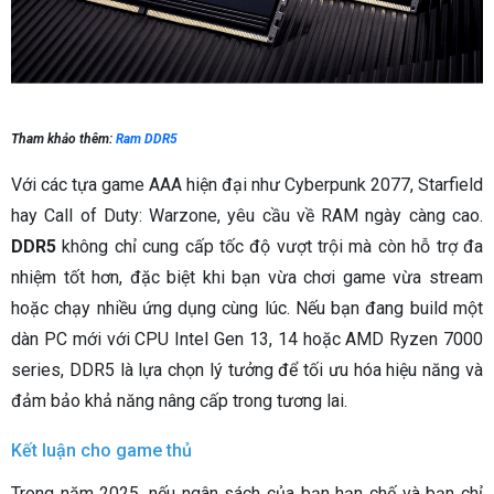
Tham khảo thêm:
Ram DDR5
Với các tựa game AAA hiện đại như Cyberpunk 2077, Starfield
hay Call of Duty: Warzone, yêu cầu về RAM ngày càng cao.
DDR5
không chỉ cung cấp tốc độ vượt trội mà còn hỗ trợ đa
nhiệm tốt hơn, đặc biệt khi bạn vừa chơi game vừa stream
hoặc chạy nhiều ứng dụng cùng lúc. Nếu bạn đang build một
dàn PC mới với CPU Intel Gen 13, 14 hoặc AMD Ryzen 7000
series, DDR5 là lựa chọn lý tưởng để tối ưu hóa hiệu năng và
đảm bảo khả năng nâng cấp trong tương lai.
Kết luận cho game thủ
Trong năm 2025, nếu ngân sách của bạn hạn chế và bạn chỉ