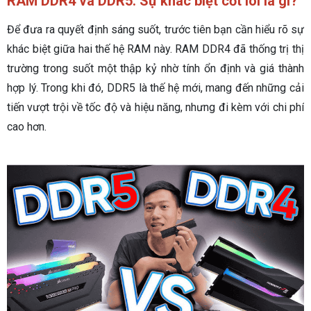
RAM DDR4 và DDR5: Sự khác biệt cốt lõi là gì?
Để đưa ra quyết định sáng suốt, trước tiên bạn cần hiểu rõ sự
khác biệt giữa hai thế hệ RAM này. RAM DDR4 đã thống trị thị
trường trong suốt một thập kỷ nhờ tính ổn định và giá thành
hợp lý. Trong khi đó, DDR5 là thế hệ mới, mang đến những cải
tiến vượt trội về tốc độ và hiệu năng, nhưng đi kèm với chi phí
cao hơn.