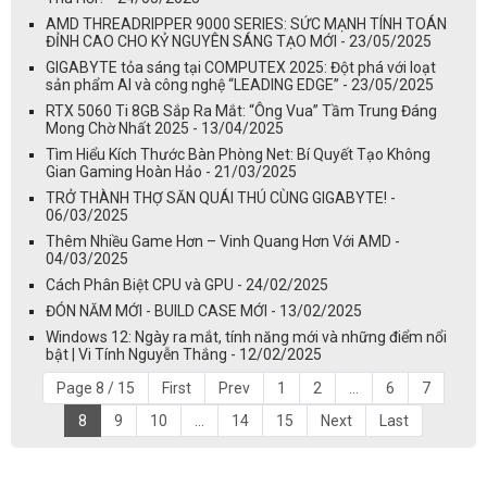
AMD THREADRIPPER 9000 SERIES: SỨC MẠNH TÍNH TOÁN
ĐỈNH CAO CHO KỶ NGUYÊN SÁNG TẠO MỚI - 23/05/2025
GIGABYTE tỏa sáng tại COMPUTEX 2025: Đột phá với loạt
sản phẩm AI và công nghệ “LEADING EDGE” - 23/05/2025
RTX 5060 Ti 8GB Sắp Ra Mắt: “Ông Vua” Tầm Trung Đáng
Mong Chờ Nhất 2025 - 13/04/2025
Tìm Hiểu Kích Thước Bàn Phòng Net: Bí Quyết Tạo Không
Gian Gaming Hoàn Hảo - 21/03/2025
TRỞ THÀNH THỢ SĂN QUÁI THÚ CÙNG GIGABYTE! -
06/03/2025
Thêm Nhiều Game Hơn – Vinh Quang Hơn Với AMD -
04/03/2025
Cách Phân Biệt CPU và GPU - 24/02/2025
ĐÓN NĂM MỚI - BUILD CASE MỚI - 13/02/2025
Windows 12: Ngày ra mắt, tính năng mới và những điểm nổi
bật | Vi Tính Nguyễn Thắng - 12/02/2025
Page 8 / 15
First
Prev
1
2
...
6
7
8
9
10
...
14
15
Next
Last