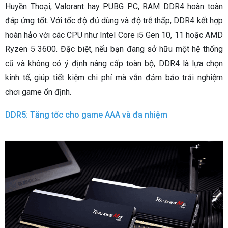
Huyền Thoại, Valorant hay PUBG PC, RAM DDR4 hoàn toàn
đáp ứng tốt. Với tốc độ đủ dùng và độ trễ thấp, DDR4 kết hợp
hoàn hảo với các CPU như Intel Core i5 Gen 10, 11 hoặc AMD
Ryzen 5 3600. Đặc biệt, nếu bạn đang sở hữu một hệ thống
cũ và không có ý định nâng cấp toàn bộ, DDR4 là lựa chọn
kinh tế, giúp tiết kiệm chi phí mà vẫn đảm bảo trải nghiệm
chơi game ổn định.
DDR5: Tăng tốc cho game AAA và đa nhiệm