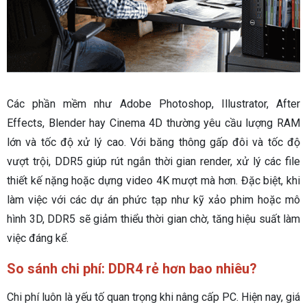
Các phần mềm như Adobe Photoshop, Illustrator, After
Effects, Blender hay Cinema 4D thường yêu cầu lượng RAM
lớn và tốc độ xử lý cao. Với băng thông gấp đôi và tốc độ
vượt trội, DDR5 giúp rút ngắn thời gian render, xử lý các file
thiết kế nặng hoặc dựng video 4K mượt mà hơn. Đặc biệt, khi
làm việc với các dự án phức tạp như kỹ xảo phim hoặc mô
hình 3D, DDR5 sẽ giảm thiểu thời gian chờ, tăng hiệu suất làm
việc đáng kể.
So sánh chi phí: DDR4 rẻ hơn bao nhiêu?
Chi phí luôn là yếu tố quan trọng khi nâng cấp PC. Hiện nay, giá