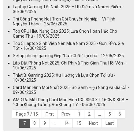
Laptop Gaming Tốt Nhất 2025 – Ưu Điểm và Nhược Điểm -
30/06/2025
Thi Công Phòng Net Trọn Gói Chuyên Nghiệp – Vi Tính
Nguyễn Thắng - 25/06/2025
Top CPU Hiệu Năng Cao 2025: Lựa Chọn Hoàn Hảo Cho
Game Thủ - 19/06/2025
Top 5 Laptop Sinh Viên Nên Mua Năm 2025 - Gọn, Bền, Giá
Tốt - 16/06/2025
Setup phòng gaming Đẹp "Cực Chất" tại nhà - 12/06/2025
Lắp Đặt Phòng Net 2025: Chi Phí và Thời Gian Thu Hồi Vốn -
10/06/2025
Thiết Bị Gaming 2025: Xu Hướng và Lựa Chọn Tối Ưu -
10/06/2025
Card Màn Hình Mới Nhất 2025: So Sánh Hiệu Năng và Giá Cả -
09/06/2025
AMD Ra Mắt Dòng Card Màn Hình RX 9060 XT 16GB & 8GB –
“Chơi Không Tưởng, Vui Không Tả” - 06/06/2025
Page 7 / 15
First
Prev
1
2
...
5
6
7
8
9
...
14
15
Next
Last