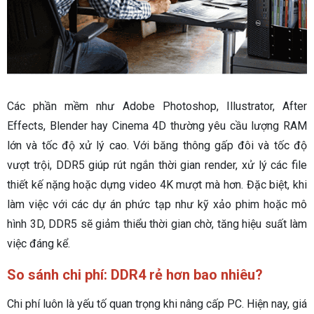
Các phần mềm như Adobe Photoshop, Illustrator, After
Effects, Blender hay Cinema 4D thường yêu cầu lượng RAM
lớn và tốc độ xử lý cao. Với băng thông gấp đôi và tốc độ
vượt trội, DDR5 giúp rút ngắn thời gian render, xử lý các file
thiết kế nặng hoặc dựng video 4K mượt mà hơn. Đặc biệt, khi
làm việc với các dự án phức tạp như kỹ xảo phim hoặc mô
hình 3D, DDR5 sẽ giảm thiểu thời gian chờ, tăng hiệu suất làm
việc đáng kể.
So sánh chi phí: DDR4 rẻ hơn bao nhiêu?
Chi phí luôn là yếu tố quan trọng khi nâng cấp PC. Hiện nay, giá