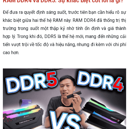
RAM DDR4 và DDR5: Sự khác biệt cốt lõi là gì?
Để đưa ra quyết định sáng suốt, trước tiên bạn cần hiểu rõ sự
khác biệt giữa hai thế hệ RAM này. RAM DDR4 đã thống trị thị
trường trong suốt một thập kỷ nhờ tính ổn định và giá thành
hợp lý. Trong khi đó, DDR5 là thế hệ mới, mang đến những cải
tiến vượt trội về tốc độ và hiệu năng, nhưng đi kèm với chi phí
cao hơn.