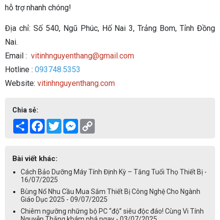
hỗ trợ nhanh chóng!
Địa chỉ: Số 540, Ngũ Phúc, Hố Nai 3, Trảng Bom, Tỉnh Đồng
Nai.
Email :
vitinhnguyenthang@gmail.com
Hotline :
093748.5353
Website:
vitinhnguyenthang.com
Chia sẻ:
Share
Facebook
Twitter
Messenger
Copy
Link
Bài viết khác:
Cách Bảo Dưỡng Máy Tính Định Kỳ – Tăng Tuổi Thọ Thiết Bị -
16/07/2025
Bùng Nổ Nhu Cầu Mua Sắm Thiết Bị Công Nghệ Cho Ngành
Giáo Dục 2025 - 09/07/2025
Chiêm ngưỡng những bộ PC “độ” siêu độc đáo! Cùng Vi Tính
Nguyễn Thắng khám phá ngay - 03/07/2025