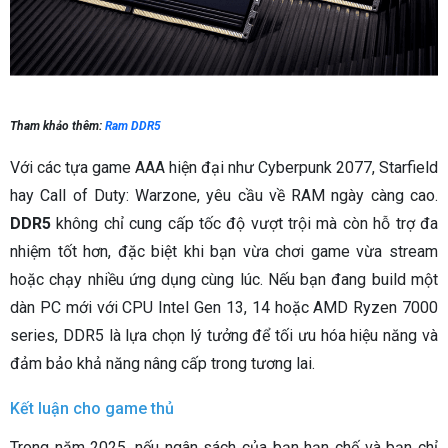
Tham khảo thêm:
Ram DDR5
Với các tựa game AAA hiện đại như Cyberpunk 2077, Starfield
hay Call of Duty: Warzone, yêu cầu về RAM ngày càng cao.
DDR5
không chỉ cung cấp tốc độ vượt trội mà còn hỗ trợ đa
nhiệm tốt hơn, đặc biệt khi bạn vừa chơi game vừa stream
hoặc chạy nhiều ứng dụng cùng lúc. Nếu bạn đang build một
dàn PC mới với CPU Intel Gen 13, 14 hoặc AMD Ryzen 7000
series, DDR5 là lựa chọn lý tưởng để tối ưu hóa hiệu năng và
đảm bảo khả năng nâng cấp trong tương lai.
Kết luận cho game thủ
Trong năm 2025, nếu ngân sách của bạn hạn chế và bạn chỉ