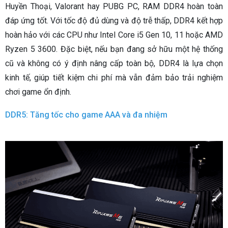
Huyền Thoại, Valorant hay PUBG PC, RAM DDR4 hoàn toàn
đáp ứng tốt. Với tốc độ đủ dùng và độ trễ thấp, DDR4 kết hợp
hoàn hảo với các CPU như Intel Core i5 Gen 10, 11 hoặc AMD
Ryzen 5 3600. Đặc biệt, nếu bạn đang sở hữu một hệ thống
cũ và không có ý định nâng cấp toàn bộ, DDR4 là lựa chọn
kinh tế, giúp tiết kiệm chi phí mà vẫn đảm bảo trải nghiệm
chơi game ổn định.
DDR5: Tăng tốc cho game AAA và đa nhiệm