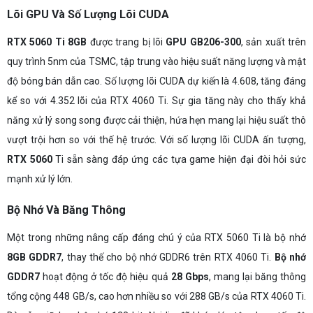
Lõi GPU Và Số Lượng Lõi CUDA
RTX 5060 Ti 8GB
được trang bị lõi
GPU GB206-300
, sản xuất trên
quy trình 5nm của TSMC, tập trung vào hiệu suất năng lượng và mật
độ bóng bán dẫn cao. Số lượng lõi CUDA dự kiến là 4.608, tăng đáng
kể so với 4.352 lõi của RTX 4060 Ti. Sự gia tăng này cho thấy khả
năng xử lý song song được cải thiện, hứa hẹn mang lại hiệu suất thô
vượt trội hơn so với thế hệ trước. Với số lượng lõi CUDA ấn tượng,
RTX 5060
Ti sẵn sàng đáp ứng các tựa game hiện đại đòi hỏi sức
mạnh xử lý lớn.
Bộ Nhớ Và Băng Thông
Một trong những nâng cấp đáng chú ý của RTX 5060 Ti là bộ nhớ
8GB GDDR7
, thay thế cho bộ nhớ GDDR6 trên RTX 4060 Ti.
Bộ nhớ
GDDR7
hoạt động ở tốc độ hiệu quả
28 Gbps
, mang lại băng thông
tổng cộng 448 GB/s, cao hơn nhiều so với 288 GB/s của RTX 4060 Ti.