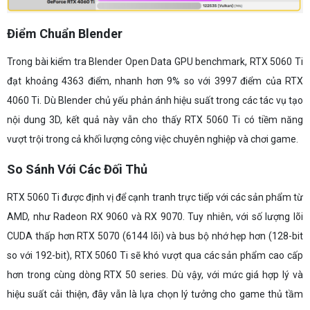
Điểm Chuẩn Blender
Trong bài kiểm tra Blender Open Data GPU benchmark, RTX 5060 Ti
đạt khoảng 4363 điểm, nhanh hơn 9% so với 3997 điểm của RTX
4060 Ti. Dù Blender chủ yếu phản ánh hiệu suất trong các tác vụ tạo
nội dung 3D, kết quả này vẫn cho thấy RTX 5060 Ti có tiềm năng
vượt trội trong cả khối lượng công việc chuyên nghiệp và chơi game.
So Sánh Với Các Đối Thủ
RTX 5060 Ti được định vị để cạnh tranh trực tiếp với các sản phẩm từ
AMD, như Radeon RX 9060 và RX 9070. Tuy nhiên, với số lượng lõi
CUDA thấp hơn RTX 5070 (6144 lõi) và bus bộ nhớ hẹp hơn (128-bit
so với 192-bit), RTX 5060 Ti sẽ khó vượt qua các sản phẩm cao cấp
hơn trong cùng dòng RTX 50 series. Dù vậy, với mức giá hợp lý và
hiệu suất cải thiện, đây vẫn là lựa chọn lý tưởng cho game thủ tầm