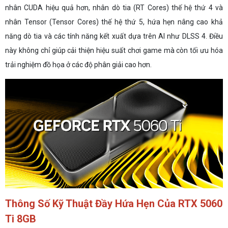
nhân CUDA hiệu quả hơn, nhân dò tia (RT Cores) thế hệ thứ 4 và
nhân Tensor (Tensor Cores) thế hệ thứ 5, hứa hẹn nâng cao khả
năng dò tia và các tính năng kết xuất dựa trên AI như DLSS 4. Điều
này không chỉ giúp cải thiện hiệu suất chơi game mà còn tối ưu hóa
trải nghiệm đồ họa ở các độ phân giải cao hơn.
Thông Số Kỹ Thuật Đầy Hứa Hẹn Của RTX 5060
Ti 8GB