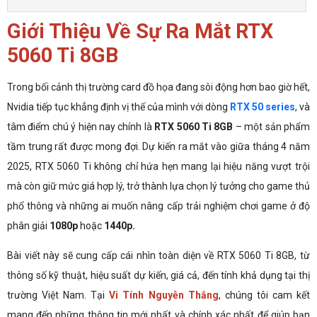
Giới Thiệu Về Sự Ra Mắt RTX
5060 Ti 8GB
Trong bối cảnh thị trường card đồ họa đang sôi động hơn bao giờ hết,
Nvidia tiếp tục khẳng định vị thế của mình với dòng
RTX 50 series
, và
tâm điểm chú ý hiện nay chính là
RTX 5060 Ti 8GB
– một sản phẩm
tầm trung rất được mong đợi. Dự kiến ra mắt vào giữa tháng 4 năm
2025, RTX 5060 Ti không chỉ hứa hẹn mang lại hiệu năng vượt trội
mà còn giữ mức giá hợp lý, trở thành lựa chọn lý tưởng cho game thủ
phổ thông và những ai muốn nâng cấp trải nghiệm chơi game ở độ
phân giải
1080p
hoặc
1440p.
Bài viết này sẽ cung cấp cái nhìn toàn diện về RTX 5060 Ti 8GB, từ
thông số kỹ thuật, hiệu suất dự kiến, giá cả, đến tính khả dụng tại thị
trường Việt Nam. Tại
Vi Tính Nguyễn Thắng
, chúng tôi cam kết
mang đến những thông tin mới nhất và chính xác nhất để giúp bạn