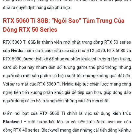
đưa ra quyết định nâng cấp phù hợp.
RTX 5060 Ti 8GB: “Ngôi Sao” Tầm Trung Của
Dòng RTX 50 Series
RTX 5060 Ti 8GB là thành viên mới nhất trong dòng RTX 50 series
của
Nvidia
, nằm dưới các mẫu cao cấp như RTX 5070, RTX 5080 và
RTX 5090. Được thiết kế để phục vụ phân khúc thị trường tầm trung,
card đồ họa này nhắm đến đối tượng game thủ phổ thông, những
người cần một sản phẩm có hiệu suất tốt nhưng không quá đắt đỏ.
Với sự ra mắt của RTX 5060 Ti, Nvidia tiếp tục chiến lược mang công
nghệ tiên tiến xuống phân khúc giá dễ tiếp cận hơn, giúp đông đảo
người dùng có cơ hội trải nghiệm những cải tiến mới nhất.
Điểm nổi bật của RTX 5060 Ti chính là việc sử dụng
kiến trúc
Blackwell
– một bước tiến lớn so với kiến trúc Ada Lovelace của
dòng RTX 40 series. Blackwell mang đến những cải tiến đáng kể như