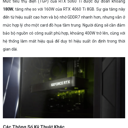
Mức tiêu thụ điện (TGP) của RTX 5060 Ti được dự đoán khoảng
180W
, tăng nhẹ so với 160W của RTX 4060 Ti 8GB. Sự gia tăng này
đến từ hiệu suất cao hơn và bộ nhớ GDDR7 nhanh hơn, nhưng vẫn ở
mức hợp lý cho một card đồ họa tầm trung. Người dùng sẽ cần đảm
bảo bộ nguồn có công suất phù hợp, khoảng 400W trở lên, cùng với
hệ thống làm mát hiệu quả để duy trì hiệu suất ổn định trong thời
gian dài.
Các Thông Số Kỹ Thuật Khác