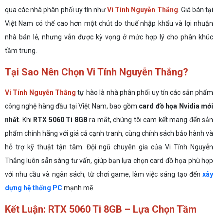
qua các nhà phân phối uy tín như
Vi Tính Nguyễn Thắng
. Giá bán tại
Việt Nam có thể cao hơn một chút do thuế nhập khẩu và lợi nhuận
nhà bán lẻ, nhưng vẫn được kỳ vọng ở mức hợp lý cho phân khúc
tầm trung.
Tại Sao Nên Chọn Vi Tính Nguyễn Thắng?
Vi Tính Nguyễn Thắng
tự hào là nhà phân phối uy tín các sản phẩm
công nghệ hàng đầu tại Việt Nam, bao gồm
card đồ họa Nvidia mới
nhất
. Khi
RTX 5060 Ti 8GB
ra mắt, chúng tôi cam kết mang đến sản
phẩm chính hãng với giá cả cạnh tranh, cùng chính sách bảo hành và
hỗ trợ kỹ thuật tận tâm. Đội ngũ chuyên gia của Vi Tính Nguyễn
Thắng luôn sẵn sàng tư vấn, giúp bạn lựa chọn card đồ họa phù hợp
với nhu cầu và ngân sách, từ chơi game, làm việc sáng tạo đến
xây
dựng hệ thống PC
mạnh mẽ.
Kết Luận: RTX 5060 Ti 8GB – Lựa Chọn Tầm