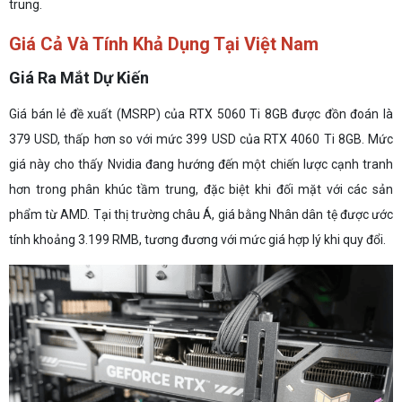
trung.
Giá Cả Và Tính Khả Dụng Tại Việt Nam
Giá Ra Mắt Dự Kiến
Giá bán lẻ đề xuất (MSRP) của RTX 5060 Ti 8GB được đồn đoán là
379 USD, thấp hơn so với mức 399 USD của RTX 4060 Ti 8GB. Mức
giá này cho thấy Nvidia đang hướng đến một chiến lược cạnh tranh
hơn trong phân khúc tầm trung, đặc biệt khi đối mặt với các sản
phẩm từ AMD. Tại thị trường châu Á, giá bằng Nhân dân tệ được ước
tính khoảng 3.199 RMB, tương đương với mức giá hợp lý khi quy đổi.