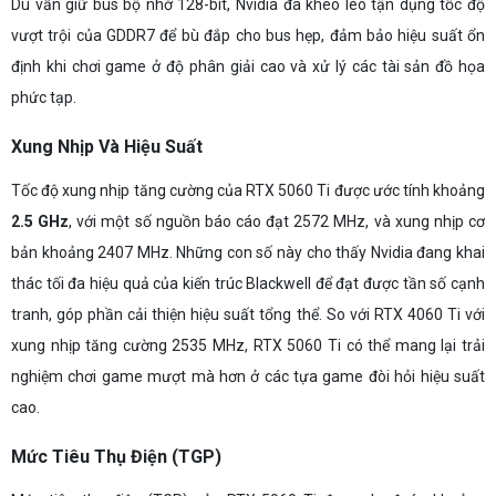
Dù vẫn giữ bus bộ nhớ 128-bit, Nvidia đã khéo léo tận dụng tốc độ
vượt trội của GDDR7 để bù đắp cho bus hẹp, đảm bảo hiệu suất ổn
định khi chơi game ở độ phân giải cao và xử lý các tài sản đồ họa
phức tạp.
Xung Nhịp Và Hiệu Suất
Tốc độ xung nhịp tăng cường của RTX 5060 Ti được ước tính khoảng
2.5 GHz
, với một số nguồn báo cáo đạt 2572 MHz, và xung nhịp cơ
bản khoảng 2407 MHz. Những con số này cho thấy Nvidia đang khai
thác tối đa hiệu quả của kiến trúc Blackwell để đạt được tần số cạnh
tranh, góp phần cải thiện hiệu suất tổng thể. So với RTX 4060 Ti với
xung nhịp tăng cường 2535 MHz, RTX 5060 Ti có thể mang lại trải
nghiệm chơi game mượt mà hơn ở các tựa game đòi hỏi hiệu suất
cao.
Mức Tiêu Thụ Điện (TGP)