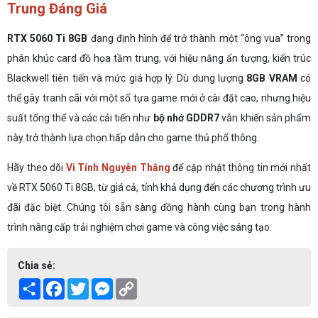
Trung Đáng Giá
RTX 5060 Ti 8GB
đang định hình để trở thành một “ông vua” trong
phân khúc card đồ họa tầm trung, với hiệu năng ấn tượng, kiến trúc
Blackwell tiên tiến và mức giá hợp lý. Dù dung lượng
8GB VRAM
có
thể gây tranh cãi với một số tựa game mới ở cài đặt cao, nhưng hiệu
suất tổng thể và các cải tiến như
bộ nhớ GDDR7
vẫn khiến sản phẩm
này trở thành lựa chọn hấp dẫn cho game thủ phổ thông.
Hãy theo dõi
Vi Tính Nguyễn Thắng
để cập nhật thông tin mới nhất
về RTX 5060 Ti 8GB, từ giá cả, tính khả dụng đến các chương trình ưu
đãi đặc biệt. Chúng tôi sẵn sàng đồng hành cùng bạn trong hành
trình nâng cấp trải nghiệm chơi game và công việc sáng tạo.
Chia sẻ:
Share
Facebook
Twitter
Messenger
Copy
Link