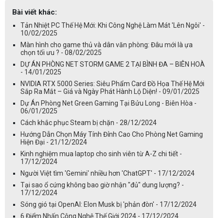
Bài viết khác:
Tản Nhiệt PC Thế Hệ Mới: Khi Công Nghệ Làm Mát 'Lên Ngôi' -
10/02/2025
Màn hình cho game thủ và dân văn phòng: Đâu mới là ựa
chọn tối ưu ? - 08/02/2025
DỰ ÁN PHÒNG NET STORM GAME 2 TẠI BÌNH ĐA – BIÊN HOÀ
- 14/01/2025
NVIDIA RTX 5000 Series: Siêu Phẩm Card Đồ Họa Thế Hệ Mới
Sắp Ra Mắt – Giá và Ngày Phát Hành Lộ Diện! - 09/01/2025
Dự Án Phòng Net Green Gaming Tại Bửu Long - Biên Hòa -
06/01/2025
Cách khắc phục Steam bị chặn - 28/12/2024
Hướng Dẫn Chọn Máy Tính Đỉnh Cao Cho Phòng Net Gaming
Hiện Đại - 21/12/2024
Kinh nghiệm mua laptop cho sinh viên từ A-Z chi tiết -
17/12/2024
Người Việt tìm 'Gemini' nhiều hơn 'ChatGPT' - 17/12/2024
Tại sao ổ cứng không bao giờ nhận "đủ" dung lượng? -
17/12/2024
Sóng gió tại OpenAI: Elon Musk bị 'phản đòn' - 17/12/2024
6 Điểm Nhấn Công Nghệ Thế Giới 2024 - 17/12/2024