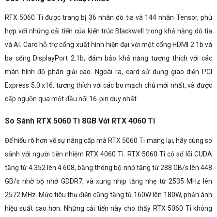
RTX 5060 Ti được trang bị 36 nhân dò tia và 144 nhân Tensor, phù
hợp với những cải tiến của kiến trúc Blackwell trong khả năng dò tia
và AI. Card hỗ trợ cổng xuất hình hiện đại với một cổng HDMI 2.1b và
ba cổng DisplayPort 2.1b, đảm bảo khả năng tương thích với các
màn hình độ phân giải cao. Ngoài ra, card sử dụng giao diện PCI
Express 5.0 x16, tương thích với các bo mạch chủ mới nhất, và được
cấp nguồn qua một đầu nối 16-pin duy nhất.
So Sánh RTX 5060 Ti 8GB Với RTX 4060 Ti
Để hiểu rõ hơn về sự nâng cấp mà RTX 5060 Ti mang lại, hãy cùng so
sánh với người tiền nhiệm RTX 4060 Ti. RTX 5060 Ti có số lõi CUDA
tăng từ 4.352 lên 4.608, băng thông bộ nhớ tăng từ 288 GB/s lên 448
GB/s nhờ bộ nhớ GDDR7, và xung nhịp tăng nhẹ từ 2535 MHz lên
2572 MHz. Mức tiêu thụ điện cũng tăng từ 160W lên 180W, phản ánh
hiệu suất cao hơn. Những cải tiến này cho thấy RTX 5060 Ti không