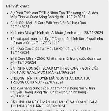
Bài viết khác:
Sự Phát Triển của Trí Tuệ Nhân Tạo: Tác Động của AI đến
Máy Tính và Cuộc Sống Con Người - 12/12/2024
Cách Sửa Mọi Lỗi Card Wifi Đơn Giản Và Hiệu Quả -
29/11/2024
Hình nền AI là gì? Hình nền AI khác gì Ảnh chụp - 28/11/2024
Tần số quét màn hình là gì ? Chọn màn hình tần số quét như
thế nào phù hợp ? - 27/11/2024
Săn Quà Cực Chất Tại “Mùa Lễ Hội” Cùng GIGABYTE -
19/11/2024
Intel Core Ultra 7 265K: 'Chiến mã' mới trong cuộc đua vi xử
lý? - 18/10/2024
BẮT NHỊP CƠN SỐT [BLACK MYTH WUKONG] - GỢI Ý CẤU
HÌNH CHƠI GAME MƯỢT MÀ - 21/08/2024
CHƯƠNG TRÌNH KHUYẾN MÃI “ĐÓN CHÀO MÙA TỰU
TRƯỜNG CÙNG MSI” - 22/07/2024
Top cửa hàng cung cấp PC gaming tại Đồng Nai: Vi tính
Nguyễn Thắng Đồng Nai - Chất lượng, chính hãng -
28/03/2024
CẤU HÌNH GIÁ RẺ CẢ MÀN CHƠI MƯỢT VALORANT TẠI VI
TÍNH NGUYỄN THẮNG - 26/02/2024