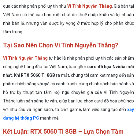
qua các nhà phân phối uy tín như
Vi Tính Nguyễn Thắng
. Giá bán tại
Việt Nam có thể cao hơn một chút do thuế nhập khẩu và lợi nhuận
nhà bán lẻ, nhưng vẫn được kỳ vọng ở mức hợp lý cho phân khúc
tầm trung.
Tại Sao Nên Chọn Vi Tính Nguyễn Thắng?
Vi Tính Nguyễn Thắng
tự hào là nhà phân phối uy tín các sản phẩm
công nghệ hàng đầu tại Việt Nam, bao gồm
card đồ họa Nvidia mới
nhất
. Khi
RTX 5060 Ti 8GB
ra mắt, chúng tôi cam kết mang đến sản
phẩm chính hãng với giá cả cạnh tranh, cùng chính sách bảo hành và
hỗ trợ kỹ thuật tận tâm. Đội ngũ chuyên gia của Vi Tính Nguyễn
Thắng luôn sẵn sàng tư vấn, giúp bạn lựa chọn card đồ họa phù hợp
với nhu cầu và ngân sách, từ chơi game, làm việc sáng tạo đến
xây
dựng hệ thống PC
mạnh mẽ.
Kết Luận: RTX 5060 Ti 8GB – Lựa Chọn Tầm