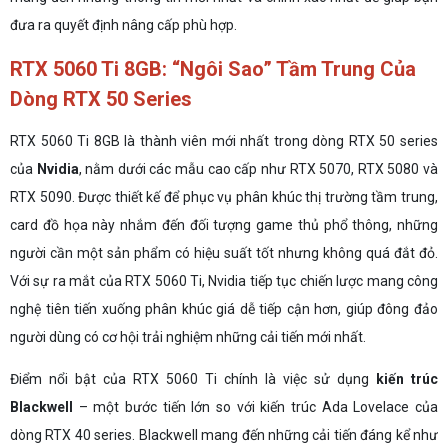
đưa ra quyết định nâng cấp phù hợp.
RTX 5060 Ti 8GB: “Ngôi Sao” Tầm Trung Của
Dòng RTX 50 Series
RTX 5060 Ti 8GB là thành viên mới nhất trong dòng RTX 50 series
của
Nvidia
, nằm dưới các mẫu cao cấp như RTX 5070, RTX 5080 và
RTX 5090. Được thiết kế để phục vụ phân khúc thị trường tầm trung,
card đồ họa này nhắm đến đối tượng game thủ phổ thông, những
người cần một sản phẩm có hiệu suất tốt nhưng không quá đắt đỏ.
Với sự ra mắt của RTX 5060 Ti, Nvidia tiếp tục chiến lược mang công
nghệ tiên tiến xuống phân khúc giá dễ tiếp cận hơn, giúp đông đảo
người dùng có cơ hội trải nghiệm những cải tiến mới nhất.
Điểm nổi bật của RTX 5060 Ti chính là việc sử dụng
kiến trúc
Blackwell
– một bước tiến lớn so với kiến trúc Ada Lovelace của
dòng RTX 40 series. Blackwell mang đến những cải tiến đáng kể như