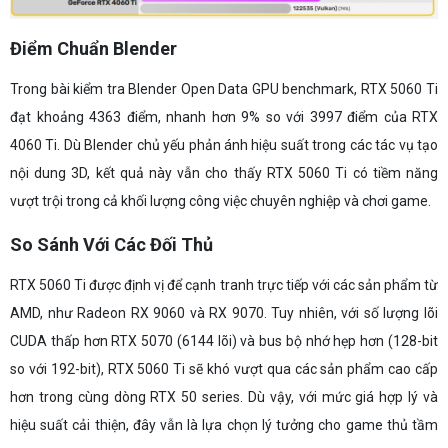
Điểm Chuẩn Blender
Trong bài kiểm tra Blender Open Data GPU benchmark, RTX 5060 Ti
đạt khoảng 4363 điểm, nhanh hơn 9% so với 3997 điểm của RTX
4060 Ti. Dù Blender chủ yếu phản ánh hiệu suất trong các tác vụ tạo
nội dung 3D, kết quả này vẫn cho thấy RTX 5060 Ti có tiềm năng
vượt trội trong cả khối lượng công việc chuyên nghiệp và chơi game.
So Sánh Với Các Đối Thủ
RTX 5060 Ti được định vị để cạnh tranh trực tiếp với các sản phẩm từ
AMD, như Radeon RX 9060 và RX 9070. Tuy nhiên, với số lượng lõi
CUDA thấp hơn RTX 5070 (6144 lõi) và bus bộ nhớ hẹp hơn (128-bit
so với 192-bit), RTX 5060 Ti sẽ khó vượt qua các sản phẩm cao cấp
hơn trong cùng dòng RTX 50 series. Dù vậy, với mức giá hợp lý và
hiệu suất cải thiện, đây vẫn là lựa chọn lý tưởng cho game thủ tầm