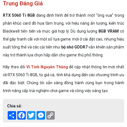
Trung Đáng Giá
RTX 5060 Ti 8GB
đang định hình để trở thành một “ông vua” trong
phân khúc card đồ họa tầm trung, với hiệu năng ấn tượng, kiến trúc
Blackwell tiên tiến và mức giá hợp lý. Dù dung lượng
8GB VRAM
có
thể gây tranh cãi với một số tựa game mới ở cài đặt cao, nhưng hiệu
suất tổng thể và các cải tiến như
bộ nhớ GDDR7
vẫn khiến sản phẩm
này trở thành lựa chọn hấp dẫn cho game thủ phổ thông.
Hãy theo dõi
Vi Tính Nguyễn Thắng
để cập nhật thông tin mới nhất
về RTX 5060 Ti 8GB, từ giá cả, tính khả dụng đến các chương trình ưu
đãi đặc biệt. Chúng tôi sẵn sàng đồng hành cùng bạn trong hành
trình nâng cấp trải nghiệm chơi game và công việc sáng tạo.
Chia sẻ:
Share
Facebook
Twitter
Messenger
Copy
Link