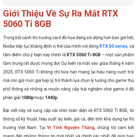
Giới Thiệu Về Sự Ra Mắt RTX
5060 Ti 8GB
Trong bối cảnh thị trường card đồ họa đang sôi động hơn bao giờ hết,
Nvidia tiếp tục khẳng định vị thế của mình với dòng
RTX 50 series
, và
tâm điểm chú ý hiện nay chính là
RTX 5060 Ti 8GB
– một sản phẩm
tầm trung rất được mong đợi. Dự kiến ra mắt vào giữa tháng 4 năm
2025, RTX 5060 Ti không chỉ hứa hẹn mang lại hiệu năng vượt trội
mà còn giữ mức giá hợp lý, trở thành lựa chọn lý tưởng cho game thủ
phổ thông và những ai muốn nâng cấp trải nghiệm chơi game ở độ
phân giải
1080p
hoặc
1440p.
Bài viết này sẽ cung cấp cái nhìn toàn diện về RTX 5060 Ti 8GB, từ
thông số kỹ thuật, hiệu suất dự kiến, giá cả, đến tính khả dụng tại thị
trường Việt Nam. Tại
Vi Tính Nguyễn Thắng
, chúng tôi cam kết
mang đến những thông tin mới nhất và chính xác nhất để giúp bạn