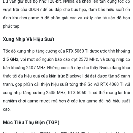
Dù vẫn giữ bus bộ nhớ 128-bit, Nvidia đã khéo léo tận dụng tốc độ
vượt trội của GDDR7 để bù đắp cho bus hẹp, đảm bảo hiệu suất ổn
định khi chơi game ở độ phân giải cao và xử lý các tài sản đồ họa
phức tạp.
Xung Nhịp Và Hiệu Suất
Tốc độ xung nhịp tăng cường của RTX 5060 Ti được ước tính khoảng
2.5 GHz
, với một số nguồn báo cáo đạt 2572 MHz, và xung nhịp cơ
bản khoảng 2407 MHz. Những con số này cho thấy Nvidia đang khai
thác tối đa hiệu quả của kiến trúc Blackwell để đạt được tần số cạnh
tranh, góp phần cải thiện hiệu suất tổng thể. So với RTX 4060 Ti với
xung nhịp tăng cường 2535 MHz, RTX 5060 Ti có thể mang lại trải
nghiệm chơi game mượt mà hơn ở các tựa game đòi hỏi hiệu suất
cao.
Mức Tiêu Thụ Điện (TGP)