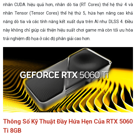
nhân CUDA hiệu quả hơn, nhân dò tia (RT Cores) thế hệ thứ 4 và
nhân Tensor (Tensor Cores) thế hệ thứ 5, hứa hẹn nâng cao khả
năng dò tia và các tính năng kết xuất dựa trên AI như DLSS 4. Điều
này không chỉ giúp cải thiện hiệu suất chơi game mà còn tối ưu hóa
trải nghiệm đồ họa ở các độ phân giải cao hơn.
Thông Số Kỹ Thuật Đầy Hứa Hẹn Của RTX 5060
Ti 8GB