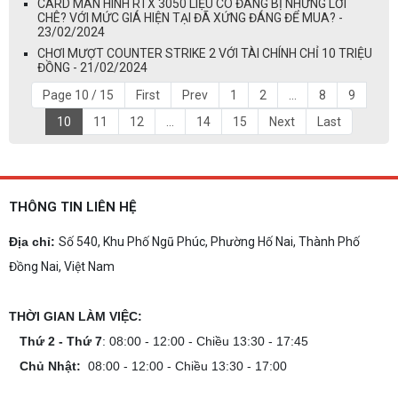
CARD MÀN HÌNH RTX 3050 LIỆU CÓ ĐÁNG BỊ NHỮNG LỜI
CHÊ? VỚI MỨC GIÁ HIỆN TẠI ĐÃ XỨNG ĐÁNG ĐỂ MUA? -
23/02/2024
CHƠI MƯỢT COUNTER STRIKE 2 VỚI TÀI CHÍNH CHỈ 10 TRIỆU
ĐỒNG - 21/02/2024
Page 10 / 15
First
Prev
1
2
...
8
9
10
11
12
...
14
15
Next
Last
THÔNG TIN LIÊN HỆ
Địa chỉ:
Số 540, Khu Phố Ngũ Phúc, Phường Hố Nai, Thành Phố
Đồng Nai, Việt Nam
THỜI GIAN LÀM VIỆC:
Thứ 2 - Thứ 7
: 08:00 - 12:00 - Chiều 13:30 - 17:45
Chủ Nhật:
08:00 - 12:00 - Chiều 13:30 - 17:00