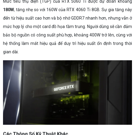
Mức tiêu thụ điện (TGP) của RTX 5060 Ti được dự đoán khoảng
180W
, tăng nhẹ so với 160W của RTX 4060 Ti 8GB. Sự gia tăng này
đến từ hiệu suất cao hơn và bộ nhớ GDDR7 nhanh hơn, nhưng vẫn ở
mức hợp lý cho một card đồ họa tầm trung. Người dùng sẽ cần đảm
bảo bộ nguồn có công suất phù hợp, khoảng 400W trở lên, cùng với
hệ thống làm mát hiệu quả để duy trì hiệu suất ổn định trong thời
gian dài.
Các Thông Số Kỹ Thuật Khác