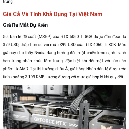
trung.
Giá Cả Và Tính Khả Dụng Tại Việt Nam
Giá Ra Mắt Dự Kiến
Giá bán lẻ đề xuất (MSRP) của RTX 5060 Ti 8GB được đồn đoán là
379 USD, thấp hơn so với mức 399 USD của RTX 4060 Ti 8GB. Mức
giá này cho thấy Nvidia đang hướng đến một chiến lược cạnh tranh
hơn trong phân khúc tầm trung, đặc biệt khi đối mặt với các sản
phẩm từ AMD. Tại thị trường châu Á, giá bằng Nhân dân tệ được ước
tính khoảng 3.199 RMB, tương đương với mức giá hợp lý khi quy đổi.