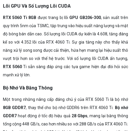
Lõi GPU Và Số Lượng Lõi CUDA
RTX 5060 Ti 8GB
được trang bị lõi
GPU GB206-300
, sản xuất trên
quy trình 5nm của TSMC, tập trung vào hiệu suất năng lượng và mật
độ bóng bán dẫn cao. Số lượng lõi CUDA dự kiến là 4.608, tăng đáng
kể so với 4.352 lõi của RTX 4060 Ti. Sự gia tăng này cho thấy khả
năng xử lý song song được cải thiện, hứa hẹn mang lại hiệu suất thô
vượt trội hơn so với thế hệ trước. Với số lượng lõi CUDA ấn tượng,
RTX 5060
Ti sẵn sàng đáp ứng các tựa game hiện đại đòi hỏi sức
mạnh xử lý lớn.
Bộ Nhớ Và Băng Thông
Một trong những nâng cấp đáng chú ý của RTX 5060 Ti là bộ nhớ
8GB GDDR7
, thay thế cho bộ nhớ GDDR6 trên RTX 4060 Ti.
Bộ nhớ
GDDR7
hoạt động ở tốc độ hiệu quả
28 Gbps
, mang lại băng thông
tổng cộng 448 GB/s, cao hơn nhiều so với 288 GB/s của RTX 4060 Ti.