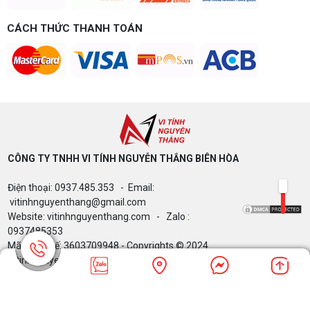
CÁCH THỨC THANH TOÁN
CÔNG TY TNHH VI TÍNH NGUYỄN THẮNG BIÊN HÒA​
Điện thoại: 0937.485.353 - Email:
vitinhnguyenthang@gmail.com
Website: vitinhnguyenthang.com - Zalo :
0937485353
Mã Số Thuế: 3603709948 - Copyrights © 2024
Vitinhnguyenthang.com. All Rights Reserved