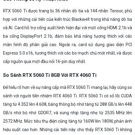
RTX 5060 Ti được trang bị 36 nhân dò tia và 144 nhân Tensor, phù
hợp với những cải tiến của kiến trúc Blackwell trong khả năng dò tia
và AI. Card hỗ trợ cổng xuất hình hiện đại với một cổng HDMI 2.1b và
ba cổng DisplayPort 2.1b, đảm bảo khả năng tương thích với các
màn hình độ phân giải cao. Ngoài ra, card sử dụng giao diện PCI
Express 5.0 x16, tương thích với các bo mạch chủ mới nhất, và được
cấp nguồn qua một đầu nối 16-pin duy nhất.
So Sánh RTX 5060 Ti 8GB Với RTX 4060 Ti
Để hiểu rõ hơn về sự nâng cấp mà RTX 5060 Ti mang lại, hãy cùng so
sánh với người tiền nhiệm RTX 4060 Ti. RTX 5060 Ti có số lõi CUDA
tăng từ 4.352 lên 4.608, băng thông bộ nhớ tăng từ 288 GB/s lên 448
GB/s nhờ bộ nhớ GDDR7, và xung nhịp tăng nhẹ từ 2535 MHz lên
2572 MHz. Mức tiêu thụ điện cũng tăng từ 160W lên 180W, phản ánh
hiệu suất cao hơn. Những cải tiến này cho thấy RTX 5060 Ti không