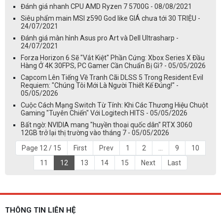
Đánh giá nhanh CPU AMD Ryzen 7 5700G - 08/08/2021
Siêu phẩm main MSI z590 God like GIÁ chưa tới 30 TRIỆU -
24/07/2021
Đánh giá màn hình Asus pro Art và Dell Ultrasharp -
24/07/2021
Forza Horizon 6 Sẽ "Vắt Kiệt" Phần Cứng: Xbox Series X Đầu
Hàng Ở 4K 30FPS, PC Gamer Cần Chuẩn Bị Gì? - 05/05/2026
Capcom Lên Tiếng Về Tranh Cãi DLSS 5 Trong Resident Evil
Requiem: "Chúng Tôi Mới Là Người Thiết Kế Đúng!" -
05/05/2026
Cuộc Cách Mạng Switch Từ Tính: Khi Các Thương Hiệu Chuột
Gaming "Tuyên Chiến" Với Logitech HITS - 05/05/2026
Bất ngờ: NVIDIA mang "huyền thoại quốc dân" RTX 3060
12GB trở lại thị trường vào tháng 7 - 05/05/2026
Page 12 / 15
First
Prev
1
2
...
9
10
11
12
13
14
15
Next
Last
THÔNG TIN LIÊN HỆ