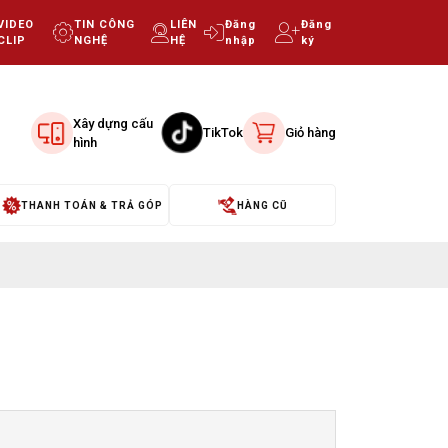
VIDEO
TIN CÔNG
LIÊN
Đăng
Đăng
CLIP
NGHỆ
HỆ
nhập
ký
Xây dựng cấu
TikTok
Giỏ hàng
hình
THANH TOÁN & TRẢ GÓP
HÀNG CŨ