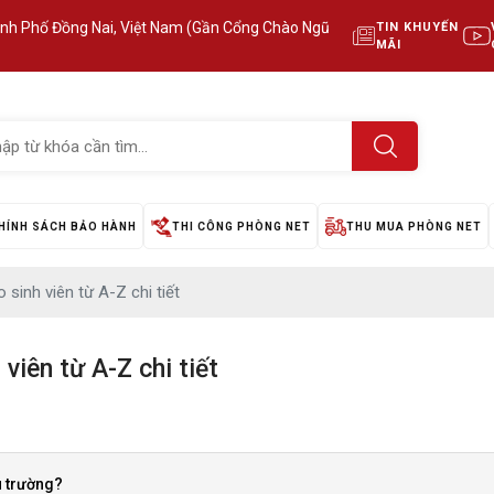
ành Phố Đồng Nai, Việt Nam (Gần Cổng Chào Ngũ
TIN KHUYẾN
MÃI
HÍNH SÁCH BẢO HÀNH
THI CÔNG PHÒNG NET
THU MUA PHÒNG NET
sinh viên từ A-Z chi tiết
viên từ A-Z chi tiết
ựu trường?