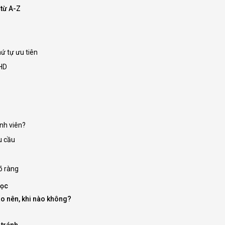
 từ A-Z
ứ tự ưu tiên
 HD
nh viên?
u cầu
õ ràng
học
ào nên, khi nào không?