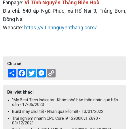
Fanpage:
Vi Tính Nguyễn Thắng Biên Hoà
Địa chỉ: 540 ấp Ngũ Phúc, xã Hố Nai 3, Trảng Bom,
Đồng Nai
Website:
https://vitinhnguyenthang.com/
Chia sẻ:
Share
Facebook
Twitter
Messenger
Copy
Link
Bài viết khác:
"My Best Tech Indicator -Khám phá bản thân nhận quà hấp
dẫn - 17/05/2023
Build máy chơi tết - Nhận quà kẻo hết - 13/01/2022
Trải nghiệm nhanh CPU Core i9 12900K vs Z690 -
03/12/2021