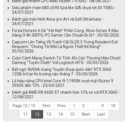
Đánh giá nhanh CPU AMD Ryzen 7 5700G - 08/08/2021
Siêu phẩm main MSI z590 God like GIÁ chưa tới 30 TRIỆU -
24/07/2021
Đánh giá màn hình Asus pro Art và Dell Ultrasharp -
24/07/2021
Forza Horizon 6 Sẽ "Vắt Kiệt" Phần Cứng: Xbox Series X Đầu
Hàng Ở 4K 30FPS, PC Gamer Cần Chuẩn Bị Gì? - 05/05/2026
Capcom Lên Tiếng Về Tranh Cãi DLSS 5 Trong Resident Evil
Requiem: "Chúng Tôi Mới Là Người Thiết Kế Đúng!" -
05/05/2026
Cuộc Cách Mạng Switch Từ Tính: Khi Các Thương Hiệu Chuột
Gaming "Tuyên Chiến" Với Logitech HITS - 05/05/2026
Bất ngờ: NVIDIA mang "huyền thoại quốc dân" RTX 3060
12GB trở lại thị trường vào tháng 7 - 05/05/2026
Lộ hiệu năng CPU Intel Core i9-11900K vượt mặt Ryzen 9
5950X đến 10% - 03/04/2021
Đánh giá AMD RX 6600 XT nhanh hơn 15% so với RTX 3060 -
12/08/2021
Page 12 / 15
First
Prev
1
2
...
9
10
11
12
13
14
15
Next
Last