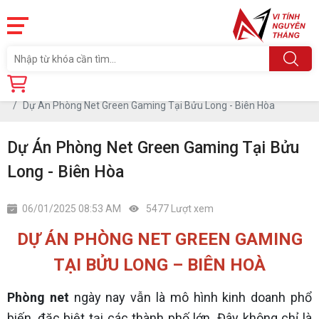
Trang chủ
Tin tức
Dự Án Phòng Net Green Gaming Tại Bửu Long - Biên Hòa
Dự Án Phòng Net Green Gaming Tại Bửu
Long - Biên Hòa
06/01/2025 08:53 AM
5477 Lượt xem
DỰ ÁN PHÒNG NET GREEN GAMING
TẠI BỬU LONG – BIÊN HOÀ
Phòng net
ngày nay vẫn là mô hình kinh doanh phổ
biến, đặc biệt tại các thành phố lớn. Đây không chỉ là