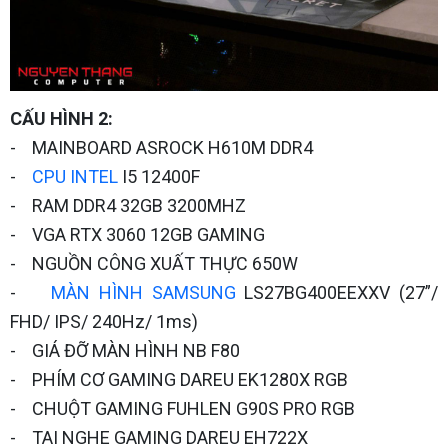
CẤU HÌNH 2:
- MAINBOARD ASROCK H610M DDR4
-
CPU INTEL
I5 12400F
- RAM DDR4 32GB 3200MHZ
- VGA RTX 3060 12GB GAMING
- NGUỒN CÔNG XUẤT THỰC 650W
-
MÀN HÌNH SAMSUNG
LS27BG400EEXXV (27”/
FHD/ IPS/ 240Hz/ 1ms)
- GIÁ ĐỠ MÀN HÌNH NB F80
- PHÍM CƠ GAMING DAREU EK1280X RGB
- CHUỘT GAMING FUHLEN G90S PRO RGB
- TAI NGHE GAMING DAREU EH722X