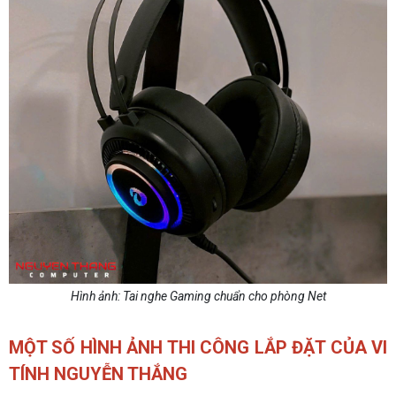
Hình ảnh: Tai nghe Gaming chuẩn cho phòng Net
MỘT SỐ HÌNH ẢNH THI CÔNG LẮP ĐẶT CỦA VI
TÍNH NGUYỄN THẮNG