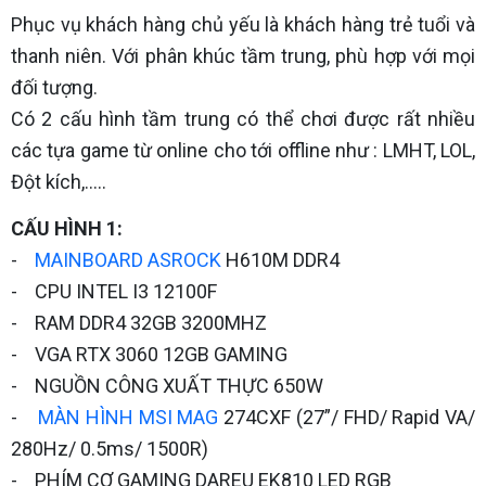
Phục vụ khách hàng chủ yếu là khách hàng trẻ tuổi và
thanh niên. Với phân khúc tầm trung, phù hợp với mọi
đối tượng.
Có 2 cấu hình tầm trung có thể chơi được rất nhiều
các tựa game từ online cho tới offline như : LMHT, LOL,
Đột kích,…..
CẤU HÌNH 1:
-
MAINBOARD ASROCK
H610M DDR4
- CPU INTEL I3 12100F
- RAM DDR4 32GB 3200MHZ
- VGA RTX 3060 12GB GAMING
- NGUỒN CÔNG XUẤT THỰC 650W
-
MÀN HÌNH MSI MAG
274CXF (27”/ FHD/ Rapid VA/
280Hz/ 0.5ms/ 1500R)
- PHÍM CƠ GAMING DAREU EK810 LED RGB