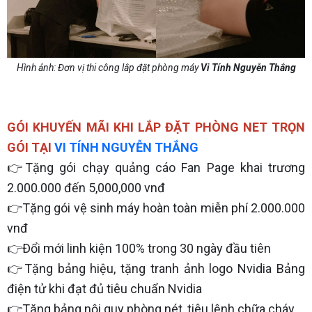
Hình ảnh: Đơn vị thi công lắp đặt phòng máy
Vi Tính Nguyễn Thắng
GÓI KHUYẾN MÃI KHI LẮP ĐẶT PHÒNG NET TRỌN
GÓI TẠI
VI TÍNH NGUYỄN THẮNG
👉Tặng gói chạy quảng cáo Fan Page khai trương
2.000.000 đến 5,000,000 vnđ
👉Tặng gói vệ sinh máy hoàn toàn miễn phí 2.000.000
vnđ
👉Đổi mới linh kiện 100% trong 30 ngày đầu tiên
👉Tặng bảng hiệu, tặng tranh ảnh logo Nvidia Bảng
điện tử khi đạt đủ tiêu chuẩn Nvidia
👉Tặng bảng nội quy phòng nét, tiêu lệnh chữa cháy