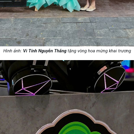
Hình ảnh:
Vi Tính Nguyễn Thắng
tặng vòng hoa mừng khai trương