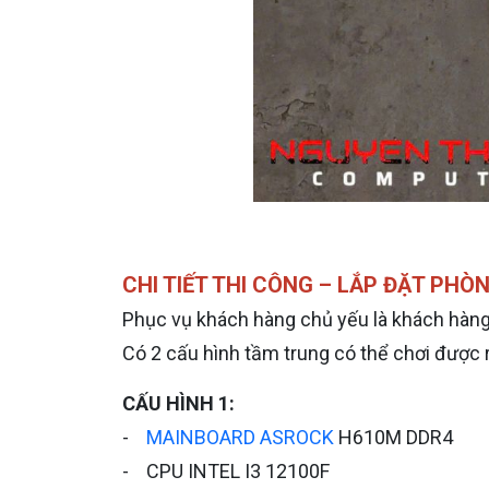
CHI TIẾT THI CÔNG – LẮP ĐẶT PH
Phục vụ khách hàng chủ yếu là khách hàng t
Có 2 cấu hình tầm trung có thể chơi được rấ
CẤU HÌNH 1:
-
MAINBOARD ASROCK
H610M DDR4
- CPU INTEL I3 12100F