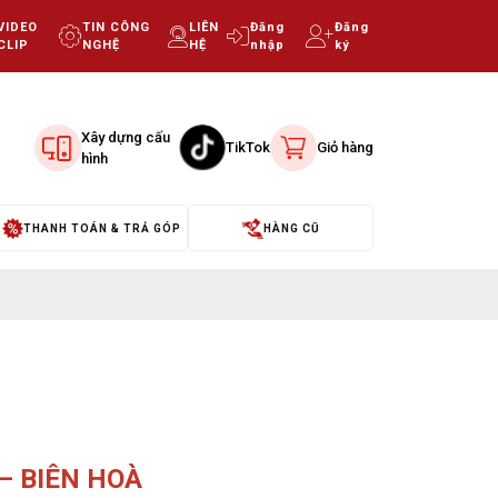
VIDEO
TIN CÔNG
LIÊN
Đăng
Đăng
CLIP
NGHỆ
HỆ
nhập
ký
Xây dựng cấu
TikTok
Giỏ hàng
hình
THANH TOÁN & TRẢ GÓP
HÀNG CŨ
– BIÊN HOÀ