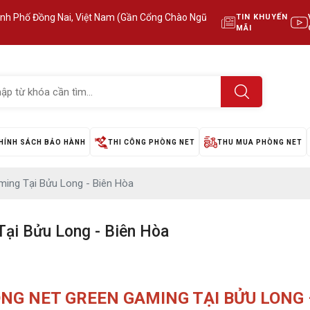
ành Phố Đồng Nai, Việt Nam (Gần Cổng Chào Ngũ
TIN KHUYẾN
MÃI
HÍNH SÁCH BẢO HÀNH
THI CÔNG PHÒNG NET
THU MUA PHÒNG NET
ing Tại Bửu Long - Biên Hòa
ại Bửu Long - Biên Hòa
NG NET GREEN GAMING TẠI BỬU LONG 