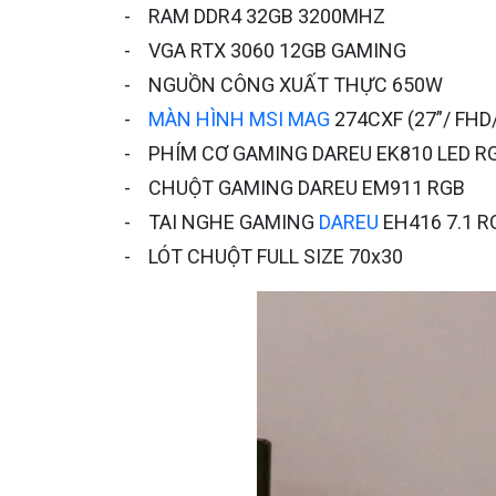
- RAM DDR4 32GB 3200MHZ
- VGA RTX 3060 12GB GAMING
- NGUỒN CÔNG XUẤT THỰC 650W
-
MÀN HÌNH MSI MAG
274CXF (27”/ FHD/
- PHÍM CƠ GAMING DAREU EK810 LED R
- CHUỘT GAMING DAREU EM911 RGB
- TAI NGHE GAMING
DAREU
EH416 7.1 R
- LÓT CHUỘT FULL SIZE 70x30