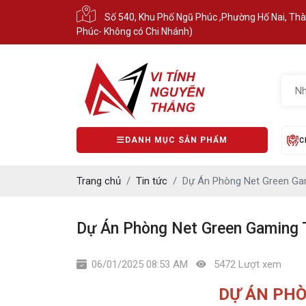
Số 540, Khu Phố Ngũ Phúc ,Phường Hố Nai, Th
Phúc- Không có Chi Nhánh)
DANH MỤC SẢN PHẨM
C
Trang chủ
Tin tức
Dự Án Phòng Net Green Gam
Dự Án Phòng Net Green Gaming T
06/01/2025 08:53 AM
5472 Lượt xem
DỰ ÁN PHÒ