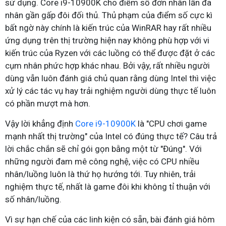
sử dụng. Core i9-10900K cho điểm số đơn nhân lẫn đa
nhân gần gấp đôi đối thủ. Thủ phạm của điểm số cực kì
bất ngờ này chính là kiến trúc của WinRAR hay rất nhiều
ứng dụng trên thị trường hiện nay không phù hợp với vi
kiến trúc của Ryzen với các luồng có thể được đặt ở các
cụm nhân phức hợp khác nhau. Bởi vậy, rất nhiều người
dùng vẫn luôn đánh giá chủ quan rằng dùng Intel thì việc
xử lý các tác vụ hay trải nghiệm người dùng thực tế luôn
có phần mượt mà hơn.
Vậy lời khẳng định
Core i9-10900K
là "CPU chơi game
mạnh nhất thị trường" của Intel có đúng thực tế? Câu trả
lời chắc chắn sẽ chỉ gói gọn bằng một từ "Đúng". Với
những người đam mê công nghệ, việc có CPU nhiều
nhân/luồng luôn là thứ họ hướng tới. Tuy nhiên, trải
nghiệm thực tế, nhất là game đôi khi không tỉ thuận với
số nhân/luồng.
Vì sự hạn chế của các linh kiện có sẵn, bài đánh giá hôm