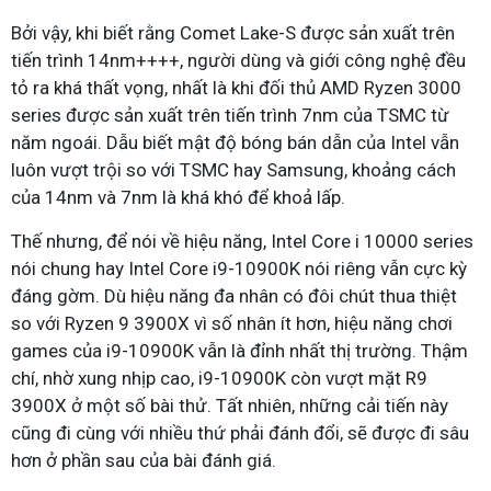
Bởi vậy, khi biết rằng Comet Lake-S được sản xuất trên
tiến trình 14nm++++, người dùng và giới công nghệ đều
tỏ ra khá thất vọng, nhất là khi đối thủ AMD Ryzen 3000
series được sản xuất trên tiến trình 7nm của TSMC từ
năm ngoái. Dẫu biết mật độ bóng bán dẫn của Intel vẫn
luôn vượt trội so với TSMC hay Samsung, khoảng cách
của 14nm và 7nm là khá khó để khoả lấp.
Thế nhưng, để nói về hiệu năng, Intel Core i 10000 series
nói chung hay Intel Core i9-10900K nói riêng vẫn cực kỳ
đáng gờm. Dù hiệu năng đa nhân có đôi chút thua thiệt
so với Ryzen 9 3900X vì số nhân ít hơn, hiệu năng chơi
games của i9-10900K vẫn là đỉnh nhất thị trường. Thậm
chí, nhờ xung nhịp cao, i9-10900K còn vượt mặt R9
3900X ở một số bài thử. Tất nhiên, những cải tiến này
cũng đi cùng với nhiều thứ phải đánh đổi, sẽ được đi sâu
hơn ở phần sau của bài đánh giá.