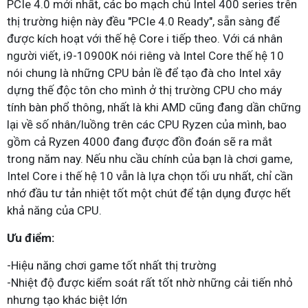
PCIe 4.0 mới nhất, các bo mạch chủ Intel 400 series trên
thị trường hiện này đều "PCIe 4.0 Ready", sẵn sàng để
được kích hoạt với thế hệ Core i tiếp theo. Với cá nhân
người viết, i9-10900K nói riêng và Intel Core thế hệ 10
nói chung là những CPU bản lề để tạo đà cho Intel xây
dựng thế độc tôn cho mình ở thị trường CPU cho máy
tính bàn phổ thông, nhất là khi AMD cũng đang dần chững
lại về số nhân/luồng trên các CPU Ryzen của mình, bao
gồm cả Ryzen 4000 đang được đồn đoán sẽ ra mắt
trong năm nay. Nếu nhu cầu chính của bạn là chơi game,
Intel Core i thế hệ 10 vẫn là lựa chọn tối ưu nhất, chỉ cần
nhớ đầu tư tản nhiệt tốt một chút để tận dụng được hết
khả năng của CPU.
Ưu điểm:
-Hiệu năng chơi game tốt nhất thị trường
-Nhiệt độ được kiểm soát rất tốt nhờ những cải tiến nhỏ
nhưng tạo khác biệt lớn