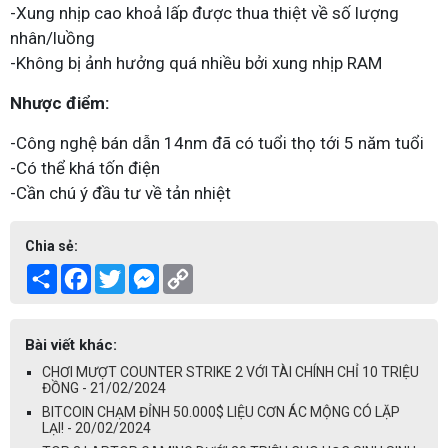
-Xung nhịp cao khoả lấp được thua thiệt về số lượng
nhân/luồng
-Không bị ảnh hưởng quá nhiều bởi xung nhịp RAM
Nhược điểm:
-Công nghệ bán dẫn 14nm đã có tuổi thọ tới 5 năm tuổi
-Có thể khá tốn điện
-Cần chú ý đầu tư về tản nhiệt
Chia sẻ:
Share
Facebook
Twitter
Messenger
Copy
Link
Bài viết khác:
CHƠI MƯỢT COUNTER STRIKE 2 VỚI TÀI CHÍNH CHỈ 10 TRIỆU
ĐỒNG - 21/02/2024
BITCOIN CHẠM ĐỈNH 50.000$ LIỆU CƠN ÁC MỘNG CÓ LẶP
LẠI! - 20/02/2024