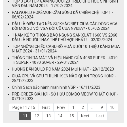
TOP 3 LAPTOP GAMING DƯỚI 20 TRIỆU CHO HỌC SINH SINH
VIÊN ĐẦU NĂM 2024 - 17/02/2024
PALWORLD POKÉMON CẦM SÚNG ĐÃ CHIẾM CHỆ TOP 1 -
06/02/2024
ĐÂU LÀ ĐIỂM TẠO NÊN SỰ KHÁC BIỆT GIỮA CÁC DÒNG VGA
ĐỜI MỚI SO VỚI VGA ĐỜI CŨ CỦA NVIDIA? - 05/02/2024
1 NĂM KỂ TỪ THÔNG BÁO NGƯNG SẢN XUẤT 1660 VS 2060
ĐÂU LÀ NGƯỜI THAY THẾ PHÙ HỢP NHẤT? - 02/02/2024
TOP NHỮNG CHIẾC CARD ĐỒ HOÀ DƯỚI 10 TRIỆU ĐÁNG MUA
NHẤT 2024 - 31/01/2024
THÔNG TIN RA MẮT VÀ HIỆU NĂNG CỦA 4080 SUPER - 4070
Ti SUPER - 4070 SUPER - 29/01/2024
HƯỚNG DẪN BUILD PC NĂM 2024 MỚI NHẤT - 28/12/2023
GIỮA CPU VÀ GPU THÌ LINH KIỆN NÀO QUAN TRỌNG HƠN? -
28/12/2023
Chính Sách bảo hành màn hình VSP - 16/11/2023
PRE-ORDER GIÁ HỜI - SỞ HỮU COMBO MEOW "CHẤT CHƠI" -
07/10/2023
Page 11 / 15
First
Prev
1
2
...
9
10
11
12
13
14
15
Next
Last