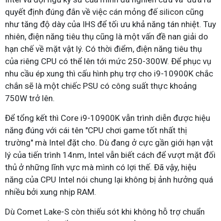
quyết định đúng đắn về việc cán mỏng đế silicon cũng
như tăng độ dày của IHS để tối ưu khả năng tán nhiệt. Tuy
nhiên, điện năng tiêu thụ cũng là một vấn đề nan giải do
hạn chế về mặt vật lý. Có thời điểm, điện năng tiêu thụ
của riêng CPU có thể lên tới mức 250-300W. Để phục vụ
nhu cầu ép xung thì cấu hình phụ trợ cho i9-10900K chắc
chắn sẽ là một chiếc PSU có công suất thực khoảng
750W trở lên.
Để tổng kết thì Core i9-10900K vẫn trình diễn được hiệu
năng đúng với cái tên "CPU chơi game tốt nhất thị
trường" mà Intel đặt cho. Dù đang ở cực gần giới hạn vật
lý của tiến trình 14nm, Intel vẫn biết cách để vượt mặt đối
thủ ở những lĩnh vực mà mình có lợi thế. Đã vậy, hiệu
năng của CPU Intel nói chung lại không bị ảnh hưởng quá
nhiều bởi xung nhịp RAM.
Dù Comet Lake-S còn thiếu sót khi không hỗ trợ chuẩn