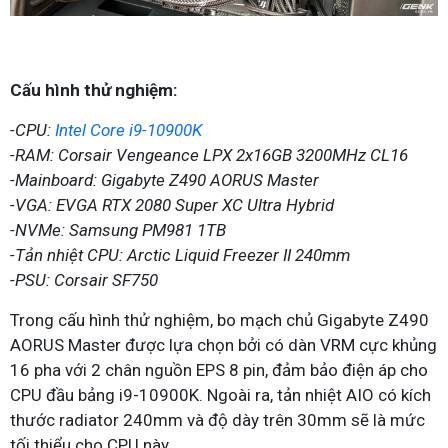
Cấu hình thử nghiệm:
-CPU:
Intel Core i9-10900K
-RAM: Corsair Vengeance LPX 2x16GB 3200MHz CL16
-Mainboard: Gigabyte Z490 AORUS Master
-VGA: EVGA RTX 2080 Super XC Ultra Hybrid
-NVMe: Samsung PM981 1TB
-Tản nhiệt CPU: Arctic Liquid Freezer II 240mm
-PSU: Corsair SF750
Trong cấu hình thử nghiệm, bo mạch chủ Gigabyte Z490
AORUS Master được lựa chọn bởi có dàn VRM cực khủng
16 pha với 2 chân nguồn EPS 8 pin, đảm bảo điện áp cho
CPU đầu bảng i9-10900K. Ngoài ra, tản nhiệt AIO có kích
thước radiator 240mm và độ dày trên 30mm sẽ là mức
tối thiểu cho CPU này.