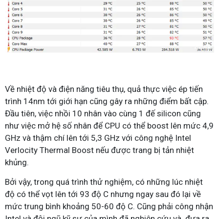
Về nhiệt độ và điện năng tiêu thụ, quả thực việc ép tiến
trình 14nm tới giới hạn cũng gây ra những điểm bất cập.
Đầu tiên, việc nhồi 10 nhân vào cùng 1 đế silicon cũng
như việc mở hệ số nhân để CPU có thể boost lên mức 4,9
GHz và thậm chí lên tới 5,3 GHz với công nghệ Intel
Verlocity Thermal Boost nếu được trang bị tản nhiệt
khủng.
Bởi vậy, trong quá trình thử nghiệm, có những lúc nhiệt
độ có thể vọt lên tới 93 độ C nhưng ngay sau đó lại về
mức trung bình khoảng 50-60 độ C. Cũng phải công nhận
Intel và đội ngũ kỹ sư của mình đã nghiên cứu và đưa ra