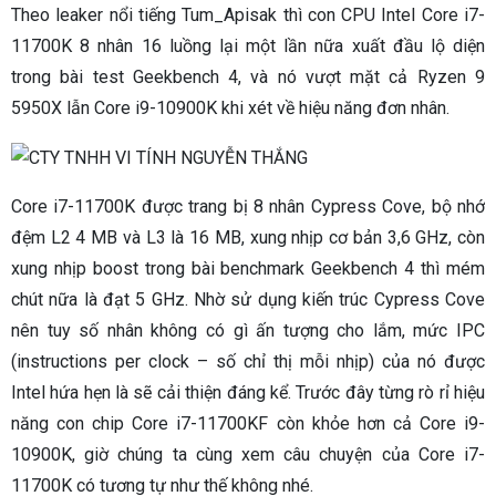
Theo leaker nổi tiếng Tum_Apisak thì con CPU Intel Core i7-
11700K 8 nhân 16 luồng lại một lần nữa xuất đầu lộ diện
trong bài test Geekbench 4, và nó vượt mặt cả Ryzen 9
5950X lẫn Core i9-10900K khi xét về hiệu năng đơn nhân.
Core i7-11700K được trang bị 8 nhân Cypress Cove, bộ nhớ
đệm L2 4 MB và L3 là 16 MB, xung nhịp cơ bản 3,6 GHz, còn
xung nhịp boost trong bài benchmark Geekbench 4 thì mém
chút nữa là đạt 5 GHz. Nhờ sử dụng kiến trúc Cypress Cove
nên tuy số nhân không có gì ấn tượng cho lắm, mức IPC
(instructions per clock – số chỉ thị mỗi nhịp) của nó được
Intel hứa hẹn là sẽ cải thiện đáng kể. Trước đây từng rò rỉ hiệu
năng con chip Core i7-11700KF còn khỏe hơn cả Core i9-
10900K, giờ chúng ta cùng xem câu chuyện của Core i7-
11700K có tương tự như thế không nhé.