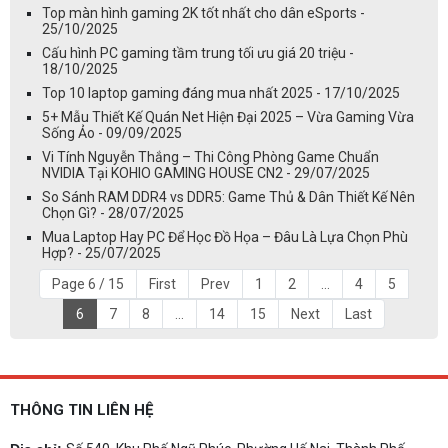
Top màn hình gaming 2K tốt nhất cho dân eSports -
25/10/2025
Cấu hình PC gaming tầm trung tối ưu giá 20 triệu -
18/10/2025
Top 10 laptop gaming đáng mua nhất 2025 - 17/10/2025
5+ Mẫu Thiết Kế Quán Net Hiện Đại 2025 – Vừa Gaming Vừa
Sống Ảo - 09/09/2025
Vi Tính Nguyễn Thắng – Thi Công Phòng Game Chuẩn
NVIDIA Tại KOHIO GAMING HOUSE CN2 - 29/07/2025
So Sánh RAM DDR4 vs DDR5: Game Thủ & Dân Thiết Kế Nên
Chọn Gì? - 28/07/2025
Mua Laptop Hay PC Để Học Đồ Họa – Đâu Là Lựa Chọn Phù
Hợp? - 25/07/2025
Page 6 / 15
First
Prev
1
2
...
4
5
6
7
8
...
14
15
Next
Last
THÔNG TIN LIÊN HỆ