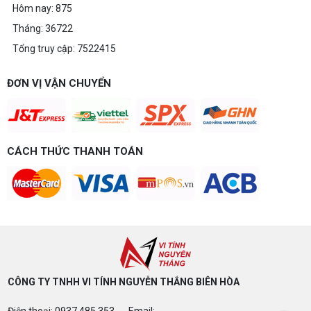
Hôm nay: 875
Tháng: 36722
Tổng truy cập: 7522415
ĐƠN VỊ VẬN CHUYỂN
CÁCH THỨC THANH TOÁN
CÔNG TY TNHH VI TÍNH NGUYỄN THẮNG BIÊN HÒA​